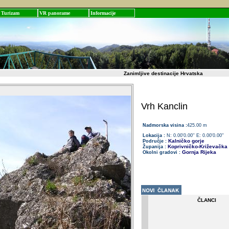
Turizam
VR panorame
Informacije
Zanimljive destinacije Hrvatska
Vrh Kanclin
Nadmorska visina :
425.00 m
Lokacija :
N: 0.00'0.00'' E: 0.00'0.00''
Kalničko gorje
Područje :
Koprivničko-Križevačka
Županija :
Gornja Rijeka
Okolni gradovi :
ČLANCI