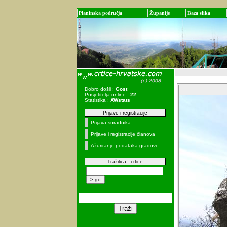
Planinska područja
Županije
Baza slika
Dobro došli :
Gost
Posjetitelja online :
22
Statistika :
AWstats
Prijave i registracije
Prijava suradnika
Prijave i registracije članova
Ažuriranje podataka gradovi
Tražilica - crtice