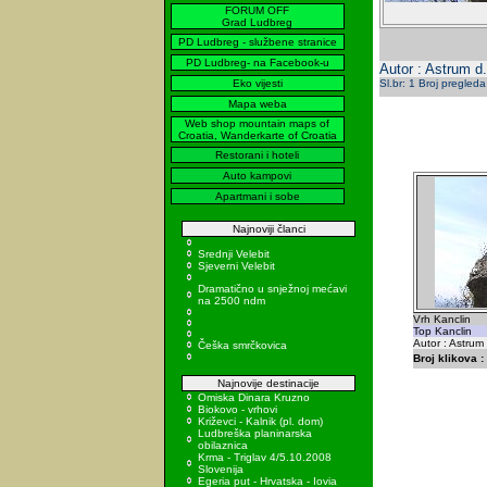
FORUM OFF
Grad Ludbreg
PD Ludbreg - službene stranice
PD Ludbreg- na Facebook-u
Autor : Astrum d.
Eko vijesti
Sl.br: 1 Broj pregleda
Mapa weba
Web shop mountain maps of
Croatia, Wanderkarte of Croatia
Restorani i hoteli
Auto kampovi
Apartmani i sobe
Najnoviji članci
Srednji Velebit
Sjeverni Velebit
Dramatično u snježnoj mećavi
na 2500 ndm
Vrh Kanclin
Top Kanclin
Autor : Astrum
Češka smrčkovica
Broj klikova :
Najnovije destinacije
Omiska Dinara Kruzno
Biokovo - vrhovi
Križevci - Kalnik (pl. dom)
Ludbreška planinarska
obilaznica
Krma - Triglav 4/5.10.2008
Slovenija
Egeria put - Hrvatska - Iovia