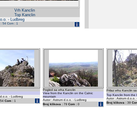
Vrh Kanclin
Top Kanclin
o.o. - Ludbreg
 : 54 Com : 1
Pogled sa vrha Kanclin
Prilaz vrhu Kanclin sa 
View from the Kanclin on the Calnic
Top Kanclin from the 
 d.o.o. - Ludbreg
mountain
Autor : Astrum d.o.o.
Autor : Astrum d.o.o. - Ludbreg
54
Com :
1
Broj klikova :
39
Com
Broj klikova :
79
Com :
0