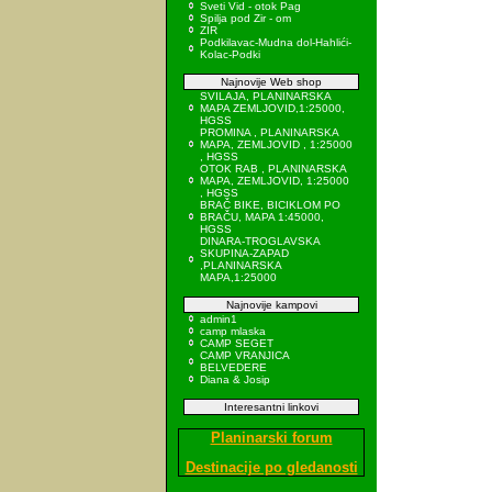
Sveti Vid - otok Pag
Spilja pod Zir - om
ZIR
Podkilavac-Mudna dol-Hahlići-
Kolac-Podki
Najnovije Web shop
SVILAJA, PLANINARSKA
MAPA ZEMLJOVID,1:25000,
HGSS
PROMINA , PLANINARSKA
MAPA, ZEMLJOVID , 1:25000
, HGSS
OTOK RAB , PLANINARSKA
MAPA, ZEMLJOVID, 1:25000
, HGSS
BRAČ BIKE, BICIKLOM PO
BRAČU, MAPA 1:45000,
HGSS
DINARA-TROGLAVSKA
SKUPINA-ZAPAD
,PLANINARSKA
MAPA,1:25000
Najnovije kampovi
admin1
camp mlaska
CAMP SEGET
CAMP VRANJICA
BELVEDERE
Diana & Josip
Interesantni linkovi
Planinarski forum
Destinacije po gledanosti