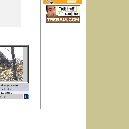
stranje starne
back side
 - Ludbreg
 :
0