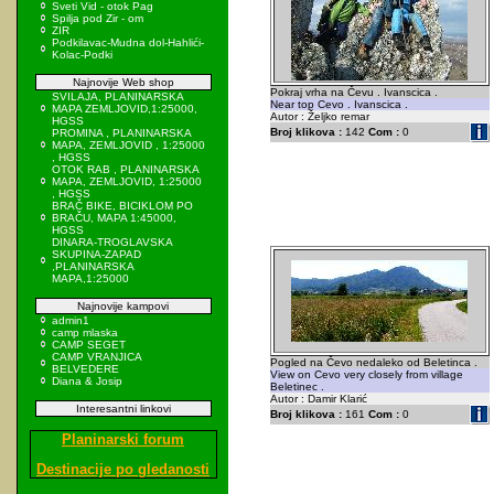
Sveti Vid - otok Pag
Spilja pod Zir - om
ZIR
Podkilavac-Mudna dol-Hahlići-
Kolac-Podki
Najnovije Web shop
Pokraj vrha na Čevu . Ivanscica .
SVILAJA, PLANINARSKA
Near top Cevo . Ivanscica .
MAPA ZEMLJOVID,1:25000,
Autor : Željko remar
HGSS
Broj klikova :
142
Com :
0
PROMINA , PLANINARSKA
MAPA, ZEMLJOVID , 1:25000
, HGSS
OTOK RAB , PLANINARSKA
MAPA, ZEMLJOVID, 1:25000
, HGSS
BRAČ BIKE, BICIKLOM PO
BRAČU, MAPA 1:45000,
HGSS
DINARA-TROGLAVSKA
SKUPINA-ZAPAD
,PLANINARSKA
MAPA,1:25000
Najnovije kampovi
admin1
camp mlaska
CAMP SEGET
CAMP VRANJICA
Pogled na Čevo nedaleko od Beletinca .
BELVEDERE
View on Cevo very closely from village
Diana & Josip
Beletinec .
Autor : Damir Klarić
Interesantni linkovi
Broj klikova :
161
Com :
0
Planinarski forum
Destinacije po gledanosti