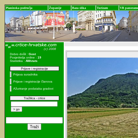
Planinska područja
Županije
Baza slika
Turizam
VR panoram
Dobro došli :
Gost
Posjetitelja online :
19
Statistika :
AWstats
Prijave i registracije
Prijava suradnika
Prijave i registracije članova
Ažuriranje podataka gradovi
Tražilica - crtice