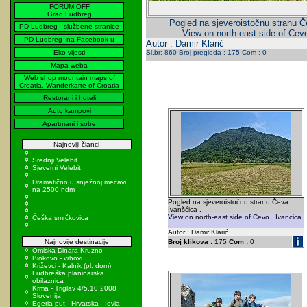
FORUM OFF
Grad Ludbreg
Pogled na sjeveroistočnu stranu Č
PD Ludbreg - službene stranice
View on north-east side of Cevo
PD Ludbreg- na Facebook-u
Autor : Damir Klarić
Eko vijesti
Sl.br: 860 Broj pregleda : 175 Com : 0
Mapa weba
Web shop mountain maps of
Croatia, Wanderkarte of Croatia
Restorani i hoteli
Auto kampovi
Apartmani i sobe
Najnoviji članci
Srednji Velebit
Sjeverni Velebit
Dramatično u snježnoj mećavi
na 2500 ndm
Pogled na sjeveroistočnu stranu Čeva.
Ivanšćica .
View on north-east side of Cevo . Ivancica
Češka smrčkovica
.
Autor : Damir Klarić
Najnovije destinacije
Broj klikova :
175
Com :
0
Omiska Dinara Kruzno
Biokovo - vrhovi
Križevci - Kalnik (pl. dom)
Ludbreška planinarska
obilaznica
Krma - Triglav 4/5.10.2008
Slovenija
Egeria put - Hrvatska - Iovia