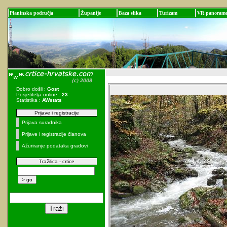
Planinska područja
Županije
Baza slika
Turizam
VR panoram
Dobro došli :
Gost
Posjetitelja online :
23
Statistika :
AWstats
Prijave i registracije
Prijava suradnika
Prijave i registracije članova
Ažuriranje podataka gradovi
Tražilica - crtice