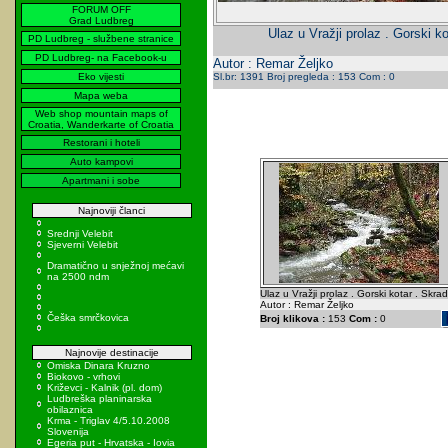
FORUM OFF
Grad Ludbreg
Ulaz u Vražji prolaz . Gorski ko
PD Ludbreg - službene stranice
PD Ludbreg- na Facebook-u
Autor : Remar Željko
Eko vijesti
Sl.br: 1391 Broj pregleda : 153 Com : 0
Mapa weba
Web shop mountain maps of
Croatia, Wanderkarte of Croatia
Restorani i hoteli
Auto kampovi
Apartmani i sobe
Najnoviji članci
Srednji Velebit
Sjeverni Velebit
Dramatično u snježnoj mećavi
na 2500 ndm
Ulaz u Vražji prolaz . Gorski kotar . Skrad
Autor : Remar Željko
Češka smrčkovica
Broj klikova :
153
Com :
0
Najnovije destinacije
Omiska Dinara Kruzno
Biokovo - vrhovi
Križevci - Kalnik (pl. dom)
Ludbreška planinarska
obilaznica
Krma - Triglav 4/5.10.2008
Slovenija
Egeria put - Hrvatska - Iovia