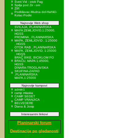
Sveti Vid - otok Pag
Spilja pod Zir - om
ZIR
Podkilavac-Mudna dol-Hahlići-
Kolac-Podki
Najnovije Web shop
SVILAJA, PLANINARSKA
MAPA ZEMLJOVID,1:25000,
HGSS
PROMINA , PLANINARSKA
MAPA, ZEMLJOVID , 1:25000
, HGSS
OTOK RAB , PLANINARSKA
MAPA, ZEMLJOVID, 1:25000
, HGSS
BRAČ BIKE, BICIKLOM PO
BRAČU, MAPA 1:45000,
HGSS
DINARA-TROGLAVSKA
SKUPINA-ZAPAD
,PLANINARSKA
MAPA,1:25000
Najnovije kampovi
admin1
camp mlaska
CAMP SEGET
CAMP VRANJICA
BELVEDERE
Diana & Josip
Interesantni linkovi
Planinarski forum
Destinacije po gledanosti