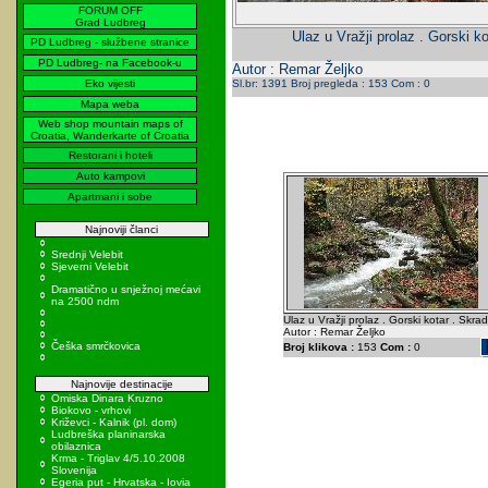
FORUM OFF
Grad Ludbreg
Ulaz u Vražji prolaz . Gorski ko
PD Ludbreg - službene stranice
PD Ludbreg- na Facebook-u
Autor : Remar Željko
Eko vijesti
Sl.br: 1391 Broj pregleda : 153 Com : 0
Mapa weba
Web shop mountain maps of
Croatia, Wanderkarte of Croatia
Restorani i hoteli
Auto kampovi
Apartmani i sobe
Najnoviji članci
Srednji Velebit
Sjeverni Velebit
Dramatično u snježnoj mećavi
na 2500 ndm
Ulaz u Vražji prolaz . Gorski kotar . Skrad
Autor : Remar Željko
Češka smrčkovica
Broj klikova :
153
Com :
0
Najnovije destinacije
Omiska Dinara Kruzno
Biokovo - vrhovi
Križevci - Kalnik (pl. dom)
Ludbreška planinarska
obilaznica
Krma - Triglav 4/5.10.2008
Slovenija
Egeria put - Hrvatska - Iovia