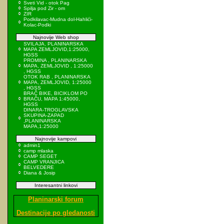
Sveti Vid - otok Pag
Spilja pod Zir - om
ZIR
Podkilavac-Mudna dol-Hahlići-
Kolac-Podki
Najnovije Web shop
SVILAJA, PLANINARSKA
MAPA ZEMLJOVID,1:25000,
HGSS
PROMINA , PLANINARSKA
MAPA, ZEMLJOVID , 1:25000
, HGSS
OTOK RAB , PLANINARSKA
MAPA, ZEMLJOVID, 1:25000
, HGSS
BRAČ BIKE, BICIKLOM PO
BRAČU, MAPA 1:45000,
HGSS
DINARA-TROGLAVSKA
SKUPINA-ZAPAD
,PLANINARSKA
MAPA,1:25000
Najnovije kampovi
admin1
camp mlaska
CAMP SEGET
CAMP VRANJICA
BELVEDERE
Diana & Josip
Interesantni linkovi
Planinarski forum
Destinacije po gledanosti