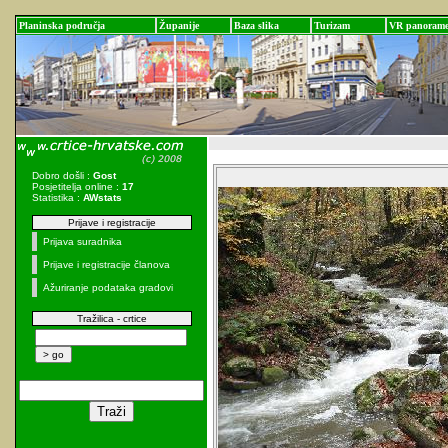
Planinska područja
Županije
Baza slika
Turizam
VR panoram
Dobro došli :
Gost
Posjetitelja online :
17
Statistika :
AWstats
Prijave i registracije
Prijava suradnika
Prijave i registracije članova
Ažuriranje podataka gradovi
Tražilica - crtice