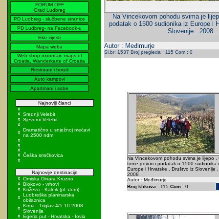
FORUM OFF
Grad Ludbreg
Na Vincekovom pohodu svima je lijepo
PD Ludbreg - službene stranice
podatak o 1500 sudionika iz Europe i H
PD Ludbreg- na Facebook-u
Slovenije . 2008 .
Eko vijesti
Autor : Međimurje
Mapa weba
Sl.br: 1537 Broj pregleda : 115 Com : 0
Web shop mountain maps of
Croatia, Wanderkarte of Croatia
Restorani i hoteli
Auto kampovi
Apartmani i sobe
Najnoviji članci
Srednji Velebit
Sjeverni Velebit
Dramatično u snježnoj mećavi
na 2500 ndm
Češka smrčkovica
Na Vincekovom pohodu svima je lijepo .
tome govori i podatak o 1500 sudionika i
Europe i Hrvatske . Društvo iz Slovenije .
Najnovije destinacije
2008 .
Omiska Dinara Kruzno
Autor : Međimurje
Biokovo - vrhovi
Broj klikova :
115
Com :
0
Križevci - Kalnik (pl. dom)
Ludbreška planinarska
obilaznica
Krma - Triglav 4/5.10.2008
Slovenija
Egeria put - Hrvatska - Iovia