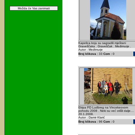
Možda će Vas zanimati
Kapelica koju su sagradili mještani
Graveščaka . Graveščak . Međimurje .
Autor : Međimurje
Broj klikova :
33
Com :
0
Ekipa PD Ludbreg na Vincekeovom
pohodu 2008 . Neki su već otišli dalje....
20.1.2008.
Autor : Damir Klarić
Broj klikova :
96
Com :
0