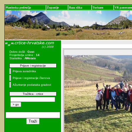
Planinska područja
Županije
Baza slika
Turizam
VR panoram
Dobro došli :
Gost
Posjetitelja online :
14
Statistika :
AWstats
Prijave i registracije
Prijava suradnika
Prijave i registracije članova
Ažuriranje podataka gradovi
Tražilica - crtice