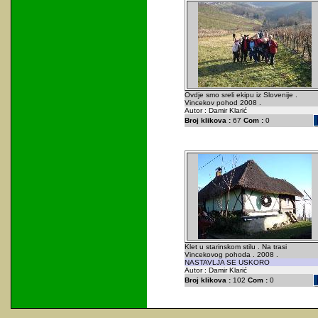
Ovdje smo sreli ekipu iz Slovenije .
Vincekov pohod 2008 .
Autor : Damir Klarić
Broj klikova :
67
Com :
0
Klet u starinskom stilu . Na trasi
Vincekovog pohoda . 2008 .
NASTAVLJA SE USKORO
Autor : Damir Klarić
Broj klikova :
102
Com :
0