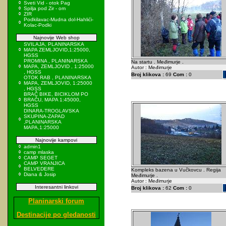
Sveti Vid - otok Pag
Spilja pod Zir - om
ZIR
Podkilavac-Mudna dol-Hahlići-
Kolac-Podki
Najnovije Web shop
SVILAJA, PLANINARSKA
MAPA ZEMLJOVID,1:25000,
HGSS
PROMINA , PLANINARSKA
Na startu . Međimurje .
MAPA, ZEMLJOVID , 1:25000
Autor : Međimurje
, HGSS
Broj klikova :
69
Com :
0
OTOK RAB , PLANINARSKA
MAPA, ZEMLJOVID, 1:25000
, HGSS
BRAČ BIKE, BICIKLOM PO
BRAČU, MAPA 1:45000,
HGSS
DINARA-TROGLAVSKA
SKUPINA-ZAPAD
,PLANINARSKA
MAPA,1:25000
Najnovije kampovi
admin1
camp mlaska
CAMP SEGET
CAMP VRANJICA
BELVEDERE
Kompleks bazena u Vučkovcu . Regija
Diana & Josip
Međimurje .
Autor : Međimurje
Interesantni linkovi
Broj klikova :
62
Com :
0
Planinarski forum
Destinacije po gledanosti