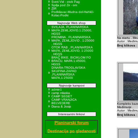
Sveti Vid - otok Pag
Spilja pod Zir - om
ZIR
Podkilavac-Mudna dol-Hahlići-
Kolac-Podki
Najnovije Web shop
SVILAJA, PLANINARSKA
MAPA ZEMLJOVID,1:25000,
HGSS
PROMINA , PLANINARSKA
Na startu . Međ
MAPA, ZEMLJOVID , 1:25000
Autor : Međimu
, HGSS
Broj klikova :
OTOK RAB , PLANINARSKA
MAPA, ZEMLJOVID, 1:25000
, HGSS
BRAČ BIKE, BICIKLOM PO
BRAČU, MAPA 1:45000,
HGSS
DINARA-TROGLAVSKA
SKUPINA-ZAPAD
,PLANINARSKA
MAPA,1:25000
Najnovije kampovi
admin1
camp mlaska
CAMP SEGET
CAMP VRANJICA
BELVEDERE
Kompleks baze
Diana & Josip
Međimurje .
Autor : Međimu
Interesantni linkovi
Broj klikova :
Planinarski forum
Destinacije po gledanosti