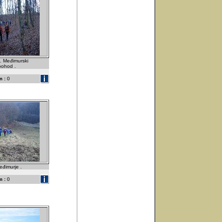
. Međimurski
pohod .
 :
0
eđimurje .
 :
0