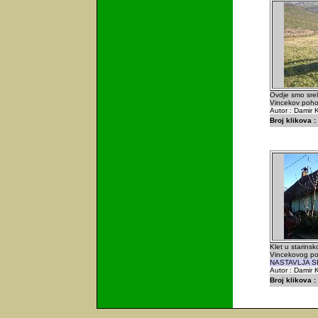
Ovdje smo sreli
Vincekov poho
Autor : Damir K
Broj klikova :
Klet u starinsko
Vincekovog po
NASTAVLJA 
Autor : Damir K
Broj klikova :