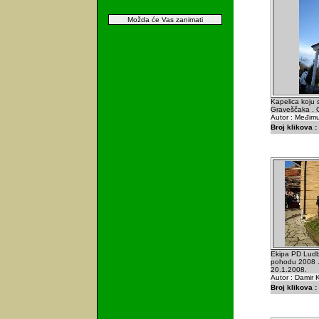
Možda će Vas zanimati
Kapelica koju s
Graveščaka . 
Autor : Međimu
Broj klikova :
Ekipa PD Lud
pohodu 2008 . N
20.1.2008.
Autor : Damir K
Broj klikova :