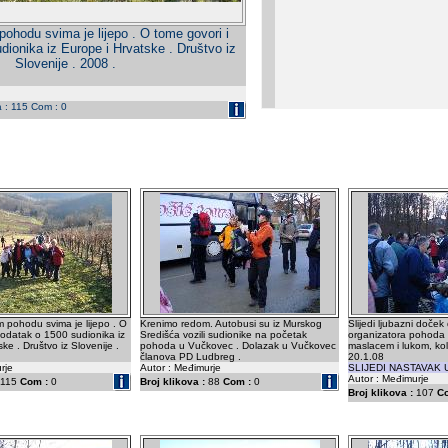
hodu svima je lijepo . O tome govori i
dionika iz Europe i Hrvatske . Društvo iz
Slovenije . 2008 .
a : 115 Com : 0
 pohodu svima je lijepo . O
Krenimo redom. Autobusi su iz Murskog
Slijedi ljubazni doček
podatak o 1500 sudionika iz
Središća vozili sudionike na početak
organizatora pohoda u
ke . Društvo iz Slovenije .
pohoda u Vučkovec . Dolazak u Vučkovec
maslacem i lukom, kolač
članova PD Ludbreg .
20.1.08
rje
Autor : Međimurje
SLIJEDI NASTAVAK
Autor : Međimurje
115
Com :
0
Broj klikova :
88
Com :
0
Broj klikova :
107
C