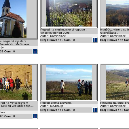
Pogled na međimurske vinograde .
Ivanšćica viđena sa 
Vincekov pohod 2008 .
Graveščaka .
Autor : Damir Klarić
Autor : Damir Klarić
Broj klikova :
69
Com :
0
Broj klikova :
65
Com
u sagradili mještani
Graveščak . Međimurje .
rje
33
Com :
0
breg na Vincekeovom
Pogled prema Sloveniji.
Polazimo na drugi bre
eki su već otišli dalje....
Autor : Međimurje
Autor : Damir Klarić
Broj klikova :
61
Com :
0
Broj klikova :
62
Com
larić
96
Com :
0