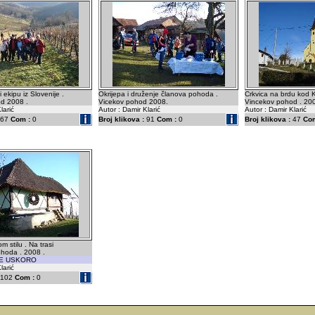
 ekipu iz Slovenije .
Okrijepa i druženje članova pohoda .
Crkvica na brdu kod 
d 2008 .
Vicekov pohod 2008.
Vincekov pohod . 200
larić
Autor : Damir Klarić
Autor : Damir Klarić
67
Com :
0
Broj klikova :
91
Com :
0
Broj klikova :
47
Com
m stilu . Na trasi
hoda . 2008 .
SE USKORO
larić
102
Com :
0