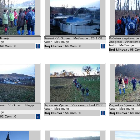
imurje .
Bazeni - Vučkovec . Međimurje . 20.1.08
Početno zagrijavanje 
rje
Autor : Međimurje
vinogradi . Vincekov 
Autor : Međimurje
69
Com :
0
Broj klikova :
66
Com :
0
Broj klikova :
68
Com
na u Vučkovcu . Regija
Uspon na Vjenac . Vincekov pohod 2008 .
Pogled sa Vjenca . M
Autor : Međimurje
Autor : Međimurje
rje
Broj klikova :
56
Com :
0
Broj klikova :
68
Com
62
Com :
0