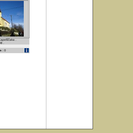
Kapelščaka .
8 .
 :
0