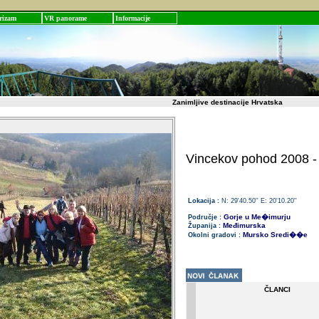
rizam
VR panorame
Informacije
Zanimljive destinacije Hrvatska
Vincekov pohod 2008 -
Lokacija :
N: 29'40.50'' E: 20'10.20''
Gorje u Me�imurju
Područje :
Međimurska
Županija :
Mursko Sredi��e
Okolni gradovi :
ČLANCI