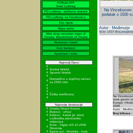
FORUM OFF
Grad Ludbreg
Na Vincekovom po
PD Ludbreg - službene stranice
podatak o 1500 su
PD Ludbreg- na Facebook-u
Eko vijesti
Autor : Međimurje
Mapa weba
Sl.br: 1537 Broj pregled
Web shop mountain maps of
Croatia, Wanderkarte of Croatia
Restorani i hoteli
Auto kampovi
Apartmani i sobe
Najnoviji članci
Srednji Velebit
Sjeverni Velebit
Dramatično u snježnoj mećavi
na 2500 ndm
Češka smrčkovica
Na Vincekovom
tome govori i 
Europe i Hrvats
Najnovije destinacije
2008 .
Omiska Dinara Kruzno
Autor : Međimu
Biokovo - vrhovi
Broj klikova :
Križevci - Kalnik (pl. dom)
Ludbreška planinarska
obilaznica
Krma - Triglav 4/5.10.2008
Slovenija
Egeria put - Hrvatska - Iovia