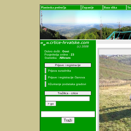
Planinska područja
Županije
Baza slika
Tu
Dobro došli :
Gost
Posjetitelja online :
23
Statistika :
AWstats
Prijave i registracije
Prijava suradnika
Prijave i registracije članova
Ažuriranje podataka gradovi
Tražilica - crtice