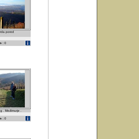
brda pored
 :
0
g . Međimurje .
 :
0