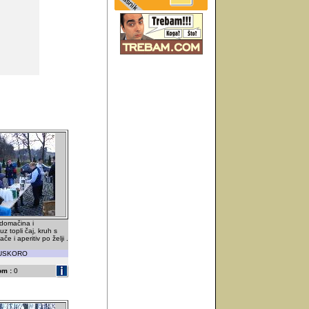
 domačina i
z topli čaj, kruh s
e i aperitiv po želji .
 USKORO
om :
0