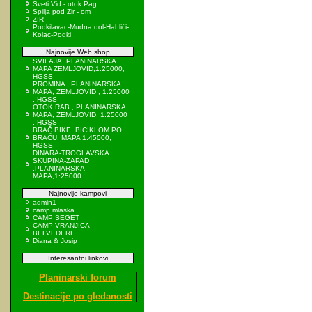
Sveti Vid - otok Pag
Spilja pod Zir - om
ZIR
Podkilavac-Mudna dol-Hahlići-
Kolac-Podki
Najnovije Web shop
SVILAJA, PLANINARSKA
MAPA ZEMLJOVID,1:25000,
HGSS
PROMINA , PLANINARSKA
MAPA, ZEMLJOVID , 1:25000
, HGSS
OTOK RAB , PLANINARSKA
MAPA, ZEMLJOVID, 1:25000
, HGSS
BRAČ BIKE, BICIKLOM PO
BRAČU, MAPA 1:45000,
HGSS
DINARA-TROGLAVSKA
SKUPINA-ZAPAD
,PLANINARSKA
MAPA,1:25000
Najnovije kampovi
admin1
camp mlaska
CAMP SEGET
CAMP VRANJICA
BELVEDERE
Diana & Josip
Interesantni linkovi
Planinarski forum
Destinacije po gledanosti