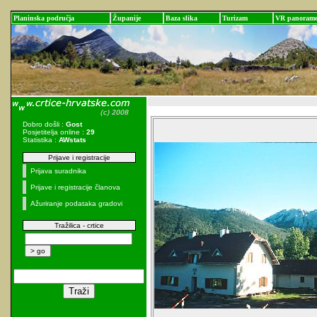
Planinska područja
Županije
Baza slika
Turizam
VR panoram
Dobro došli :
Gost
Posjetitelja online :
29
Statistika :
AWstats
Prijave i registracije
Prijava suradnika
Prijave i registracije članova
Ažuriranje podataka gradovi
Tražilica - crtice