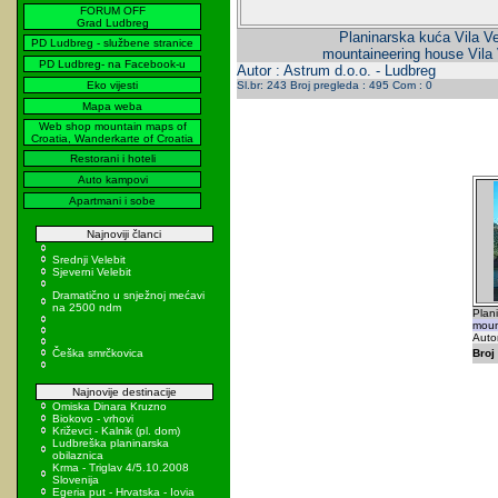
FORUM OFF
Grad Ludbreg
Planinarska kuća Vila Ve
PD Ludbreg - službene stranice
mountaineering house Vila 
PD Ludbreg- na Facebook-u
Autor : Astrum d.o.o. - Ludbreg
Eko vijesti
Sl.br: 243 Broj pregleda : 495 Com : 0
Mapa weba
Web shop mountain maps of
Croatia, Wanderkarte of Croatia
Restorani i hoteli
Auto kampovi
Apartmani i sobe
Najnoviji članci
Srednji Velebit
Sjeverni Velebit
Dramatično u snježnoj mećavi
na 2500 ndm
Plani
moun
Autor
Češka smrčkovica
Broj 
Najnovije destinacije
Omiska Dinara Kruzno
Biokovo - vrhovi
Križevci - Kalnik (pl. dom)
Ludbreška planinarska
obilaznica
Krma - Triglav 4/5.10.2008
Slovenija
Egeria put - Hrvatska - Iovia