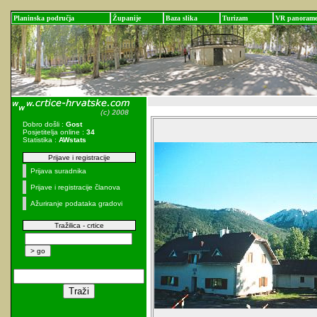
Planinska područja
Županije
Baza slika
Turizam
VR panoram
Dobro došli :
Gost
Posjetitelja online :
34
Statistika :
AWstats
Prijave i registracije
Prijava suradnika
Prijave i registracije članova
Ažuriranje podataka gradovi
Tražilica - crtice