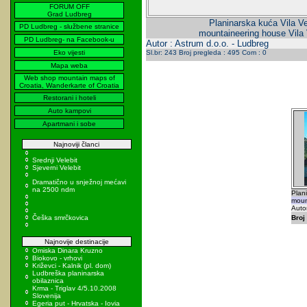
FORUM OFF
Grad Ludbreg
Planinarska kuća Vila Ve
PD Ludbreg - službene stranice
mountaineering house Vila 
PD Ludbreg- na Facebook-u
Autor : Astrum d.o.o. - Ludbreg
Eko vijesti
Sl.br: 243 Broj pregleda : 495 Com : 0
Mapa weba
Web shop mountain maps of
Croatia, Wanderkarte of Croatia
Restorani i hoteli
Auto kampovi
Apartmani i sobe
Najnoviji članci
Srednji Velebit
Sjeverni Velebit
Dramatično u snježnoj mećavi
na 2500 ndm
Plani
moun
Autor
Češka smrčkovica
Broj 
Najnovije destinacije
Omiska Dinara Kruzno
Biokovo - vrhovi
Križevci - Kalnik (pl. dom)
Ludbreška planinarska
obilaznica
Krma - Triglav 4/5.10.2008
Slovenija
Egeria put - Hrvatska - Iovia