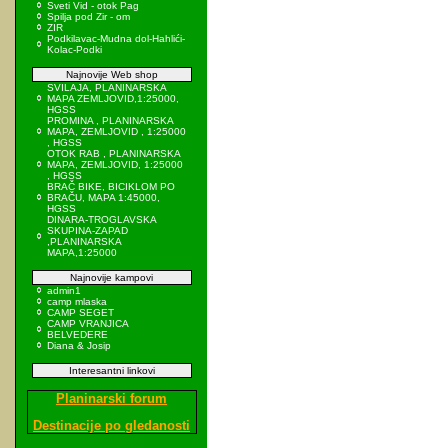
Sveti Vid - otok Pag
Spilja pod Zir - om
ZIR
Podkilavac-Mudna dol-Hahlići-
Kolac-Podki
Najnovije Web shop
SVILAJA, PLANINARSKA
MAPA ZEMLJOVID,1:25000,
HGSS
PROMINA , PLANINARSKA
MAPA, ZEMLJOVID , 1:25000
, HGSS
OTOK RAB , PLANINARSKA
MAPA, ZEMLJOVID, 1:25000
, HGSS
BRAČ BIKE, BICIKLOM PO
BRAČU, MAPA 1:45000,
HGSS
DINARA-TROGLAVSKA
SKUPINA-ZAPAD
,PLANINARSKA
MAPA,1:25000
Najnovije kampovi
admin1
camp mlaska
CAMP SEGET
CAMP VRANJICA
BELVEDERE
Diana & Josip
Interesantni linkovi
Planinarski forum
Destinacije po gledanosti