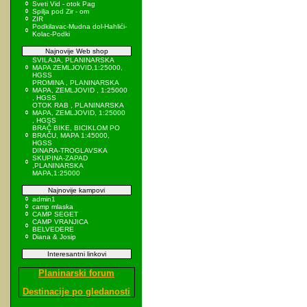
Sveti Vid - otok Pag
Spilja pod Zir - om
ZIR
Podkilavac-Mudna dol-Hahlići-
Kolac-Podki
Najnovije Web shop
SVILAJA, PLANINARSKA
MAPA ZEMLJOVID,1:25000,
HGSS
PROMINA , PLANINARSKA
MAPA, ZEMLJOVID , 1:25000
, HGSS
OTOK RAB , PLANINARSKA
MAPA, ZEMLJOVID, 1:25000
, HGSS
BRAČ BIKE, BICIKLOM PO
BRAČU, MAPA 1:45000,
HGSS
DINARA-TROGLAVSKA
SKUPINA-ZAPAD
,PLANINARSKA
MAPA,1:25000
Najnovije kampovi
admin1
camp mlaska
CAMP SEGET
CAMP VRANJICA
BELVEDERE
Diana & Josip
Interesantni linkovi
Planinarski forum
Destinacije po gledanosti