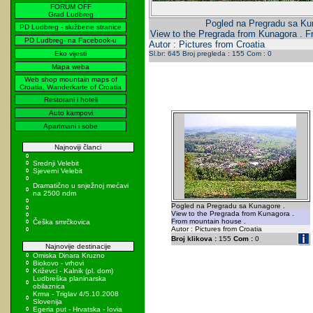
FORUM OFF
Grad Ludbreg
Pogled na Pregradu sa Ku
PD Ludbreg - službene stranice
View to the Pregrada from Kunagora . 
PD Ludbreg- na Facebook-u
Autor : Pictures from Croatia
Eko vijesti
Sl.br: 645 Broj pregleda : 155 Com : 0
Mapa weba
Web shop mountain maps of
Croatia, Wanderkarte of Croatia
Restorani i hoteli
Auto kampovi
Apartmani i sobe
Najnoviji članci
Srednji Velebit
Sjeverni Velebit
Dramatično u snježnoj mećavi
na 2500 ndm
Pogled na Pregradu sa Kunagore .
View to the Pregrada from Kunagora .
From mountain house .
Češka smrčkovica
Autor : Pictures from Croatia
Broj klikova :
155
Com :
0
Najnovije destinacije
Omiska Dinara Kruzno
Biokovo - vrhovi
Križevci - Kalnik (pl. dom)
Ludbreška planinarska
obilaznica
Krma - Triglav 4/5.10.2008
Slovenija
Egeria put - Hrvatska - Iovia