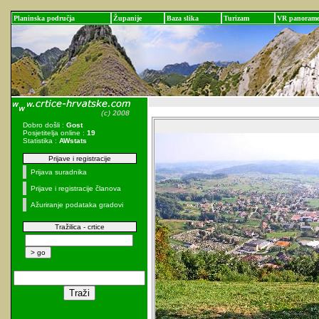
Planinska područja
Županije
Baza slika
Turizam
VR panoram
Dobro došli :
Gost
Posjetitelja online :
19
Statistika :
AWstats
Prijave i registracije
Prijava suradnika
Prijave i registracije članova
Ažuriranje podataka gradovi
Tražilica - crtice