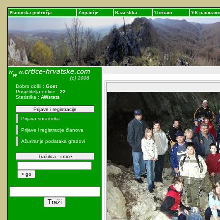
Planinska područja
Županije
Baza slika
Turizam
VR panoram
Dobro došli :
Gost
Posjetitelja online :
22
Statistika :
AWstats
Prijave i registracije
Prijava suradnika
Prijave i registracije članova
Ažuriranje podataka gradovi
Tražilica - crtice