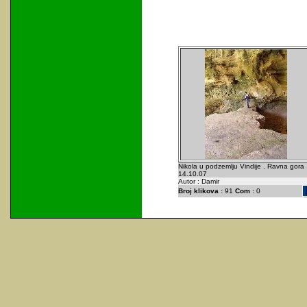
Nikola u podzemlju Vindije . Ravna gora 
14.10.07
Autor : Damir
Broj klikova :
91
Com :
0