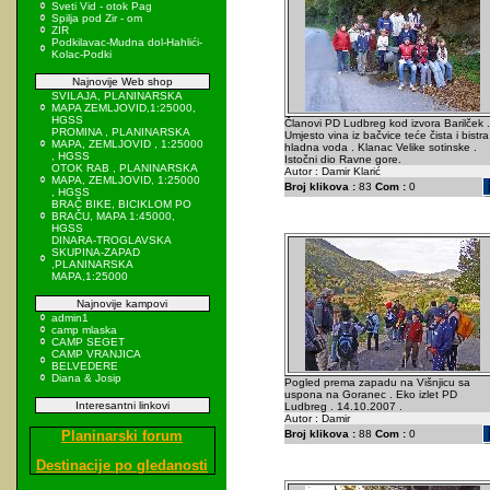
Sveti Vid - otok Pag
Spilja pod Zir - om
ZIR
Podkilavac-Mudna dol-Hahlići-
Kolac-Podki
Najnovije Web shop
SVILAJA, PLANINARSKA
MAPA ZEMLJOVID,1:25000,
HGSS
Članovi PD Ludbreg kod izvora Barilček .
PROMINA , PLANINARSKA
Umjesto vina iz bačvice teće čista i bistra
MAPA, ZEMLJOVID , 1:25000
hladna voda . Klanac Velike sotinske .
, HGSS
Istočni dio Ravne gore.
OTOK RAB , PLANINARSKA
Autor : Damir Klarić
MAPA, ZEMLJOVID, 1:25000
Broj klikova :
83
Com :
0
, HGSS
BRAČ BIKE, BICIKLOM PO
BRAČU, MAPA 1:45000,
HGSS
DINARA-TROGLAVSKA
SKUPINA-ZAPAD
,PLANINARSKA
MAPA,1:25000
Najnovije kampovi
admin1
camp mlaska
CAMP SEGET
CAMP VRANJICA
BELVEDERE
Diana & Josip
Pogled prema zapadu na Višnjicu sa
uspona na Goranec . Eko izlet PD
Interesantni linkovi
Ludbreg . 14.10.2007 .
Autor : Damir
Planinarski forum
Broj klikova :
88
Com :
0
Destinacije po gledanosti