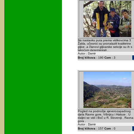
Na nastavku puta prema vidikovcima 3
Žakla, učesnici su pronalazili kvalitetne
gljive ,a članovi gljivarske sekcije su ih s
lakoćom determinirali .
Autor : Damir
Broj klikova :
190
Com :
3
Pogled na podnožje sjeverozapadnog
djela Ravne gore, Višnjicu i Haloze . U
daljini se vidi i Boč u R. Sloveniji . Ravna
gora .
Autor : Damir
Broj klikova :
157
Com :
0