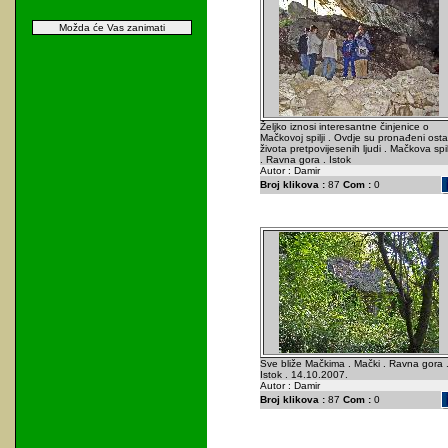
Možda će Vas zanimati
Željko iznosi interesantne činjenice o
Mačkovoj spilji . Ovdje su pronađeni osta
života pretpovijesenih ljudi . Mačkova spil
. Ravna gora . Istok
Autor : Damir
Broj klikova :
87
Com :
0
Sve bliže Mačkima . Mački . Ravna gora 
Istok . 14.10.2007.
Autor : Damir
Broj klikova :
87
Com :
0