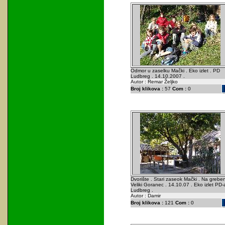
Odmor u zaselku Mački . Eko izlet . PD
Ludbreg . 14.10.2007 .
Autor : Remar Željko
Broj klikova :
57
Com :
0
Dvorište . Stari zaseok Mački . Na grebe
Veliki Goranec . 14.10.07 . Eko izlet PD-
Ludbreg .
Autor : Damir
Broj klikova :
121
Com :
0