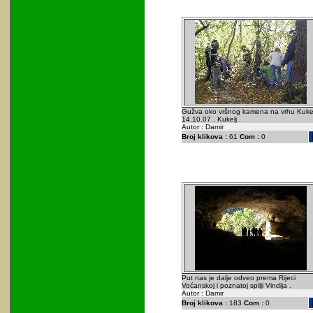
Gužva oko vršnog kamena na vrhu Kukel
14.10.07 . Kukelj .
Autor : Damir
Broj klikova :
61
Com :
0
Put nas je dalje odveo prema Rijeci
Voćanskoj i poznatoj spilji Vindija .
Autor : Damir
Broj klikova :
183
Com :
0