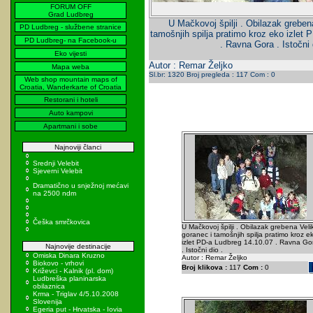
FORUM OFF
Grad Ludbreg
U Mačkovoj špilji . Obilazak grebena
PD Ludbreg - službene stranice
tamošnjih spilja pratimo kroz eko izlet
PD Ludbreg- na Facebook-u
. Ravna Gora . Istočni 
Eko vijesti
Autor : Remar Željko
Mapa weba
Sl.br: 1320 Broj pregleda : 117 Com : 0
Web shop mountain maps of
Croatia, Wanderkarte of Croatia
Restorani i hoteli
Auto kampovi
Apartmani i sobe
Najnoviji članci
Srednji Velebit
Sjeverni Velebit
Dramatično u snježnoj mećavi
na 2500 ndm
Češka smrčkovica
U Mačkovoj špilji . Obilazak grebena Velik
goranec i tamošnjih spilja pratimo kroz e
izlet PD-a Ludbreg 14.10.07 . Ravna Go
Najnovije destinacije
. Istočni dio .
Omiska Dinara Kruzno
Autor : Remar Željko
Biokovo - vrhovi
Broj klikova :
117
Com :
0
Križevci - Kalnik (pl. dom)
Ludbreška planinarska
obilaznica
Krma - Triglav 4/5.10.2008
Slovenija
Egeria put - Hrvatska - Iovia