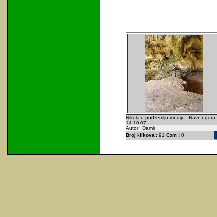
Nikola u podzemlju Vindije . Ravna gora 
14.10.07
Autor : Damir
Broj klikova :
91
Com :
0