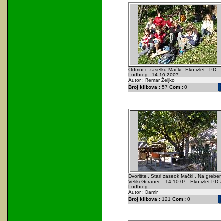
Odmor u zaselku Mački . Eko izlet . PD
Ludbreg . 14.10.2007 .
Autor : Remar Željko
Broj klikova :
57
Com :
0
Dvorište . Stari zaseok Mački . Na grebe
Veliki Goranec . 14.10.07 . Eko izlet PD-
Ludbreg .
Autor : Damir
Broj klikova :
121
Com :
0