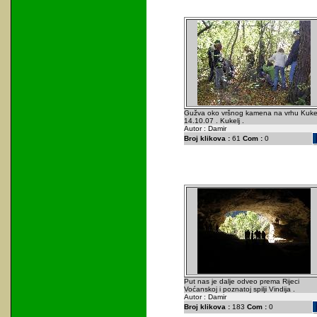
Gužva oko vršnog kamena na vrhu Kukel
14.10.07 . Kukelj .
Autor : Damir
Broj klikova :
61
Com :
0
Put nas je dalje odveo prema Rijeci
Voćanskoj i poznatoj spilji Vindija .
Autor : Damir
Broj klikova :
183
Com :
0