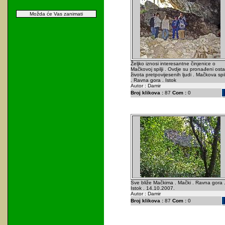
Možda će Vas zanimati
Željko iznosi interesantne činjenice o
Mačkovoj spilji . Ovdje su pronađeni osta
života pretpovijesenih ljudi . Mačkova spil
. Ravna gora . Istok
Autor : Damir
Broj klikova :
87
Com :
0
Sve bliže Mačkima . Mački . Ravna gora 
Istok . 14.10.2007.
Autor : Damir
Broj klikova :
87
Com :
0