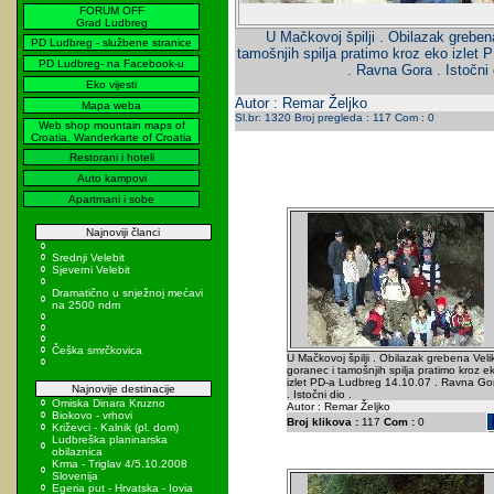
FORUM OFF
Grad Ludbreg
U Mačkovoj špilji . Obilazak grebena
PD Ludbreg - službene stranice
tamošnjih spilja pratimo kroz eko izlet
PD Ludbreg- na Facebook-u
. Ravna Gora . Istočni 
Eko vijesti
Autor : Remar Željko
Mapa weba
Sl.br: 1320 Broj pregleda : 117 Com : 0
Web shop mountain maps of
Croatia, Wanderkarte of Croatia
Restorani i hoteli
Auto kampovi
Apartmani i sobe
Najnoviji članci
Srednji Velebit
Sjeverni Velebit
Dramatično u snježnoj mećavi
na 2500 ndm
Češka smrčkovica
U Mačkovoj špilji . Obilazak grebena Velik
goranec i tamošnjih spilja pratimo kroz e
izlet PD-a Ludbreg 14.10.07 . Ravna Go
Najnovije destinacije
. Istočni dio .
Omiska Dinara Kruzno
Autor : Remar Željko
Biokovo - vrhovi
Broj klikova :
117
Com :
0
Križevci - Kalnik (pl. dom)
Ludbreška planinarska
obilaznica
Krma - Triglav 4/5.10.2008
Slovenija
Egeria put - Hrvatska - Iovia