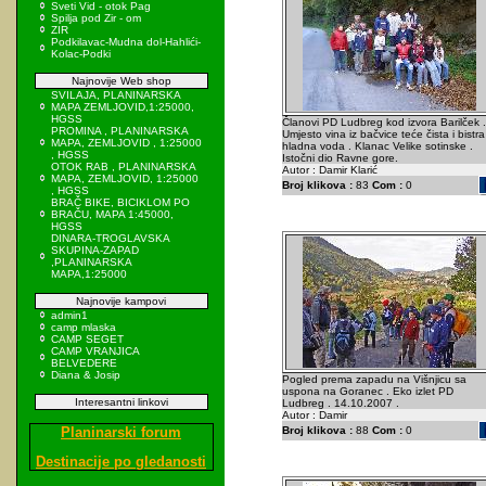
Sveti Vid - otok Pag
Spilja pod Zir - om
ZIR
Podkilavac-Mudna dol-Hahlići-
Kolac-Podki
Najnovije Web shop
SVILAJA, PLANINARSKA
MAPA ZEMLJOVID,1:25000,
HGSS
Članovi PD Ludbreg kod izvora Barilček .
PROMINA , PLANINARSKA
Umjesto vina iz bačvice teće čista i bistra
MAPA, ZEMLJOVID , 1:25000
hladna voda . Klanac Velike sotinske .
, HGSS
Istočni dio Ravne gore.
OTOK RAB , PLANINARSKA
Autor : Damir Klarić
MAPA, ZEMLJOVID, 1:25000
Broj klikova :
83
Com :
0
, HGSS
BRAČ BIKE, BICIKLOM PO
BRAČU, MAPA 1:45000,
HGSS
DINARA-TROGLAVSKA
SKUPINA-ZAPAD
,PLANINARSKA
MAPA,1:25000
Najnovije kampovi
admin1
camp mlaska
CAMP SEGET
CAMP VRANJICA
BELVEDERE
Diana & Josip
Pogled prema zapadu na Višnjicu sa
uspona na Goranec . Eko izlet PD
Interesantni linkovi
Ludbreg . 14.10.2007 .
Autor : Damir
Planinarski forum
Broj klikova :
88
Com :
0
Destinacije po gledanosti