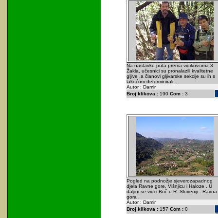
Na nastavku puta prema vidikovcima 3
Žakla, učesnici su pronalazili kvalitetne
gljive ,a članovi gljivarske sekcije su ih s
lakoćom determinirali .
Autor : Damir
Broj klikova :
190
Com :
3
Pogled na podnožje sjeverozapadnog
djela Ravne gore, Višnjicu i Haloze . U
daljini se vidi i Boč u R. Sloveniji . Ravna
gora .
Autor : Damir
Broj klikova :
157
Com :
0