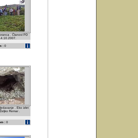
oranca . Članovi PD
 14.10.2007.
 :
0
ledavanje . Eko izlet
Željko Remar .
om :
0