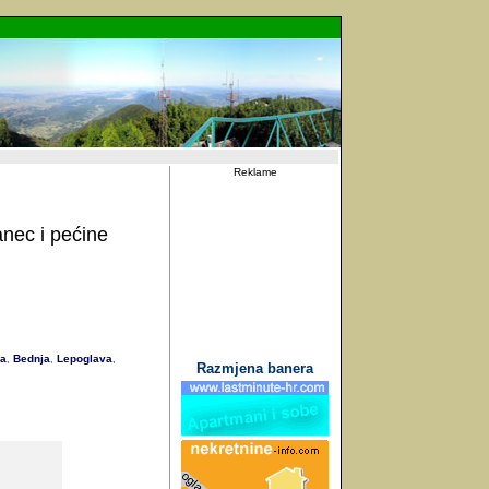
Reklame
anec i pećine
a
Bednja
Lepoglava
,
,
,
Razmjena banera