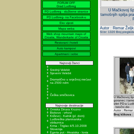
FORUM OFF
Grad Ludbreg
U Mačkovoj špil
PD Ludbreg - službene stranice
tamošnjih spilja pr
PD Ludbreg- na Facebook-u
. 
Eko vijesti
Autor : Remar Željk
Mapa weba
Sl.br: 1320 Broj pregled
Web shop mountain maps of
Croatia, Wanderkarte of Croatia
Restorani i hoteli
Auto kampovi
Apartmani i sobe
Najnoviji članci
Srednji Velebit
Sjeverni Velebit
Dramatično u snježnoj mećavi
na 2500 ndm
Češka smrčkovica
U Mačkovoj špil
goranec i tamo
izlet PD-a Lu
Najnovije destinacije
. Istočni dio .
Omiska Dinara Kruzno
Autor : Remar 
Biokovo - vrhovi
Broj klikova :
Križevci - Kalnik (pl. dom)
Ludbreška planinarska
obilaznica
Krma - Triglav 4/5.10.2008
Slovenija
Egeria put - Hrvatska - Iovia