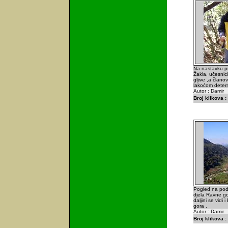
Na nastavku p
Žakla, učesnici
gljive ,a članov
lakoćom determi
Autor : Damir
Broj klikova :
Pogled na pod
djela Ravne gor
daljini se vidi 
gora .
Autor : Damir
Broj klikova :