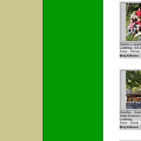
Odmor u zaselk
Ludbreg . 14.
Autor : Remar 
Broj klikova :
Dvorište . Sta
Veliki Goranec
Ludbreg .
Autor : Damir
Broj klikova :