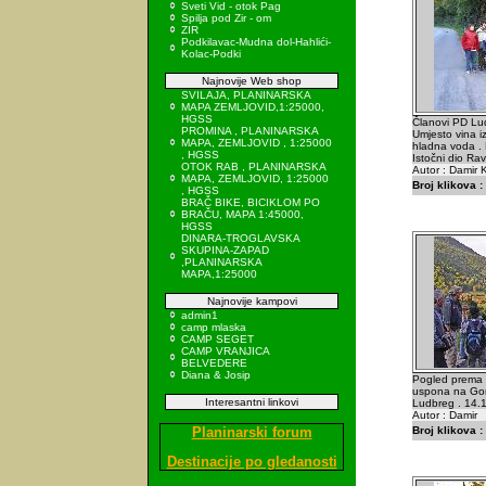
Sveti Vid - otok Pag
Spilja pod Zir - om
ZIR
Podkilavac-Mudna dol-Hahlići-
Kolac-Podki
Najnovije Web shop
SVILAJA, PLANINARSKA
MAPA ZEMLJOVID,1:25000,
HGSS
Članovi PD Lud
PROMINA , PLANINARSKA
Umjesto vina iz
MAPA, ZEMLJOVID , 1:25000
hladna voda . 
, HGSS
Istočni dio Ra
OTOK RAB , PLANINARSKA
Autor : Damir K
MAPA, ZEMLJOVID, 1:25000
Broj klikova :
, HGSS
BRAČ BIKE, BICIKLOM PO
BRAČU, MAPA 1:45000,
HGSS
DINARA-TROGLAVSKA
SKUPINA-ZAPAD
,PLANINARSKA
MAPA,1:25000
Najnovije kampovi
admin1
camp mlaska
CAMP SEGET
CAMP VRANJICA
BELVEDERE
Diana & Josip
Pogled prema 
uspona na Gor
Interesantni linkovi
Ludbreg . 14.
Autor : Damir
Planinarski forum
Broj klikova :
Destinacije po gledanosti