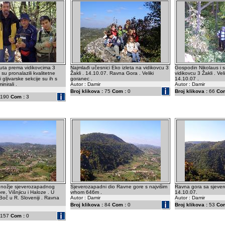
uta prema vidikovcima 3
Najmlađi učesnici Eko izleta na vidikovcu 3
Gospodin Nikolaus i s
 su pronalazili kvalitetne
Žakli . 14.10.07. Ravna Gora . Veliki
vidikovcu 3 Žakli . Vel
i gljivarske sekcije su ih s
goranec .
14.10.07 .
nirali .
Autor : Damir
Autor : Damir
Broj klikova :
75
Com :
0
Broj klikova :
66
Com
190
Com :
3
nožje sjeverozapadnog
Sjeverozapadni dio Ravne gore s najvišim
Ravna gora sa sjever
e, Višnjicu i Haloze . U
vrhom 646m .
14.10.07.
i Boč u R. Sloveniji . Ravna
Autor : Damir
Autor : Damir
Broj klikova :
84
Com :
0
Broj klikova :
53
Com
157
Com :
0