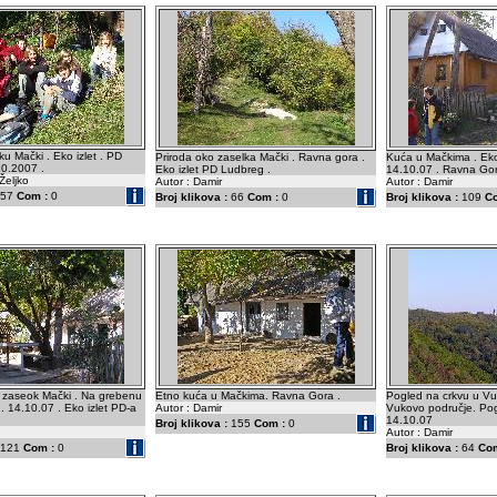
u Mački . Eko izlet . PD
Priroda oko zaselka Mački . Ravna gora .
Kuća u Mačkima . Eko
10.2007 .
Eko izlet PD Ludbreg .
14.10.07 . Ravna Gora
Željko
Autor : Damir
Autor : Damir
57
Com :
0
Broj klikova :
66
Com :
0
Broj klikova :
109
C
ri zaseok Mački . Na grebenu
Etno kuća u Mačkima. Ravna Gora .
Pogled na crkvu u Vu
 . 14.10.07 . Eko izlet PD-a
Autor : Damir
Vukovo područje. Pog
14.10.07
Broj klikova :
155
Com :
0
Autor : Damir
121
Com :
0
Broj klikova :
64
Com