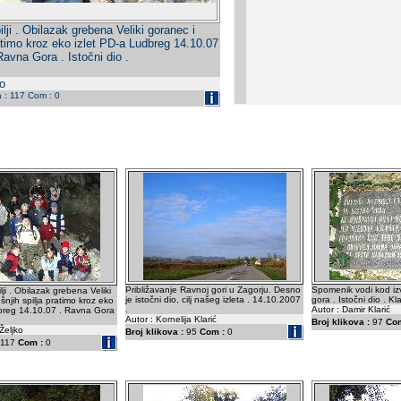
ji . Obilazak grebena Veliki goranec i
atimo kroz eko izlet PD-a Ludbreg 14.10.07
Ravna Gora . Istočni dio .
o
a : 117 Com : 0
Približavanje Ravnoj gori u Zagorju. Desno
Spomenik vodi kod iz
ji . Obilazak grebena Veliki
je istočni dio, cilj našeg izleta . 14.10.2007
gora . Istočni dio . Kl
šnjih spilja pratimo kroz eko
.
Autor : Damir Klarić
dbreg 14.10.07 . Ravna Gora
Autor : Kornelija Klarić
Broj klikova :
97
Com
Željko
Broj klikova :
95
Com :
0
117
Com :
0