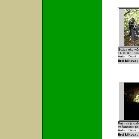
Gužva oko vrš
14.10.07 . Kuke
Autor : Damir
Broj klikova :
Put nas je dal
Voćanskoj i pozn
Autor : Damir
Broj klikova :