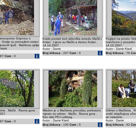
nteresantne činjenice o
Kratki predah kod skloništa između Mački i
Pogled na prodor Veli
i . Ovdje su pronađeni ostaci
Kolari . Lijevo su Mački a desno Kolari .
Ivančicom u pozadini
jesenih ljudi . Mačkova spilja
14.10.2007
14.10.2007.
 Istok
Autor : Damir
Autor : Damir Klarić
Broj klikova :
207
Com :
0
Broj klikova :
76
Com
87
Com :
0
ima . Mački . Ravna gora .
Mladen je u Mačkima pronašao prekrasno
Odmor u Mačkima . R
2007.
mjesto za odmor . Mački . Ravna gora .
vodić objašnjava uče
Eko izlet PD Ludbreg .
se nalazimo .
Autor : Damir Klarić
Autor : Damir
87
Com :
0
Broj klikova :
150
Com :
0
Broj klikova :
62
Com