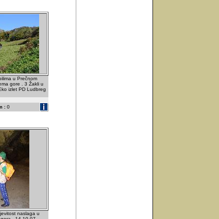
ilima u Prečnom
ma gore . 3 Žakli u
Eko izlet PD Ludbreg
 :
0
jevitost naslaga u
a gora . 14.10.07