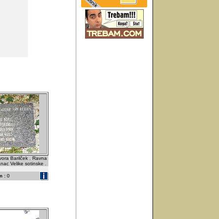
vora Barilček . Ravna
anac Velike sotinske .
 :
0