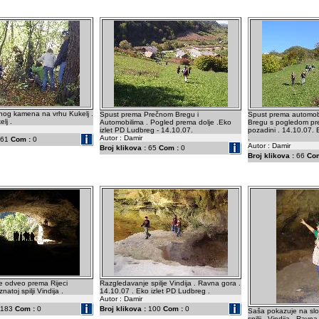
nog kamena na vrhu Kukelj .
Spust prema Prečnom Bregu i
Spust prema automob
lj .
Automobilima . Pogled prema dolje .Eko
Bregu s pogledom pre
izlet PD Ludbreg - 14.10.07.
pozadini . 14.10.07. 
Autor : Damir
.
61
Com :
0
Autor : Damir
Broj klikova :
65
Com :
0
Broj klikova :
66
Com
je odveo prema Rijeci
Razgledavanje spilje Vindija . Ravna gora .
atoj spilji Vindija .
14.10.07 . Eko izlet PD Ludbreg .
Autor : Damir
183
Com :
0
Broj klikova :
100
Com :
0
Saša pokazuje na slo
spilji . Vindija . Ravn