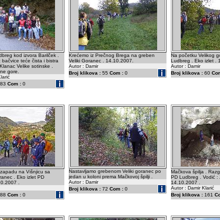
breg kod izvora Barilček .
Krećemo iz Prečnog Brega na greben
Na početku Velikog g
 bačvice teće čista i bistra
Veliki Goranec . 14.10.2007.
Ludbreg . Eko izlet .
Klanac Velike sotinske .
Autor : Damir
Autor : Damir
vne gore.
Broj klikova :
55
Com :
0
Broj klikova :
60
Com
larić
83
Com :
0
Nastavljamo grebenom Veliki goranec po
zapadu na Višnjicu sa
Mačkova špilja . Razg
jedan u koloni prema Mačkovoj špilji .
anec . Eko izlet PD
PD Ludbreg . Vodić : 
Autor : Damir
10.2007 .
14.10.2007 .
Autor : Damir Klarić
Broj klikova :
72
Com :
0
88
Com :
0
Broj klikova :
161
C