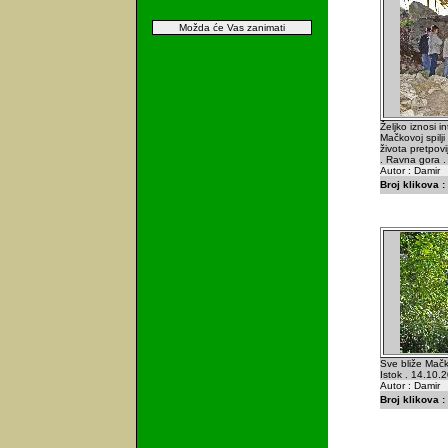
Možda će Vas zanimati
Željko iznosi i
Mačkovoj spilj
života pretpovi
. Ravna gora .
Autor : Damir
Broj klikova :
Sve bliže Mačk
Istok . 14.10.
Autor : Damir
Broj klikova :