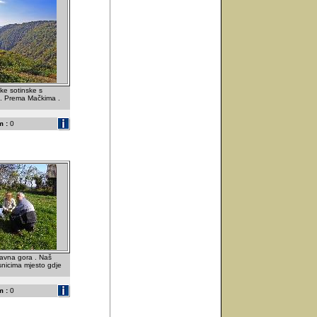
ke sotinske s
 . Prema Mačkima .
 :
0
avna gora . Naš
snicima mjesto gdje
 :
0