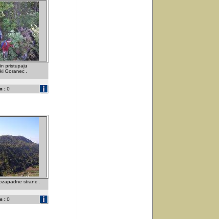
in pristupaju
iki Goranec .
 :
0
ozapadne strane .
 :
0