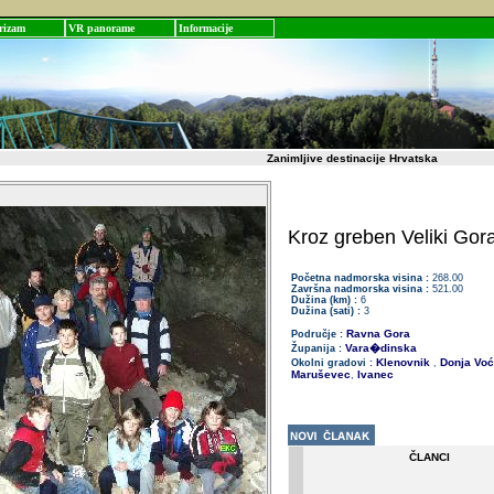
rizam
VR panorame
Informacije
Zanimljive destinacije Hrvatska
Kroz greben Veliki Gor
Početna nadmorska visina :
268.00
Završna nadmorska visina :
521.00
Dužina (km) :
6
Dužina (sati) :
3
Ravna Gora
Područje :
Vara�dinska
Županija :
Klenovnik
Donja Voć
Okolni gradovi :
,
Maruševec
Ivanec
,
ČLANCI