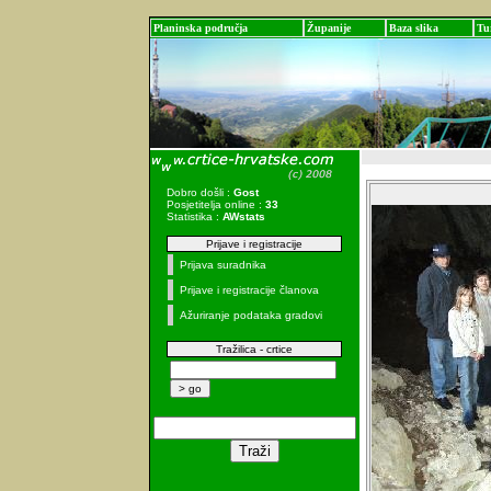
Planinska područja
Županije
Baza slika
Tu
Dobro došli :
Gost
Posjetitelja online :
33
Statistika :
AWstats
Prijave i registracije
Prijava suradnika
Prijave i registracije članova
Ažuriranje podataka gradovi
Tražilica - crtice