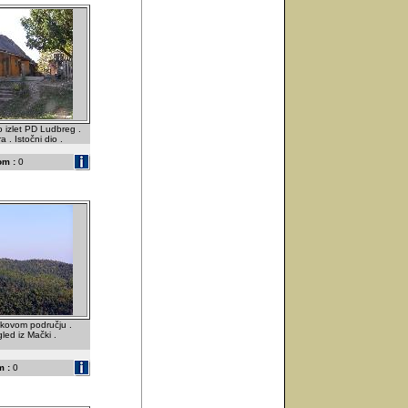
 izlet PD Ludbreg .
 . Istočni dio .
om :
0
kovom području .
led iz Mački .
 :
0