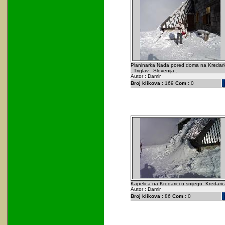
Planinarka Nada pored doma na Kredari
. Triglav . Slovenija .
Autor : Damir
Broj klikova :
169
Com :
0
Kapelica na Kredarici u snijegu. Kredaric
Autor : Damir
Broj klikova :
86
Com :
0