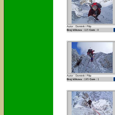
Autor : Dominik i Filip
Broj klikova :
115
Com :
0
Autor : Dominik i Filip
Broj klikova :
195
Com :
1