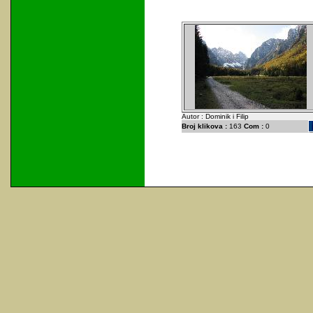
Autor : Dominik i Filip
Broj klikova :
163
Com :
0