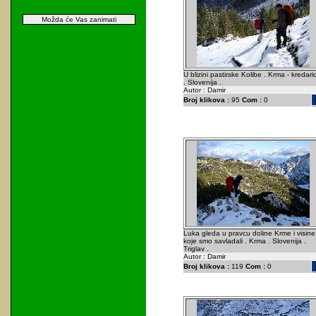
Možda će Vas zanimati
U blizini pastirske Kolibe . Krma - kredari
. Slovenija .
Autor : Damir
Broj klikova :
95
Com :
0
Luka gleda u pravcu doline Krme i visine
koje smo savladali . Krma . Slovenija .
Triglav .
Autor : Damir
Broj klikova :
119
Com :
0