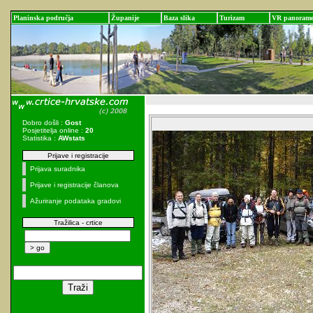
Planinska područja
Županije
Baza slika
Turizam
VR panoram
Dobro došli :
Gost
Posjetitelja online :
20
Statistika :
AWstats
Prijave i registracije
Prijava suradnika
Prijave i registracije članova
Ažuriranje podataka gradovi
Tražilica - crtice