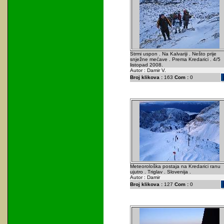
Strmi uspon . Na Kalvariji . Nešto prije
snježne mećave . Prema Kredarici . 4/5
listopad 2008.
Autor : Damir V.
Broj klikova :
163
Com :
0
Meteorološka postaja na Kredarici ranu
ujutro . Triglav . Slovenija .
Autor : Damir
Broj klikova :
127
Com :
0