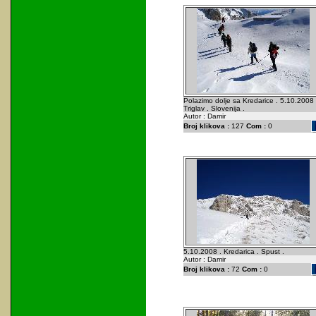
Polazimo dolje sa Kredarice . 5.10.2008 
Triglav . Slovenija .
Autor : Damir
Broj klikova :
127
Com :
0
5.10.2008 . Kredarica . Spust .
Autor : Damir
Broj klikova :
72
Com :
0