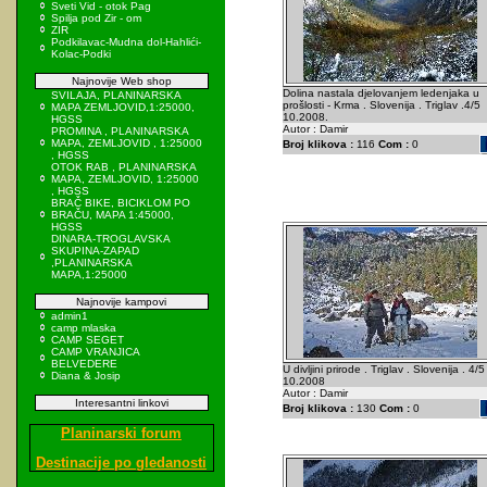
Sveti Vid - otok Pag
Spilja pod Zir - om
ZIR
Podkilavac-Mudna dol-Hahlići-
Kolac-Podki
Najnovije Web shop
Dolina nastala djelovanjem ledenjaka u
SVILAJA, PLANINARSKA
prošlosti - Krma . Slovenija . Triglav .4/5
MAPA ZEMLJOVID,1:25000,
10.2008.
HGSS
Autor : Damir
PROMINA , PLANINARSKA
MAPA, ZEMLJOVID , 1:25000
Broj klikova :
116
Com :
0
, HGSS
OTOK RAB , PLANINARSKA
MAPA, ZEMLJOVID, 1:25000
, HGSS
BRAČ BIKE, BICIKLOM PO
BRAČU, MAPA 1:45000,
HGSS
DINARA-TROGLAVSKA
SKUPINA-ZAPAD
,PLANINARSKA
MAPA,1:25000
Najnovije kampovi
admin1
camp mlaska
CAMP SEGET
CAMP VRANJICA
BELVEDERE
U divljini prirode . Triglav . Slovenija . 4/5
Diana & Josip
10.2008
Autor : Damir
Interesantni linkovi
Broj klikova :
130
Com :
0
Planinarski forum
Destinacije po gledanosti