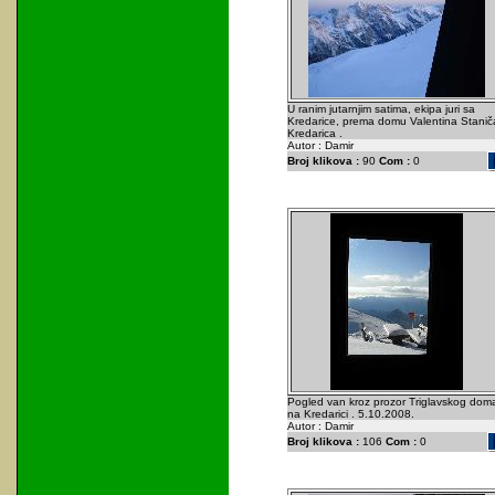
U ranim jutarnjim satima, ekipa juri sa
Kredarice, prema domu Valentina Staniča
Kredarica .
Autor : Damir
Broj klikova :
90
Com :
0
Pogled van kroz prozor Triglavskog dom
na Kredarici . 5.10.2008.
Autor : Damir
Broj klikova :
106
Com :
0