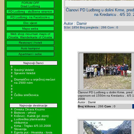
FORUM OFF
Grad Ludbreg
Članovi PD Ludbreg u dolini Krme, pr
PD Ludbreg - službene stranice
na Kredaricu . 4/5 10.
PD Ludbreg- na Facebook-u
Eko vijesti
Autor : Damir
Sl.br: 1854 Broj pregleda : 266 Com : 0
Mapa weba
Web shop mountain maps of
Croatia, Wanderkarte of Croatia
Restorani i hoteli
Auto kampovi
Apartmani i sobe
Najnoviji članci
Srednji Velebit
Sjeverni Velebit
Dramatično u snježnoj mećavi
na 2500 ndm
Članovi PD Ludbreg u dolini Krme, pred
Češka smrčkovica
usponom od 1550m na Kredaricu . 4/5 1
2008
Autor : Damir
Najnovije destinacije
Broj klikova :
266
Com :
0
Omiska Dinara Kruzno
Biokovo - vrhovi
Križevci - Kalnik (pl. dom)
Ludbreška planinarska
obilaznica
Krma - Triglav 4/5.10.2008
Slovenija
Egeria put - Hrvatska - Iovia