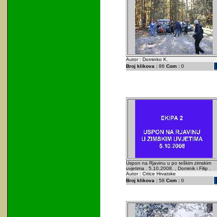
Autor : Dominko K.
Broj klikova :
86
Com :
0
Uspon na Rjavinu u po teškim zimskim
uvjetima . 5.10.2008. , Dominik i Filip .
Autor : Crtice Hrvatske
Broj klikova :
58
Com :
0