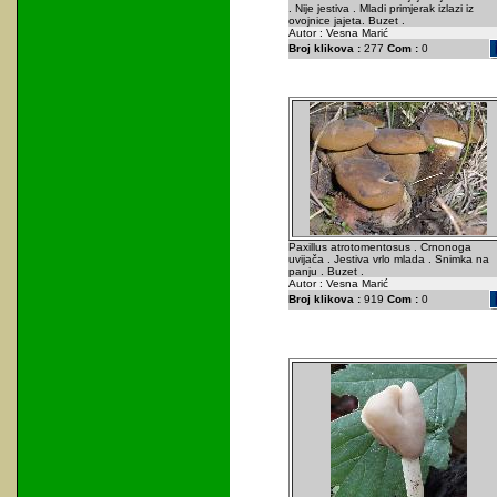
. Nije jestiva . Mladi primjerak izlazi iz
ovojnice jajeta. Buzet .
Autor : Vesna Marić
Broj klikova :
277
Com :
0
Paxillus atrotomentosus . Crnonoga
uvijača . Jestiva vrlo mlada . Snimka na
panju . Buzet .
Autor : Vesna Marić
Broj klikova :
919
Com :
0