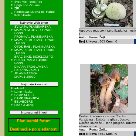
Sveti Vid - otok Pag
Spilja pod Zir - om
ZIR
Podkilavac-Mudna dol-Hahlići-
Kolac-Podki
Najnovije Web shop
SVILAJA, PLANINARSKA
MAPA ZEMLJOVID,1:25000,
Agrocybe praecox ( rana livadarka - jesti
HGSS
)
PROMINA , PLANINARSKA
Autor : Remar Željko
MAPA, ZEMLJOVID , 1:25000
Broj klikova :
903
Com :
0
, HGSS
OTOK RAB , PLANINARSKA
MAPA, ZEMLJOVID, 1:25000
, HGSS
BRAČ BIKE, BICIKLOM PO
BRAČU, MAPA 1:45000,
HGSS
DINARA-TROGLAVSKA
SKUPINA-ZAPAD
,PLANINARSKA
MAPA,1:25000
Najnovije kampovi
admin1
camp mlaska
CAMP SEGET
CAMP VRANJICA
BELVEDERE
Diana & Josip
Interesantni linkovi
Češka Smrčkovica - šuma Čret kod
Varaždina . Zaštićena gljiva . Jestiva .
Planinarski forum
Odlične kakvoče . Rano proljeće. Bukove
vrbove šume .
Destinacije po gledanosti
Autor : Remar Željko
Broj klikova :
651
Com :
0