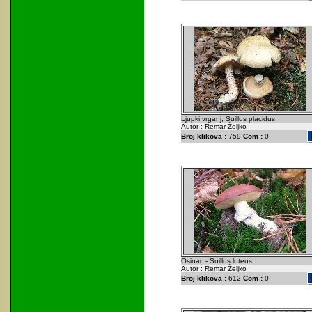
Ljupki vrganj, Suillus placidus
Autor : Remar Željko
Broj klikova :
759
Com :
0
Osinac - Suillus luteus
Autor : Remar Željko
Broj klikova :
612
Com :
0