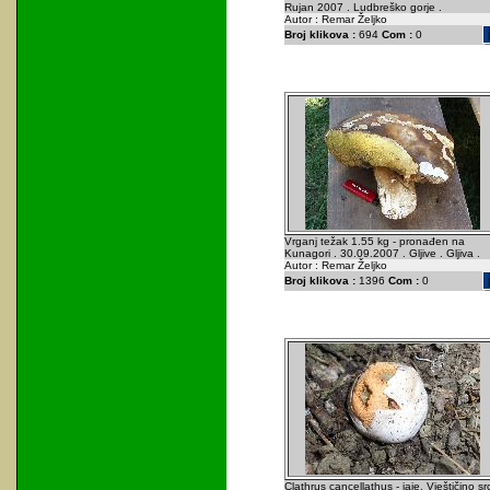
Rujan 2007 . Ludbreško gorje .
Autor : Remar Željko
Broj klikova :
694
Com :
0
Vrganj težak 1.55 kg - pronađen na
Kunagori . 30.09.2007 . Gljive . Gljiva .
Autor : Remar Željko
Broj klikova :
1396
Com :
0
Clathrus cancellathus - jaje. Vještičino sr