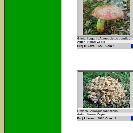
Grimizni vrganj . Aureoboletus gentilis .
Autor : Remar Željko
Broj klikova :
1229
Com :
0
Grmaca . Armillaria tabescens .
Autor : Remar Željko
Broj klikova :
2660
Com :
1