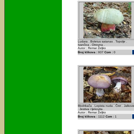
Ludara . Boletus satanas . Topolje .
Ivančica . Otrovna .
Autor : Remar Željko
Broj klikova :
937
Com :
0
Modrikača . Lepista nuda . Čret . Jalkov
. Jestiva i ljekovita .
Autor : Remar Željko
Broj klikova :
1112
Com :
1