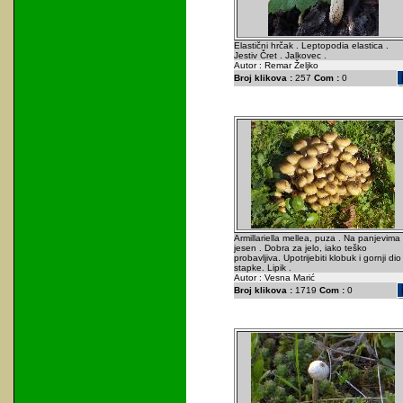
Elastični hrčak . Leptopodia elastica .
Jestiv Čret . Jalkovec .
Autor : Remar Željko
Broj klikova :
257
Com :
0
Armillariella mellea, puza . Na panjevima
jesen . Dobra za jelo, iako teško
probavljiva. Upotrijebiti klobuk i gornji dio
stapke. Lipik .
Autor : Vesna Marić
Broj klikova :
1719
Com :
0