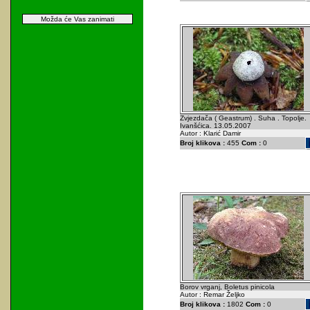
Možda će Vas zanimati
Zvjezdača ( Geastrum) . Suha . Topolje.
Ivanšćica. 13.05.2007
Autor : Klarić Damir
Broj klikova :
455
Com :
0
Borov vrganj, Boletus pinicola
Autor : Remar Željko
Broj klikova :
1802
Com :
0