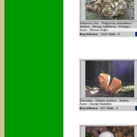
Jelenovo uho . Polyporus umbellatus .
Jestiva . Strogo zaštićena . Pokojec.
Autor : Remar Željko
Broj klikova :
1542
Com :
0
Žutouska . Otidea onotica . Jestiva .
Autor : Danijel Balaško
Broj klikova :
437
Com :
2