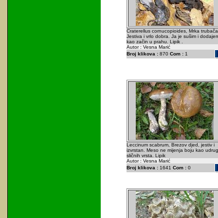
Craterellus cornucopioides, Mrka trubača
Jestiva i vrlo dobra. Ja je sušim i dodaje
kao začin u prahu. Lipik .
Autor : Vesna Marić
Broj klikova :
870
Com :
1
Leccinum scabrum, Brezov djed, jestiv i
izvrstan. Meso ne mijenja boju kao udrug
sličnih vrsta. Lipik
Autor : Vesna Marić
Broj klikova :
1641
Com :
0