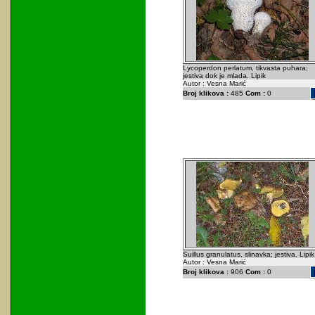
Lycoperdon perlatum, tikvasta puhara;
jestiva dok je mlada. Lipik
Autor : Vesna Marić
Broj klikova :
485
Com :
0
Suillus granulatus, slinavka; jestiva. Lipik
Autor : Vesna Marić
Broj klikova :
906
Com :
0