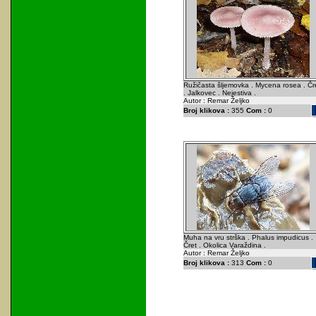
Ružičasta šljemovka . Mycena rosea . Čr
. Jalkovec . Nejestiva .
Autor : Remar Željko
Broj klikova :
355
Com :
0
Muha na vru strška . Phalus impudicus .
Čret . Okolica Varaždina .
Autor : Remar Željko
Broj klikova :
313
Com :
0