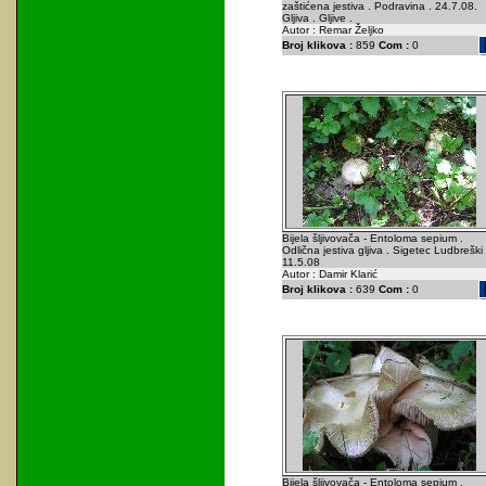
zaštićena jestiva . Podravina . 24.7.08.
Gljiva . Gljive .
Autor : Remar Željko
Broj klikova :
859
Com :
0
Bijela šljivovača - Entoloma sepium .
Odlična jestiva gljiva . Sigetec Ludbreški 
11.5.08
Autor : Damir Klarić
Broj klikova :
639
Com :
0
Bijela šljivovača - Entoloma sepium .