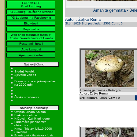
FORUM OFF
Grad Ludbreg
Amanita gemmata - Bel
PD Ludbreg - službene stranice
PD Ludbreg- na Facebook-u
Autor : Željko Remar
Eko vijesti
Sl.br: 1029 Broj pregleda : 2501 Com : 0
Mapa weba
Web shop mountain maps of
Croatia, Wanderkarte of Croatia
Restorani i hoteli
Auto kampovi
Apartmani i sobe
Najnoviji članci
Srednji Velebit
Sjeverni Velebit
Dramatično u snježnoj mećavi
na 2500 ndm
Amanita gemmata - Belecgrad
Autor : Željko Remar
Češka smrčkovica
Broj klikova :
2501
Com :
0
Najnovije destinacije
Omiska Dinara Kruzno
Biokovo - vrhovi
Križevci - Kalnik (pl. dom)
Ludbreška planinarska
obilaznica
Krma - Triglav 4/5.10.2008
Slovenija
Egeria put - Hrvatska - Iovia