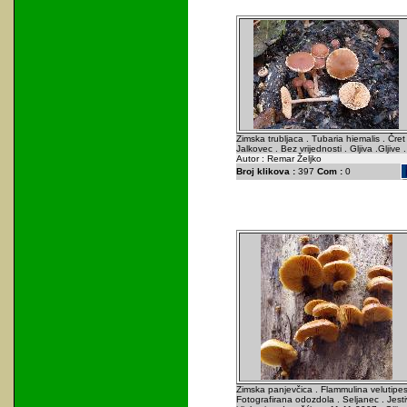
Zimska trubljaca . Tubaria hiemalis . Čret 
Jalkovec . Bez vrijednosti . Gljiva .Gljive .
Autor : Remar Željko
Broj klikova :
397
Com :
0
Zimska panjevčica . Flammulina velutipes
Fotografirana odozdola . Seljanec . Jest