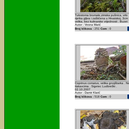
Tulostoma brumale,zimska pušnica, vrlo
rijetka gljiva i zaštićena u Hrvatskoj, 3cm
velika, bez kulinarske vrijednosti . Buzet
Autor : Vesna Marić
Broj klikova :
251
Com :
0
Coprinus comatus, velika gnojištarka . N
tlakavcima . Sigetec Ludbreški .
02.10.2007
Autor : Damir Klarić
Broj klikova :
518
Com :
0