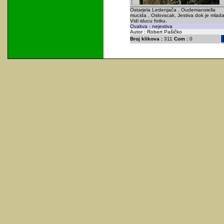
Ostarjela Ledenjača , Oudemansiella
mucida , Oslovscak, Jestiva dok je mlada
Vidi iducu fotku.
Ovakva - nejestiva
Autor : Robert Pašičko
Broj klikova :
311
Com :
0