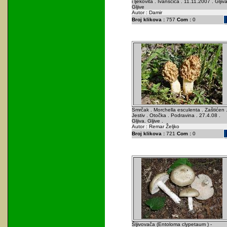
i ljekovita . Ivanšćica . 11.11.2007 . Gljiva
Gljive
Autor : Damir
Broj klikova :
757
Com :
0
Smrčak . Morchella esculenta . Zaštićen 
Jestiv . Otočka . Podravina . 27.4.08 .
Gljiva. Gljive .
Autor : Remar Željko
Broj klikova :
721
Com :
0
Šljivovača (Entoloma clypetaum ) -