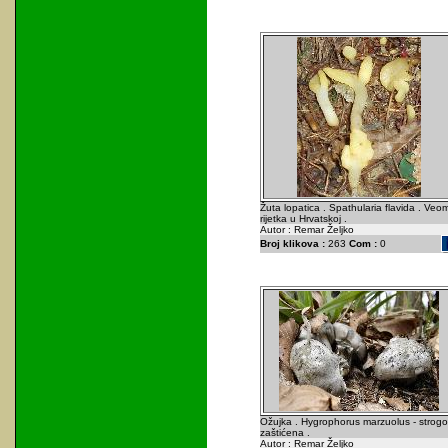
Žuta lopatica . Spathularia flavida . Veo
rijetka u Hrvatskoj .
Autor : Remar Željko
Broj klikova :
263
Com :
0
Ožujka . Hygrophorus marzuolus - strogo
zaštićena .
Autor : Remar Željko