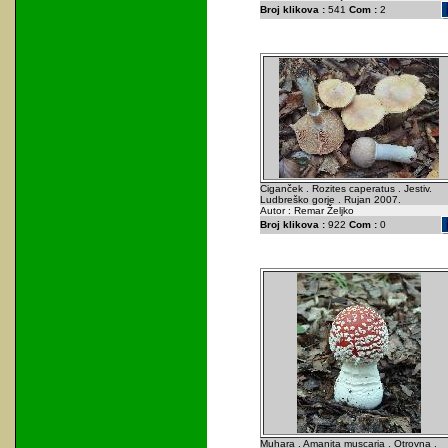
Broj klikova :
541
Com :
2
Ciganček . Rozites caperatus . Jestiv.
Ludbreško gorje . Rujan 2007.
Autor : Remar Željko
Broj klikova :
922
Com :
0
Muhara . Amanita muscaria . Otrovna .