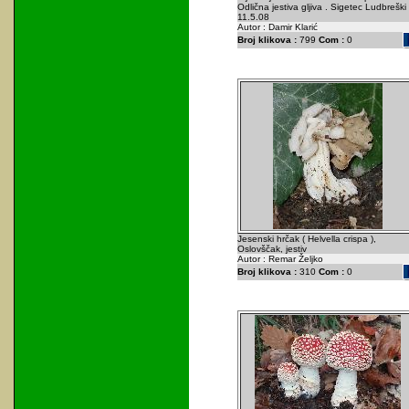
Odlična jestiva gljiva . Sigetec Ludbreški 
11.5.08
Autor : Damir Klarić
Broj klikova :
799
Com :
0
Jesenski hrčak ( Helvella crispa ),
Oslovščak, jestiv
Autor : Remar Željko
Broj klikova :
310
Com :
0