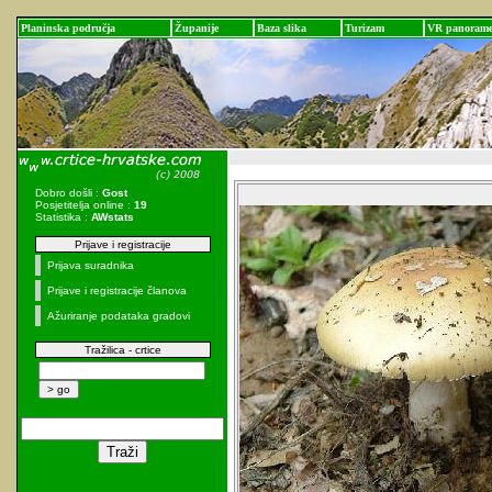
Planinska područja
Županije
Baza slika
Turizam
VR panoram
Dobro došli :
Gost
Posjetitelja online :
19
Statistika :
AWstats
Prijave i registracije
Prijava suradnika
Prijave i registracije članova
Ažuriranje podataka gradovi
Tražilica - crtice