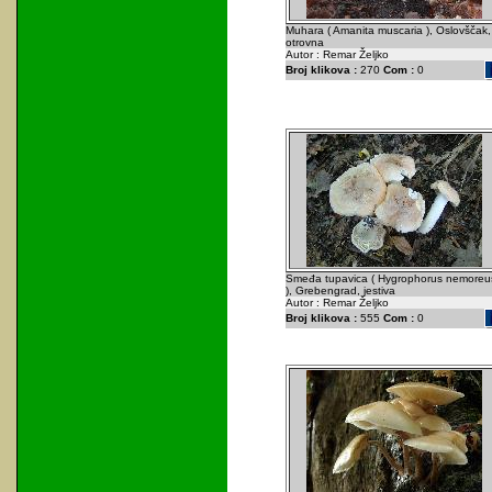
Muhara ( Amanita muscaria ), Oslovščak,
otrovna
Autor : Remar Željko
Broj klikova :
270
Com :
0
Smeđa tupavica ( Hygrophorus nemoreu
), Grebengrad, jestiva
Autor : Remar Željko
Broj klikova :
555
Com :
0