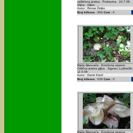
zaštićena jestiva . Podravina . 24.7.08.
Gljiva . Gljive .
Autor : Remar Željko
Broj klikova :
859
Com :
0
Bijela šljivovača - Entoloma sepium .
Odlična jestiva gljiva . Sigetec Ludbreški 
11.5.08
Autor : Damir Klarić
Broj klikova :
639
Com :
0
Bijela šljivovača - Entoloma sepium .