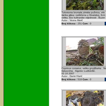
Tulostoma brumale,zimska pušnica, vrlo
rijetka gljiva i zaštićena u Hrvatskoj, 3cm
velika, bez kulinarske vrijednosti . Buzet
Autor : Vesna Marić
Broj klikova :
251
Com :
0
Coprinus comatus, velika gnojištarka . N
tlakavcima . Sigetec Ludbreški .
02.10.2007
Autor : Damir Klarić
Broj klikova :
518
Com :
0