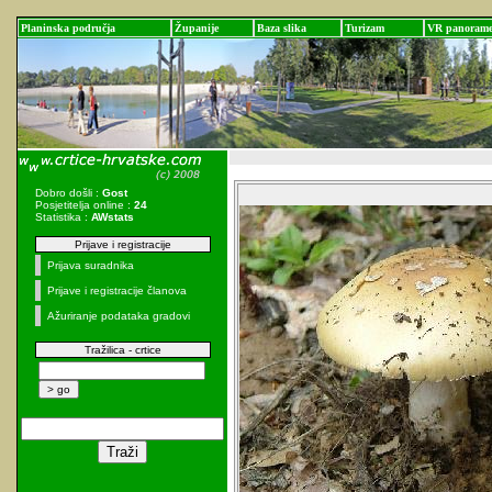
Planinska područja
Županije
Baza slika
Turizam
VR panoram
Dobro došli :
Gost
Posjetitelja online :
24
Statistika :
AWstats
Prijave i registracije
Prijava suradnika
Prijave i registracije članova
Ažuriranje podataka gradovi
Tražilica - crtice