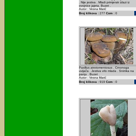
. Nije jestiva . Mladi primjerak izlazi iz
ovojnice jajeta. Buzet .
Autor : Vesna Marić
Broj klikova :
277
Com :
0
Paxillus atrotomentosus . Crnonoga
uvijača . Jestiva vrlo mlada . Snimka na
panju . Buzet .
Autor : Vesna Marić
Broj klikova :
919
Com :
0