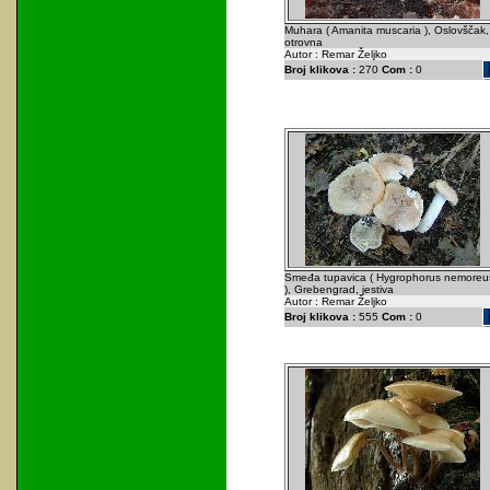
Muhara ( Amanita muscaria ), Oslovščak,
otrovna
Autor : Remar Željko
Broj klikova :
270
Com :
0
Smeđa tupavica ( Hygrophorus nemoreu
), Grebengrad, jestiva
Autor : Remar Željko
Broj klikova :
555
Com :
0