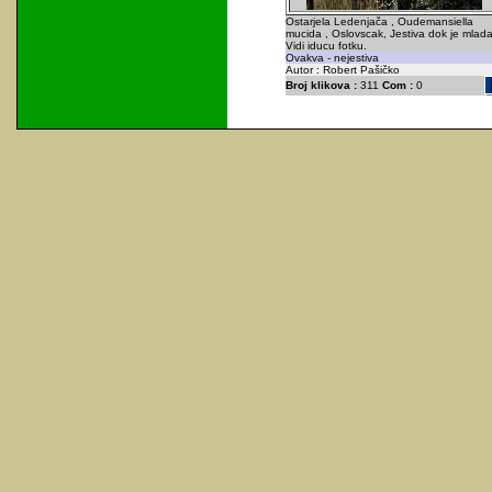
Ostarjela Ledenjača , Oudemansiella
mucida , Oslovscak, Jestiva dok je mlada
Vidi iducu fotku.
Ovakva - nejestiva
Autor : Robert Pašičko
Broj klikova :
311
Com :
0