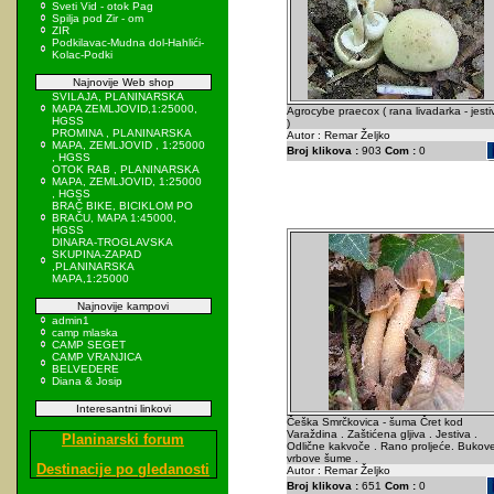
Sveti Vid - otok Pag
Spilja pod Zir - om
ZIR
Podkilavac-Mudna dol-Hahlići-
Kolac-Podki
Najnovije Web shop
SVILAJA, PLANINARSKA
MAPA ZEMLJOVID,1:25000,
Agrocybe praecox ( rana livadarka - jesti
HGSS
)
PROMINA , PLANINARSKA
Autor : Remar Željko
MAPA, ZEMLJOVID , 1:25000
Broj klikova :
903
Com :
0
, HGSS
OTOK RAB , PLANINARSKA
MAPA, ZEMLJOVID, 1:25000
, HGSS
BRAČ BIKE, BICIKLOM PO
BRAČU, MAPA 1:45000,
HGSS
DINARA-TROGLAVSKA
SKUPINA-ZAPAD
,PLANINARSKA
MAPA,1:25000
Najnovije kampovi
admin1
camp mlaska
CAMP SEGET
CAMP VRANJICA
BELVEDERE
Diana & Josip
Interesantni linkovi
Češka Smrčkovica - šuma Čret kod
Varaždina . Zaštićena gljiva . Jestiva .
Planinarski forum
Odlične kakvoče . Rano proljeće. Bukove
vrbove šume .
Destinacije po gledanosti
Autor : Remar Željko
Broj klikova :
651
Com :
0