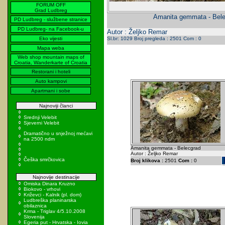
FORUM OFF
Grad Ludbreg
Amanita gemmata - Bel
PD Ludbreg - službene stranice
PD Ludbreg- na Facebook-u
Autor : Željko Remar
Eko vijesti
Sl.br: 1029 Broj pregleda : 2501 Com : 0
Mapa weba
Web shop mountain maps of
Croatia, Wanderkarte of Croatia
Restorani i hoteli
Auto kampovi
Apartmani i sobe
Najnoviji članci
Srednji Velebit
Sjeverni Velebit
Dramatično u snježnoj mećavi
na 2500 ndm
Amanita gemmata - Belecgrad
Autor : Željko Remar
Češka smrčkovica
Broj klikova :
2501
Com :
0
Najnovije destinacije
Omiska Dinara Kruzno
Biokovo - vrhovi
Križevci - Kalnik (pl. dom)
Ludbreška planinarska
obilaznica
Krma - Triglav 4/5.10.2008
Slovenija
Egeria put - Hrvatska - Iovia