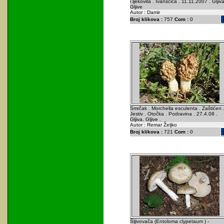
i ljekovita . Ivanšćica . 11.11.2007 . Gljiva
Gljive
Autor : Damir
Broj klikova :
757
Com :
0
Smrčak . Morchella esculenta . Zaštićen 
Jestiv . Otočka . Podravina . 27.4.08 .
Gljiva. Gljive .
Autor : Remar Željko
Broj klikova :
721
Com :
0
Šljivovača (Entoloma clypetaum ) -