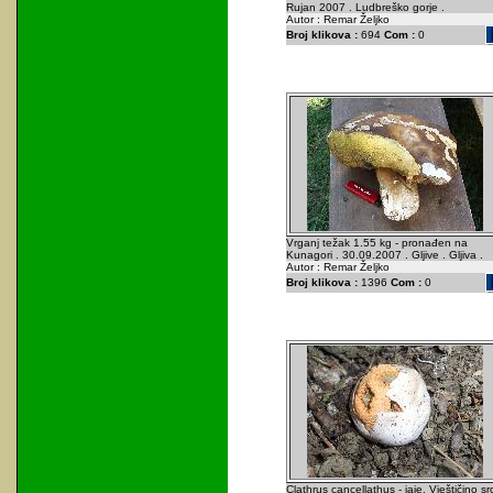
Rujan 2007 . Ludbreško gorje .
Autor : Remar Željko
Broj klikova :
694
Com :
0
Vrganj težak 1.55 kg - pronađen na
Kunagori . 30.09.2007 . Gljive . Gljiva .
Autor : Remar Željko
Broj klikova :
1396
Com :
0
Clathrus cancellathus - jaje. Vještičino sr