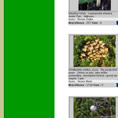
Elastični hrčak . Leptopodia elastica .
Jestiv Čret . Jalkovec .
Autor : Remar Željko
Broj klikova :
257
Com :
0
Armillariella mellea, puza . Na panjevima
jesen . Dobra za jelo, iako teško
probavljiva. Upotrijebiti klobuk i gornji dio
stapke. Lipik .
Autor : Vesna Marić
Broj klikova :
1719
Com :
0