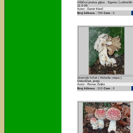
Odlična jestiva gljiva . Sigetec Ludbreški 
11.5.08
Autor : Damir Klarić
Broj klikova :
799
Com :
0
Jesenski hrčak ( Helvella crispa ),
Oslovščak, jestiv
Autor : Remar Željko
Broj klikova :
310
Com :
0