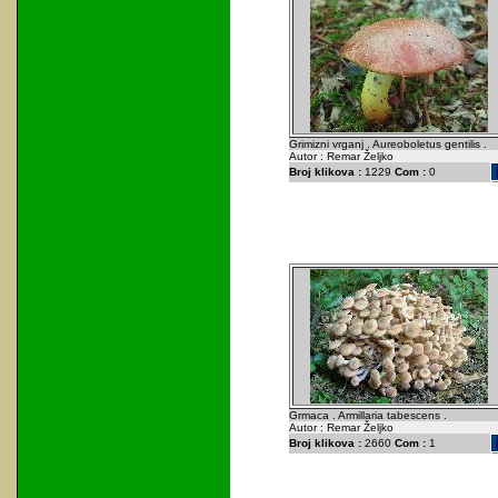
Grimizni vrganj . Aureoboletus gentilis .
Autor : Remar Željko
Broj klikova :
1229
Com :
0
Grmaca . Armillaria tabescens .
Autor : Remar Željko
Broj klikova :
2660
Com :
1