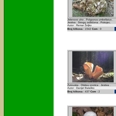
Jelenovo uho . Polyporus umbellatus .
Jestiva . Strogo zaštićena . Pokojec.
Autor : Remar Željko
Broj klikova :
1542
Com :
0
Žutouska . Otidea onotica . Jestiva .
Autor : Danijel Balaško
Broj klikova :
437
Com :
2