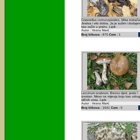
Craterellus cornucopioides, Mrka trubača
Jestiva i vrlo dobra. Ja je sušim i dodaje
kao začin u prahu. Lipik .
Autor : Vesna Marić
Broj klikova :
870
Com :
1
Leccinum scabrum, Brezov djed, jestiv i
izvrstan. Meso ne mijenja boju kao udrug
sličnih vrsta. Lipik
Autor : Vesna Marić
Broj klikova :
1641
Com :
0