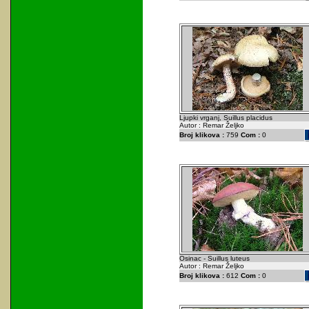
Ljupki vrganj, Suillus placidus
Autor : Remar Željko
Broj klikova :
759
Com :
0
Osinac - Suillus luteus
Autor : Remar Željko
Broj klikova :
612
Com :
0