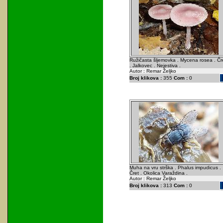
Ružičasta šljemovka . Mycena rosea . Čr
. Jalkovec . Nejestiva .
Autor : Remar Željko
Broj klikova :
355
Com :
0
Muha na vru strška . Phalus impudicus .
Čret . Okolica Varaždina .
Autor : Remar Željko
Broj klikova :
313
Com :
0