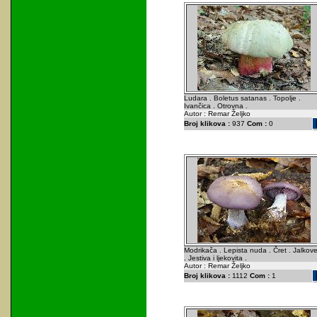
Ludara . Boletus satanas . Topolje .
Ivančica . Otrovna .
Autor : Remar Željko
Broj klikova :
937
Com :
0
Modrikača . Lepista nuda . Čret . Jalkov
. Jestiva i ljekovita .
Autor : Remar Željko
Broj klikova :
1112
Com :
1