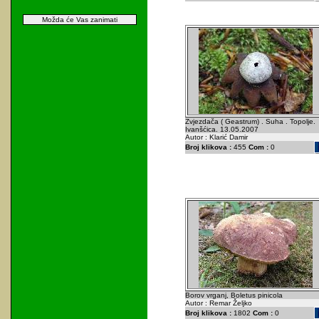
Možda će Vas zanimati
Zvjezdača ( Geastrum) . Suha . Topolje.
Ivanšćica. 13.05.2007
Autor : Klarić Damir
Broj klikova :
455
Com :
0
Borov vrganj, Boletus pinicola
Autor : Remar Željko
Broj klikova :
1802
Com :
0