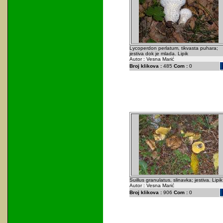
Lycoperdon perlatum, tikvasta puhara;
jestiva dok je mlada. Lipik
Autor : Vesna Marić
Broj klikova :
485
Com :
0
Suillus granulatus, slinavka; jestiva. Lipik
Autor : Vesna Marić
Broj klikova :
906
Com :
0