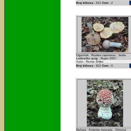
Broj klikova :
541
Com :
2
Ciganček . Rozites caperatus . Jestiv.
Ludbreško gorje . Rujan 2007.
Autor : Remar Željko
Broj klikova :
922
Com :
0
Muhara . Amanita muscaria . Otrovna .