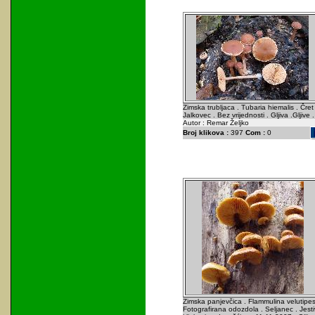
Zimska trubljaca . Tubaria hiemalis . Čret 
Jalkovec . Bez vrijednosti . Gljiva .Gljive .
Autor : Remar Željko
Broj klikova :
397
Com :
0
Zimska panjevčica . Flammulina velutipes
Fotografirana odozdola . Seljanec . Jest