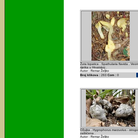
Žuta lopatica . Spathularia flavida . Veo
rijetka u Hrvatskoj .
Autor : Remar Željko
Broj klikova :
263
Com :
0
Ožujka . Hygrophorus marzuolus - strogo
zaštićena .
Autor : Remar Željko