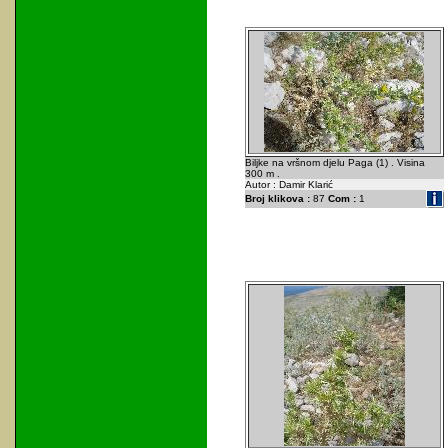
Biljke na vršnom djelu Paga (1) . Visina
300 m .
Autor : Damir Klarić
Broj klikova :
87
Com :
1