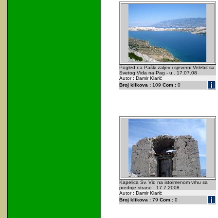
Pogled na Paški zaljev i sjeverni Velebit sa
Svetog Vida na Pag - u . 17.07.08
Autor : Damir Klarić
Broj klikova :
109
Com :
0
Kapelica Sv. Vid na istoimenom vrhu sa
prednje strane . 17.7.2008.
Autor : Damir Klarić
Broj klikova :
79
Com :
0