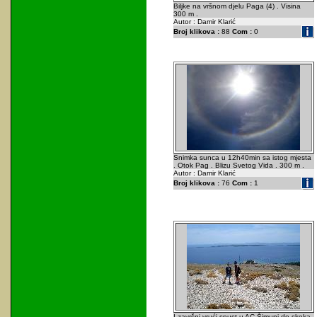
Biljke na vršnom djelu Paga (4) . Visina
300 m .
Autor : Damir Klarić
Broj klikova :
88
Com :
0
Snimka sunca u 12h40min sa istog mjesta
. Otok Pag . Blizu Svetog Vida . 300 m .
Autor : Damir Klarić
Broj klikova :
76
Com :
1
I završni vrući spust u AC Šimuni do skoka