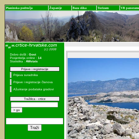
Planinska područja
Županije
Baza slika
Turizam
VR panoram
Dobro došli :
Gost
Posjetitelja online :
14
Statistika :
AWstats
Prijave i registracije
Prijava suradnika
Prijave i registracije članova
Ažuriranje podataka gradovi
Tražilica - crtice