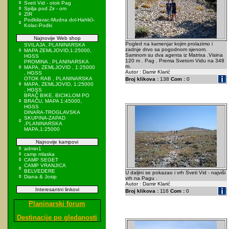
Sveti Vid - otok Pag
Spilja pod Zir - om
ZIR
Podkilavac-Mudna dol-Hahlići-
Kolac-Podki
Najnovije Web shop
Pogled na kamenjar kojim prolazimo i
SVILAJA, PLANINARSKA
zadnje drvo sa pogodnom sjenom.
MAPA ZEMLJOVID,1:25000,
Samnom su dva agenta iz Matrixa .Visina
HGSS
120 m . Pag . Prema Svetom Vidu na 348
PROMINA , PLANINARSKA
m.
MAPA, ZEMLJOVID , 1:25000
Autor : Damir Klarić
, HGSS
OTOK RAB , PLANINARSKA
Broj klikova :
138
Com :
0
MAPA, ZEMLJOVID, 1:25000
, HGSS
BRAČ BIKE, BICIKLOM PO
BRAČU, MAPA 1:45000,
HGSS
DINARA-TROGLAVSKA
SKUPINA-ZAPAD
,PLANINARSKA
MAPA,1:25000
Najnovije kampovi
admin1
camp mlaska
CAMP SEGET
CAMP VRANJICA
BELVEDERE
U daljini se pokazao i vrh Sveti Vid - najviši
Diana & Josip
vrh na Pagu .
Autor : Damir Klarić
Interesantni linkovi
Broj klikova :
116
Com :
0
Planinarski forum
Destinacije po gledanosti