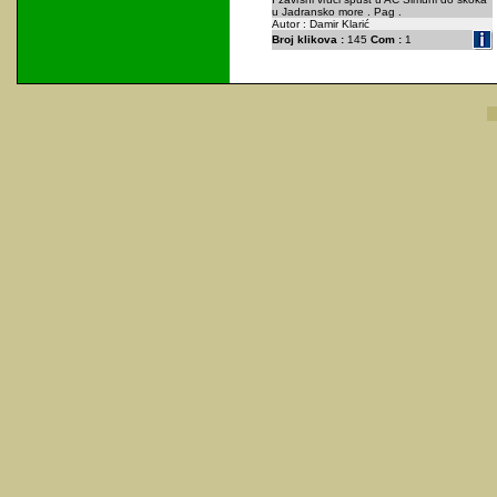
u Jadransko more . Pag .
Autor : Damir Klarić
Broj klikova :
145
Com :
1