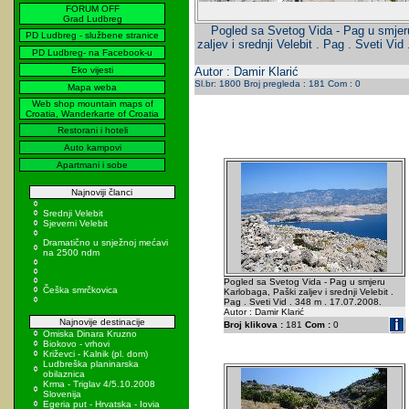
FORUM OFF
Grad Ludbreg
Pogled sa Svetog Vida - Pag u smjer
PD Ludbreg - službene stranice
zaljev i srednji Velebit . Pag . Sveti Vi
PD Ludbreg- na Facebook-u
Eko vijesti
Autor : Damir Klarić
Sl.br: 1800 Broj pregleda : 181 Com : 0
Mapa weba
Web shop mountain maps of
Croatia, Wanderkarte of Croatia
Restorani i hoteli
Auto kampovi
Apartmani i sobe
Najnoviji članci
Srednji Velebit
Sjeverni Velebit
Dramatično u snježnoj mećavi
na 2500 ndm
Pogled sa Svetog Vida - Pag u smjeru
Češka smrčkovica
Karlobaga, Paški zaljev i srednji Velebit .
Pag . Sveti Vid . 348 m . 17.07.2008.
Autor : Damir Klarić
Najnovije destinacije
Broj klikova :
181
Com :
0
Omiska Dinara Kruzno
Biokovo - vrhovi
Križevci - Kalnik (pl. dom)
Ludbreška planinarska
obilaznica
Krma - Triglav 4/5.10.2008
Slovenija
Egeria put - Hrvatska - Iovia