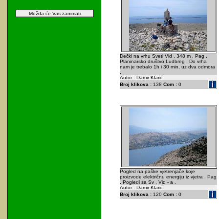
Možda će Vas zanimati
Dečki na vrhu Sveti Vid . 348 m . Pag .
Planinarsko društvo Ludbreg . Do vrha
nam je trebalo 1h i 30 min, uz dva odmora
.
Autor : Damir Klarić
Broj klikova :
138
Com :
0
Pogled na paške vjetrenjače koje
proizvode električnu energiju iz vjetra . Pag
. Pogledi sa Sv . Vid - a .
Autor : Damir Klarić
Broj klikova :
120
Com :
0