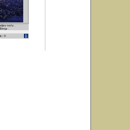
zaljev noću .
irnja .
 :
0