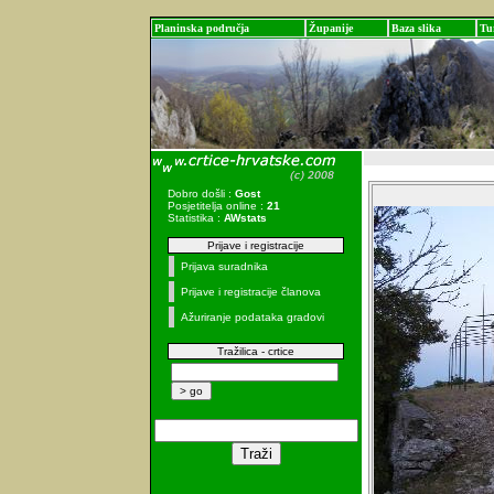
Planinska područja
Županije
Baza slika
Tu
Dobro došli :
Gost
Posjetitelja online :
21
Statistika :
AWstats
Prijave i registracije
Prijava suradnika
Prijave i registracije članova
Ažuriranje podataka gradovi
Tražilica - crtice