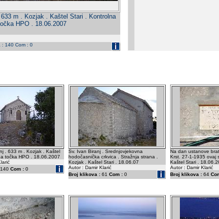
. 633 m . Kozjak . Kaštel Stari . Kontrolna
točka HPO . 18.06.2007
a : 140 Com : 0
nj . 633 m . Kozjak . Kaštel
Sv. Ivan Biranj . Srednjovjekovna
Na dan ustanove brat
lna točka HPO . 18.06.2007
hodočasnička crkvica . Stražnja strana .
Krst. 27-1-1935 ovaj 
larić
Kozjak . Kaštel Stari . 18.06.07
Kaštel Stari . 18.06.
Autor : Damir Klarić
Autor : Damir Klarić
140
Com :
0
Broj klikova :
61
Com :
0
Broj klikova :
64
Com