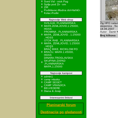
Sveti Vid - otok Pag
Spilja pod Zir - om
ZIR
Podkilavac-Mudna dol-Hahlići-
Kolac-Podki
Najnovije Web shop
SVILAJA, PLANINARSKA
Žig HPO nalazi
MAPA ZEMLJOVID,1:25000,
stepenica . Sv.
HGSS
18.06.2007
PROMINA , PLANINARSKA
Autor : Damir K
MAPA, ZEMLJOVID , 1:25000
Broj klikova :
, HGSS
OTOK RAB , PLANINARSKA
MAPA, ZEMLJOVID, 1:25000
, HGSS
BRAČ BIKE, BICIKLOM PO
BRAČU, MAPA 1:45000,
HGSS
DINARA-TROGLAVSKA
SKUPINA-ZAPAD
,PLANINARSKA
MAPA,1:25000
Najnovije kampovi
admin1
camp mlaska
CAMP SEGET
CAMP VRANJICA
BELVEDERE
Diana & Josip
Interesantni linkovi
Planinarski forum
Destinacije po gledanosti