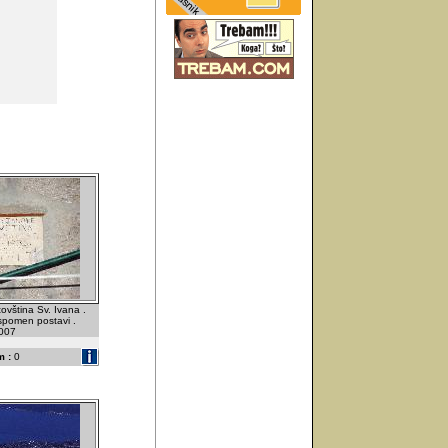
ovština Sv. Ivana .
spomen postavi .
2007
 :
0