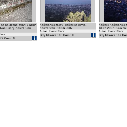
 se na desnoj strani ulaznih
Kaštelanski zaljev i kašteli sa Birnja .
Kašteli i Kaštelanski 
Ivan Biranj. Kaštel Stari .
Kaštel Stari . 18.06.2007
18.06.2007. Slika sa B
Autor : Damir Klarić
Autor : Damir Klarić
larić
Broj klikova :
88
Com :
0
Broj klikova :
87
Com
79
Com :
0