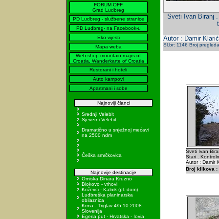
FORUM OFF
Grad Ludbreg
Sveti Ivan Biranj 
PD Ludbreg - službene stranice
PD Ludbreg- na Facebook-u
Eko vijesti
Autor : Damir Klarić
Sl.br: 1146 Broj pregled
Mapa weba
Web shop mountain maps of
Croatia, Wanderkarte of Croatia
Restorani i hoteli
Auto kampovi
Apartmani i sobe
Najnoviji članci
Srednji Velebit
Sjeverni Velebit
Dramatično u snježnoj mećavi
na 2500 ndm
Sveti Ivan Bira
Češka smrčkovica
Stari . Kontro
Autor : Damir K
Broj klikova :
Najnovije destinacije
Omiska Dinara Kruzno
Biokovo - vrhovi
Križevci - Kalnik (pl. dom)
Ludbreška planinarska
obilaznica
Krma - Triglav 4/5.10.2008
Slovenija
Egeria put - Hrvatska - Iovia