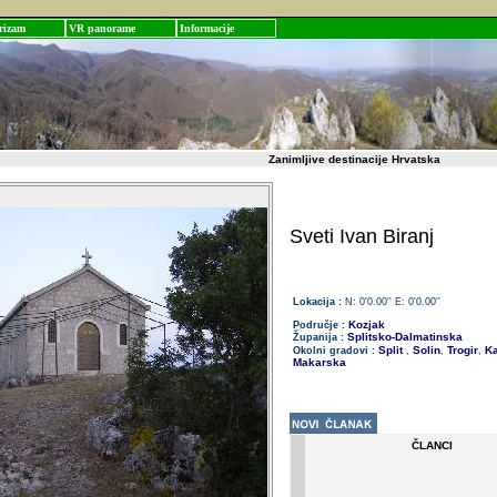
rizam
VR panorame
Informacije
Zanimljive destinacije Hrvatska
Sveti Ivan Biranj
Lokacija :
N: 0'0.00'' E: 0'0.00''
Kozjak
Područje :
Splitsko-Dalmatinska
Županija :
Split
Solin
Trogir
Ka
Okolni gradovi :
,
,
,
Makarska
ČLANCI