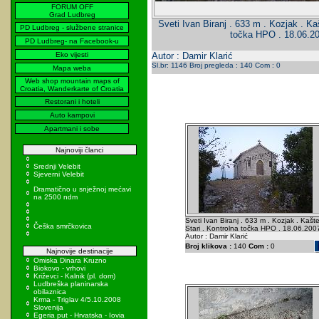
FORUM OFF
Grad Ludbreg
Sveti Ivan Biranj . 633 m . Kozjak . Kaš
PD Ludbreg - službene stranice
točka HPO . 18.06.2
PD Ludbreg- na Facebook-u
Eko vijesti
Autor : Damir Klarić
Sl.br: 1146 Broj pregleda : 140 Com : 0
Mapa weba
Web shop mountain maps of
Croatia, Wanderkarte of Croatia
Restorani i hoteli
Auto kampovi
Apartmani i sobe
Najnoviji članci
Srednji Velebit
Sjeverni Velebit
Dramatično u snježnoj mećavi
na 2500 ndm
Sveti Ivan Biranj . 633 m . Kozjak . Kašte
Češka smrčkovica
Stari . Kontrolna točka HPO . 18.06.200
Autor : Damir Klarić
Broj klikova :
140
Com :
0
Najnovije destinacije
Omiska Dinara Kruzno
Biokovo - vrhovi
Križevci - Kalnik (pl. dom)
Ludbreška planinarska
obilaznica
Krma - Triglav 4/5.10.2008
Slovenija
Egeria put - Hrvatska - Iovia