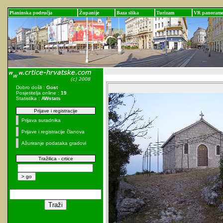
Planinska područja
Županije
Baza slika
Turizam
VR panoram
Dobro došli :
Gost
Posjetitelja online :
19
Statistika :
AWstats
Prijave i registracije
Prijava suradnika
Prijave i registracije članova
Ažuriranje podataka gradovi
Tražilica - crtice