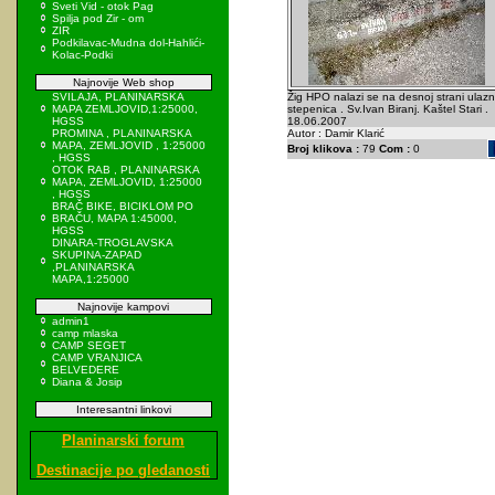
Sveti Vid - otok Pag
Spilja pod Zir - om
ZIR
Podkilavac-Mudna dol-Hahlići-
Kolac-Podki
Najnovije Web shop
SVILAJA, PLANINARSKA
Žig HPO nalazi se na desnoj strani ulazn
MAPA ZEMLJOVID,1:25000,
stepenica . Sv.Ivan Biranj. Kaštel Stari .
HGSS
18.06.2007
PROMINA , PLANINARSKA
Autor : Damir Klarić
MAPA, ZEMLJOVID , 1:25000
Broj klikova :
79
Com :
0
, HGSS
OTOK RAB , PLANINARSKA
MAPA, ZEMLJOVID, 1:25000
, HGSS
BRAČ BIKE, BICIKLOM PO
BRAČU, MAPA 1:45000,
HGSS
DINARA-TROGLAVSKA
SKUPINA-ZAPAD
,PLANINARSKA
MAPA,1:25000
Najnovije kampovi
admin1
camp mlaska
CAMP SEGET
CAMP VRANJICA
BELVEDERE
Diana & Josip
Interesantni linkovi
Planinarski forum
Destinacije po gledanosti