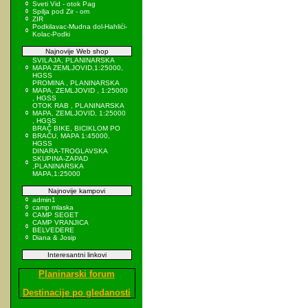
Sveti Vid - otok Pag
Spilja pod Zir - om
ZIR
Podkilavac-Mudna dol-Hahlići-
Kolac-Podki
Najnovije Web shop
SVILAJA, PLANINARSKA
MAPA ZEMLJOVID,1:25000,
HGSS
PROMINA , PLANINARSKA
MAPA, ZEMLJOVID , 1:25000
, HGSS
OTOK RAB , PLANINARSKA
MAPA, ZEMLJOVID, 1:25000
, HGSS
BRAČ BIKE, BICIKLOM PO
BRAČU, MAPA 1:45000,
HGSS
DINARA-TROGLAVSKA
SKUPINA-ZAPAD
,PLANINARSKA
MAPA,1:25000
Najnovije kampovi
admin1
camp mlaska
CAMP SEGET
CAMP VRANJICA
BELVEDERE
Diana & Josip
Interesantni linkovi
Planinarski forum
Destinacije po gledanosti