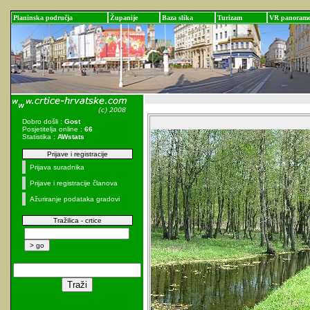
Planinska područja
Županije
Baza slika
Turizam
VR panoram
Dobro došli :
Gost
Posjetitelja online :
66
Statistika :
AWstats
Prijave i registracije
Prijava suradnika
Prijave i registracije članova
Ažuriranje podataka gradovi
Tražilica - crtice