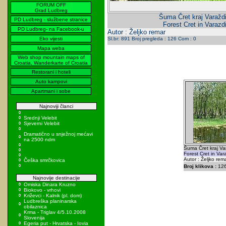
FORUM OFF
Grad Ludbreg
Šuma Čret kraj Varaždi
PD Ludbreg - službene stranice
Forest Cret in Varazdi
PD Ludbreg- na Facebook-u
Autor : Željko remar
Eko vijesti
Sl.br: 891 Broj pregleda : 126 Com : 0
Mapa weba
Web shop mountain maps of
Croatia, Wanderkarte of Croatia
Restorani i hoteli
Auto kampovi
Apartmani i sobe
Najnoviji članci
Srednji Velebit
Sjeverni Velebit
Dramatično u snježnoj mećavi
na 2500 ndm
Šuma Čret kraj Va
Forest Cret in Vara
Autor : Željko rem
Češka smrčkovica
Broj klikova :
12
Najnovije destinacije
Omiska Dinara Kruzno
Biokovo - vrhovi
Križevci - Kalnik (pl. dom)
Ludbreška planinarska
obilaznica
Krma - Triglav 4/5.10.2008
Slovenija
Egeria put - Hrvatska - Iovia