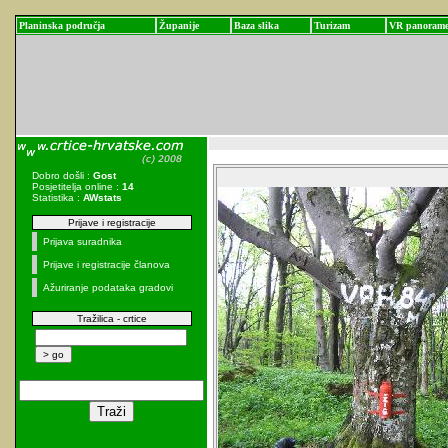
Planinska područja
Županije
Baza slika
Turizam
VR panoram
Dobro došli :
Gost
Posjetitelja online :
14
Statistika :
AWstats
Prijave i registracije
Prijava suradnika
Prijave i registracije članova
Ažuriranje podataka gradovi
Tražilica - crtice