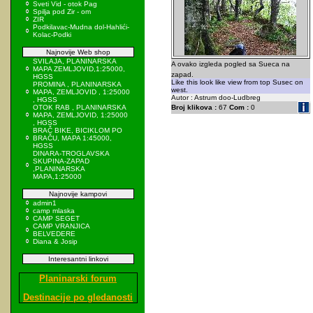
Sveti Vid - otok Pag
Spilja pod Zir - om
ZIR
Podkilavac-Mudna dol-Hahlići-
Kolac-Podki
Najnovije Web shop
SVILAJA, PLANINARSKA
A ovako izgleda pogled sa Sueca na
MAPA ZEMLJOVID,1:25000,
zapad.
HGSS
Like this look like view from top Susec on
PROMINA , PLANINARSKA
west.
MAPA, ZEMLJOVID , 1:25000
Autor : Astrum doo-Ludbreg
, HGSS
OTOK RAB , PLANINARSKA
Broj klikova :
67
Com :
0
MAPA, ZEMLJOVID, 1:25000
, HGSS
BRAČ BIKE, BICIKLOM PO
BRAČU, MAPA 1:45000,
HGSS
DINARA-TROGLAVSKA
SKUPINA-ZAPAD
,PLANINARSKA
MAPA,1:25000
Najnovije kampovi
admin1
camp mlaska
CAMP SEGET
CAMP VRANJICA
BELVEDERE
Diana & Josip
Interesantni linkovi
Planinarski forum
Destinacije po gledanosti