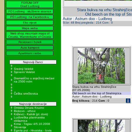
FORUM OFF
Grad Ludbreg
Stara bukva na vrhu Strahinjčic
PD Ludbreg - službene stranice
Old beech on the top of Str
PD Ludbreg- na Facebook-u
Autor : Astrum doo - Ludbreg
Eko vijesti
Sl.br: 48 Broj pregleda : 214 Com : 0
Mapa weba
Web shop mountain maps of
Croatia, Wanderkarte of Croatia
Restorani i hoteli
Auto kampovi
Apartmani i sobe
Najnoviji članci
Srednji Velebit
Sjeverni Velebit
Dramatično u snježnoj mećavi
na 2500 ndm
Stara bukva na vrhu Strahinjčice
(07.05.2006)
Old beech on the top of Strahinjcica
Češka smrčkovica
Autor : Astrum doo - Ludbreg
Broj klikova :
214
Com :
0
Najnovije destinacije
Omiska Dinara Kruzno
Biokovo - vrhovi
Križevci - Kalnik (pl. dom)
Ludbreška planinarska
obilaznica
Krma - Triglav 4/5.10.2008
Slovenija
Egeria put - Hrvatska - Iovia