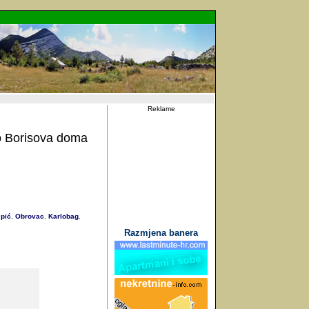
Reklame
o Borisova doma
pić
Obrovac
Karlobag
,
,
,
Razmjena banera