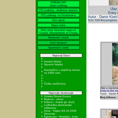
FORUM OFF
Grad Ludbreg
Ulaz
PD Ludbreg - službene stranice
Entry 
PD Ludbreg- na Facebook-u
Autor : Damir Klarić
Eko vijesti
Sl.br: 529 Broj pregleda
Mapa weba
Web shop mountain maps of
Croatia, Wanderkarte of Croatia
Restorani i hoteli
Auto kampovi
Apartmani i sobe
Najnoviji članci
Srednji Velebit
Sjeverni Velebit
Dramatično u snježnoj mećavi
na 2500 ndm
Češka smrčkovica
Ulaz u naciona
Entry in the n
Najnovije destinacije
Autor : Damir K
Omiska Dinara Kruzno
Broj klikova :
Biokovo - vrhovi
Križevci - Kalnik (pl. dom)
Ludbreška planinarska
obilaznica
Krma - Triglav 4/5.10.2008
Slovenija
Egeria put - Hrvatska - Iovia