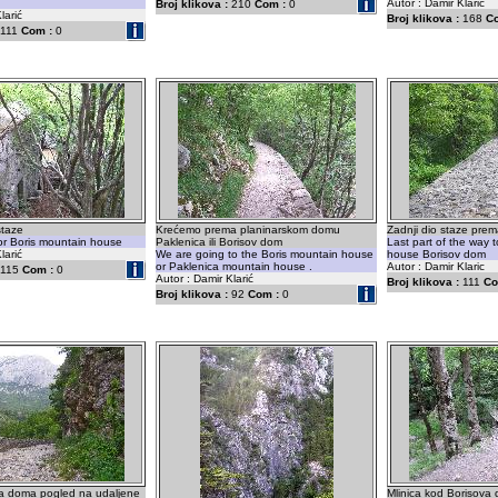
Autor : Damir Klarić
Broj klikova :
210
Com :
0
larić
Broj klikova :
168
C
111
Com :
0
staze
Krećemo prema planinarskom domu
Zadnji dio staze pre
for Boris mountain house
Paklenica ili Borisov dom
Last part of the way 
larić
We are going to the Boris mountain house
house Borisov dom
or Paklenica mountain house .
Autor : Damir Klaric
115
Com :
0
Autor : Damir Klarić
Broj klikova :
111
Co
Broj klikova :
92
Com :
0
va doma pogled na udaljene
Mlinica kod Borisova