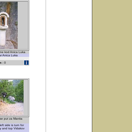
ene kod Anica Luka
r Anica Luka
 :
0
se put za Manita
ft side is turn for
y and top Vidakov