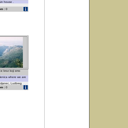
ain house .
om :
0
ce kroz koji smo
lenica where we are
oljanec, Ludbreg
om :
0