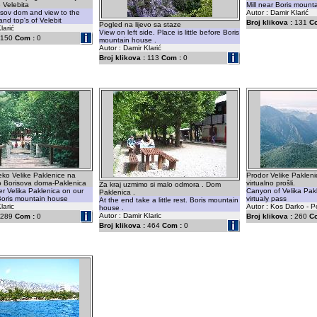
e Velebita
Mill near Boris mount
isov dom and view to the
Autor : Damir Klarić
and top's of Velebit
Broj klikova :
131
C
Pogled na lijevo sa staze
larić
View on left side. Place is little before Boris
150
Com :
0
mountain house .
Autor : Damir Klarić
Broj klikova :
113
Com :
0
eko Velike Paklenice na
Prodor Velike Pakleni
 Borisova doma-Paklenica
virtualno prošli.
Za kraj uzmimo si malo odmora . Dom
er Velika Paklenica on our
Canyon of Velika Pak
Paklenica .
o Boris mountain house
virtualy pass
At the end take a little rest. Boris mountain
laric
Autor : Kos Darko - P
house .
Autor : Damir Klaric
289
Com :
0
Broj klikova :
260
C
Broj klikova :
464
Com :
0