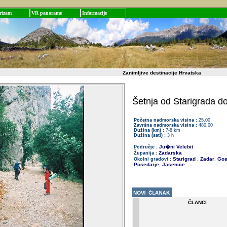
rizam
VR panorame
Informacije
Zanimljive destinacije Hrvatska
Šetnja od Starigrada d
Početna nadmorska visina :
25.00
Završna nadmorska visina :
480.00
Dužina (km) :
7-8 km
Dužina (sati) :
3 h
Ju�ni Velebit
Područje :
Zadarska
Županija :
Starigrad
Zadar
Gos
Okolni gradovi :
,
,
Posedarje
Jasenice
,
ČLANCI