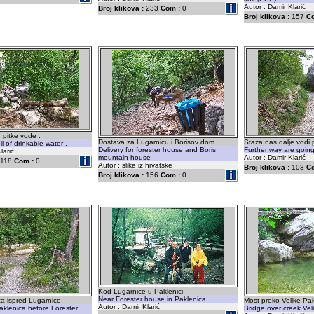
Autor : Damir Klarić
Broj klikova :
233
Com :
0
Broj klikova :
157
C
 pitke vode .
Dostava za Lugarnicu i Borisov dom
Staza nas dalje vodi 
l of drinkable water .
Delivery for forester house and Boris
Further way are goin
larić
mountain house
Autor : Damir Klarić
118
Com :
0
Autor : slike iz hrvatske
Broj klikova :
103
C
Broj klikova :
156
Com :
0
Kod Lugarnice u Paklenici
Near Forester house in Paklenica
ca ispred Lugarnice
Most preko Velike Pa
Autor : Damir Klarić
aklenica before Forester
Bridge over creek Vel