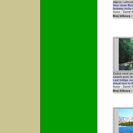
stijene i vrhov
Very close Bor
faraway rocky 
Autor : Damir K
Broj klikova :
Zadnji most pr
nasem putu do
Last bridge ov
virtual tour t
Autor : Damir K
Broj klikova :