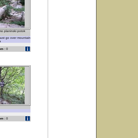
mo planinski potok
ust go over mountain
a
om :
0
om :
0