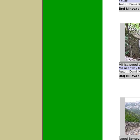
house
Autor : Damir K
Broj klikova :
Mlinica pored 
Mill near way 
Autor : Damir K
Broj klikova :
Ispred Boriso