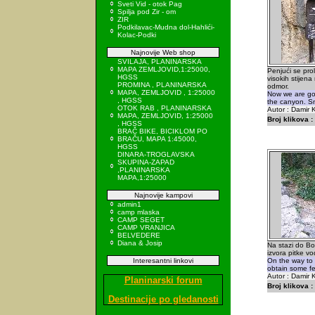
Sveti Vid - otok Pag
Spilja pod Zir - om
ZIR
Podkilavac-Mudna dol-Hahlići-
Kolac-Podki
Najnovije Web shop
SVILAJA, PLANINARSKA
MAPA ZEMLJOVID,1:25000,
Penjući se pr
HGSS
visokih stijen
PROMINA , PLANINARSKA
odmor.
MAPA, ZEMLJOVID , 1:25000
Now we are go
, HGSS
the canyon. Sm
OTOK RAB , PLANINARSKA
Autor : Damir K
MAPA, ZEMLJOVID, 1:25000
Broj klikova :
, HGSS
BRAČ BIKE, BICIKLOM PO
BRAČU, MAPA 1:45000,
HGSS
DINARA-TROGLAVSKA
SKUPINA-ZAPAD
,PLANINARSKA
MAPA,1:25000
Najnovije kampovi
admin1
camp mlaska
CAMP SEGET
CAMP VRANJICA
BELVEDERE
Diana & Josip
Na stazi do Bo
izvora pitke vo
Interesantni linkovi
On the way to
obtain some fe
Autor : Damir K
Planinarski forum
Broj klikova :
Destinacije po gledanosti