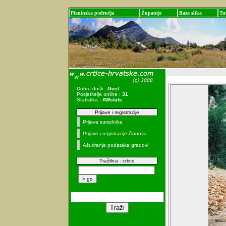
Planinska područja
Županije
Baza slika
Tu
Dobro došli :
Gost
Posjetitelja online :
31
Statistika :
AWstats
Prijave i registracije
Prijava suradnika
Prijave i registracije članova
Ažuriranje podataka gradovi
Tražilica - crtice