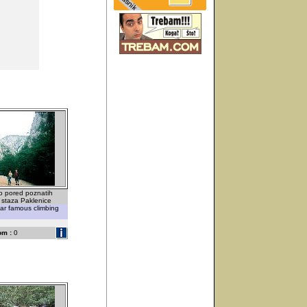
mo pored poznatih
h staza Paklenice
ear famous climbing
om :
0