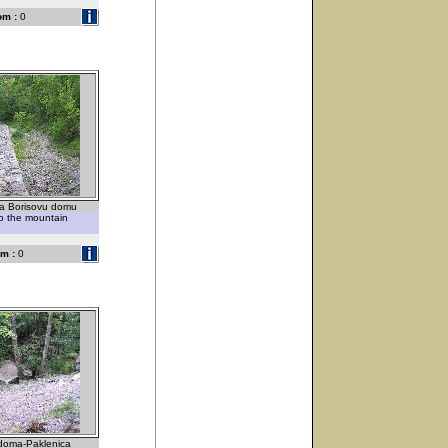
om :
0
ma Borisovu domu
to the mountain
m :
0
 doma-Paklenica