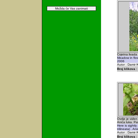
Možda će Vas zanimati
Cvjetna livada
Meadow in flow
2006
Autor : Damir K
Broj klikova :
Ovdje je viđen
Anića luka. Pa
Here is sightly
trilineata) . An
Autor : Damir K
Broj klikova :