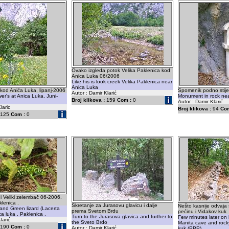
Ovako izgleda potok Velika Paklenica kod
Anica Luka 06/2006
Like his is look creek Velika Paklenica near
Anica Luka
 kod Anića Luka, lipanj-2006
Spomenik podno stij
Autor : Damir Klarić
er's at Anica Luka, Juni-
Monument in rock nea
Broj klikova :
159
Com :
0
Autor : Damir Klarić
laric
Broj klikova :
94
Com
125
Com :
0
 i Veliki zelembač 06-2006.
klenica .
Skretanje za Jurasovu glavicu i dalje
Nešto kasnije odvaja 
 and Green lizard (Lacerta
prema Svetom Brdu
pećinu i Vidakov kuk
ica luka . Paklenica .
Turn to the Jurasova glavica and further to
Few minutes later on le
larić
the Sveto Brdo
Manita cave and rock
190
Com :
0
Autor : Damir Klarić
kuk (PPP)