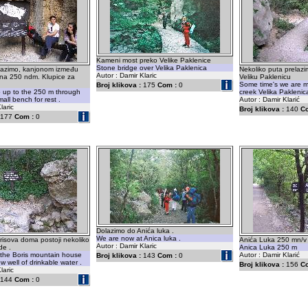
Kameni most preko Velike Paklenice
Stone bridge over Velika Paklenica
olazimo, kanjonom između
Nekoliko puta prelazi
Autor : Damir Klaric
a na 250 ndm. Klupice za
Veliku Paklenicu
Some time's we are m
Broj klikova :
175
Com :
0
 up to the 250 m through
creek Velika Paklenic
all bench for rest .
Autor : Damir Klarić
laric
Broj klikova :
140
C
177
Com :
0
Dolazimo do Anića luka .
We are now at Anica luka .
risova doma postoji nekoliko
Anića Luka 250 mn/v
Autor : Damir Klaric
de .
Anica Luka 250 m
 the Boris mountain house
Autor : Damir Klarić
Broj klikova :
143
Com :
0
w well of drinkable water .
Broj klikova :
156
C
laric
144
Com :
0