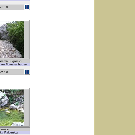
om :
0
prema Lugarnici
g on Forester house
om :
0
klenice
ika Paklenica