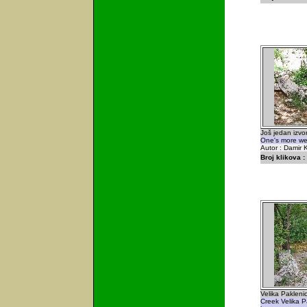
Još jedan izvor
One's more wel
Autor : Damir K
Broj klikova :
Velika Pakleni
Creek Velika P