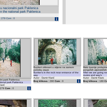
 u nacionalni park Paklenica
in the national park Paklenica
 : 279 Com : 0
Bunkeri uklesani u stijene na samom
Malo kasnije prolazi
početku staze
penjačkih alpinistički
Bunker's in the rock near entrance of the
After we are going n
way
routes and way's
Autor : Damir Klarić
Autor : Damir Klaric
lni park Paklenica
Broj klikova :
290
Com :
0
Broj klikova :
189
C
ational park Paklenica
larić
279
Com :
0