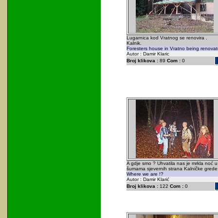
Lugarnica kod Vratnog se renovira .
Kalnik.
Foresters house in Vratno being renovat
Autor : Damir Klaric
Broj klikova :
89
Com :
0
A gdje smo ? Uhvatila nas je mrkla noć u
šumama sjevernih strana Kalničke grede 
Where we are !?
Autor : Damir Klarić
Broj klikova :
122
Com :
0