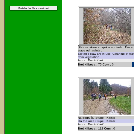
Možda će Vas zanimati
Štefove škare - uvijek u upotrebi . Čišćen
staze od raslinja .
Stefan's claw are in use. Cleaning of wa
from vegetation .
Autor : Damir Klaric
Broj klikova :
75
Com :
0
Na području Stupe . Kalnik .
On the area Stupe . Kalnik
Autor : Damir Klarić
Broj klikova :
112
Com :
0