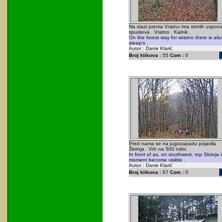
Na stazi prema Vratnu ima strmih uspona
spusteva . Vratno . Kalnik .
On the forest way for wratno there is als
steep's .
Autor : Damir Klarić
Broj klikova :
55
Com :
0
Pred nama se na jugozapadu pojavila
Škrinja . Vrh na 500 ndm.
In front of as, on southwest, top Skrinja 
moment become visible .
Autor : Damir Klarić
Broj klikova :
67
Com :
0