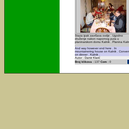
Staza ipak završava ovdje . Ugodno
druženje nakon napornog puta u
planinarskom domu Kalnik . Planina Kaln
.
And way however end here . In
mountainering house on Kalnik . Conver
on dinner . Kalnik .
Autor : Damir Klarić
Broj klikova :
137
Com :
0