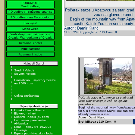
FORUM OFF
Grad Ludbreg
Početak staze u Apatovcu za stari grad Ve
PD Ludbreg - službene stranice
već i sa glavne prometn
PD Ludbreg- na Facebook-u
Begin of the mountain way from Apato
Eko vijesti
castle Kalnik You can see already 
Autor : Damir Klarić
Mapa weba
Sl.br: 724 Broj pregleda : 119 Com : 0
Web shop mountain maps of
Croatia, Wanderkarte of Croatia
Restorani i hoteli
Auto kampovi
Apartmani i sobe
Najnoviji članci
Srednji Velebit
Sjeverni Velebit
Dramatično u snježnoj mećavi
na 2500 ndm
Češka smrčkovica
Početak staze u Apatovcu za stari grad
Veliki Kalnik vidljiv je već i sa glavne
prometnice .
Najnovije destinacije
Begin of the mountain way from Apatova
Omiska Dinara Kruzno
for ruin of the castle Kalnik You can see
Biokovo - vrhovi
already from main road .
Križevci - Kalnik (pl. dom)
Autor : Damir Klarić
Ludbreška planinarska
Broj klikova :
119
Com :
0
obilaznica
Krma - Triglav 4/5.10.2008
Slovenija
Egeria put - Hrvatska - Iovia