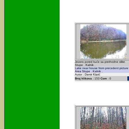
Jezero pored kuće sa prethodne slike.
Stupe . Kalnik .
Lake near house from precedent picture 
Area Stupe . Kalnik .
Autor : Damir Klarić
Broj klikova :
153
Com :
0