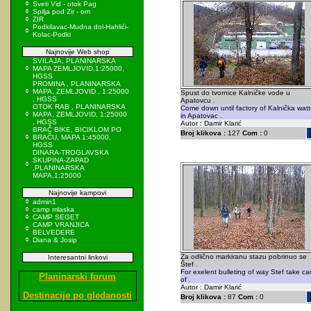
Sveti Vid - otok Pag
Spilja pod Zir - om
ZIR
Podkilavac-Mudna dol-Hahlići-
Kolac-Podki
Najnovije Web shop
SVILAJA, PLANINARSKA
MAPA ZEMLJOVID,1:25000,
HGSS
PROMINA , PLANINARSKA
MAPA, ZEMLJOVID , 1:25000
Spust do tvornice Kalničke vode u
, HGSS
Apatovcu .
OTOK RAB , PLANINARSKA
Come down until factory of Kalnička watt
MAPA, ZEMLJOVID, 1:25000
in Apatovac .
, HGSS
Autor : Damir Klarić
BRAČ BIKE, BICIKLOM PO
Broj klikova :
127
Com :
0
BRAČU, MAPA 1:45000,
HGSS
DINARA-TROGLAVSKA
SKUPINA-ZAPAD
,PLANINARSKA
MAPA,1:25000
Najnovije kampovi
admin1
camp mlaska
CAMP SEGET
CAMP VRANJICA
BELVEDERE
Diana & Josip
Za odlično markiranu stazu pobrinuo se
Interesantni linkovi
Štef .
For exelent bulleting of way Stef take ca
Planinarski forum
of .
Autor : Damir Klarić
Destinacije po gledanosti
Broj klikova :
87
Com :
0