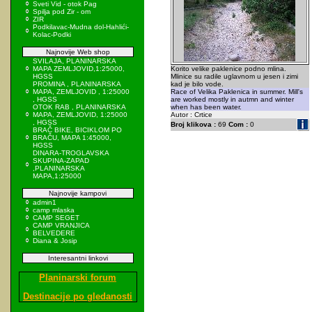
Sveti Vid - otok Pag
Spilja pod Zir - om
ZIR
Podkilavac-Mudna dol-Hahlići-
Kolac-Podki
Najnovije Web shop
SVILAJA, PLANINARSKA
MAPA ZEMLJOVID,1:25000,
Korito velike paklenice podno mlina.
HGSS
Mlinice su radile uglavnom u jesen i zimi
PROMINA , PLANINARSKA
kad je bilo vode.
MAPA, ZEMLJOVID , 1:25000
Race of Velika Paklenica in summer. Mill's
, HGSS
are worked mostly in autmn and winter
OTOK RAB , PLANINARSKA
when has been water.
MAPA, ZEMLJOVID, 1:25000
Autor : Crtice
, HGSS
Broj klikova :
69
Com :
0
BRAČ BIKE, BICIKLOM PO
BRAČU, MAPA 1:45000,
HGSS
DINARA-TROGLAVSKA
SKUPINA-ZAPAD
,PLANINARSKA
MAPA,1:25000
Najnovije kampovi
admin1
camp mlaska
CAMP SEGET
CAMP VRANJICA
BELVEDERE
Diana & Josip
Interesantni linkovi
Planinarski forum
Destinacije po gledanosti