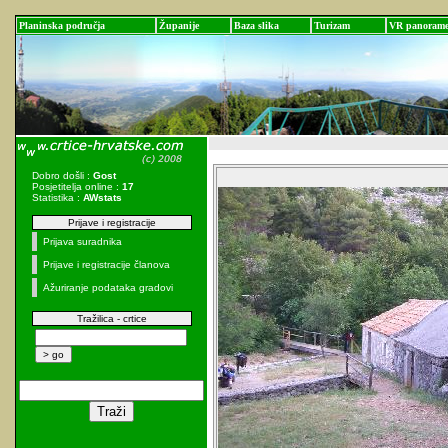
Planinska područja
Županije
Baza slika
Turizam
VR panoram
Dobro došli :
Gost
Posjetitelja online :
17
Statistika :
AWstats
Prijave i registracije
Prijava suradnika
Prijave i registracije članova
Ažuriranje podataka gradovi
Tražilica - crtice