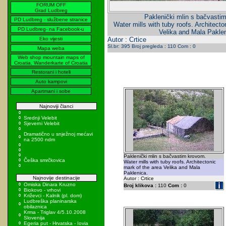
FORUM OFF
Grad Ludbreg
Paklenički mlin s bačvasti
PD Ludbreg - službene stranice
Water mills with tuby roofs. Architecto
PD Ludbreg- na Facebook-u
Velika and Mala Paklen
Eko vijesti
Autor : Crtice
Sl.br: 395 Broj pregleda : 110 Com : 0
Mapa weba
Web shop mountain maps of
Croatia, Wanderkarte of Croatia
Restorani i hoteli
Auto kampovi
Apartmani i sobe
Najnoviji članci
Srednji Velebit
Sjeverni Velebit
Dramatično u snježnoj mećavi
na 2500 ndm
Paklenički mlin s bačvastim krovom.
Češka smrčkovica
Water mills with tuby roofs. Architectonic
mark of the area Velika and Mala
Paklenica.
Najnovije destinacije
Autor : Crtice
Omiska Dinara Kruzno
Broj klikova :
110
Com :
0
Biokovo - vrhovi
Križevci - Kalnik (pl. dom)
Ludbreška planinarska
obilaznica
Krma - Triglav 4/5.10.2008
Slovenija
Egeria put - Hrvatska - Iovia