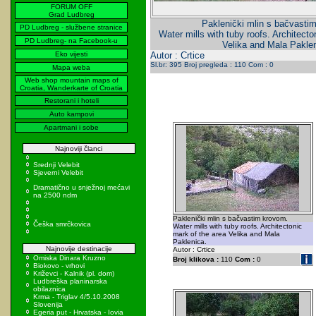
FORUM OFF
Grad Ludbreg
Paklenički mlin s bačvasti
PD Ludbreg - službene stranice
Water mills with tuby roofs. Architecto
PD Ludbreg- na Facebook-u
Velika and Mala Paklen
Eko vijesti
Autor : Crtice
Sl.br: 395 Broj pregleda : 110 Com : 0
Mapa weba
Web shop mountain maps of
Croatia, Wanderkarte of Croatia
Restorani i hoteli
Auto kampovi
Apartmani i sobe
Najnoviji članci
Srednji Velebit
Sjeverni Velebit
Dramatično u snježnoj mećavi
na 2500 ndm
Paklenički mlin s bačvastim krovom.
Češka smrčkovica
Water mills with tuby roofs. Architectonic
mark of the area Velika and Mala
Paklenica.
Najnovije destinacije
Autor : Crtice
Omiska Dinara Kruzno
Broj klikova :
110
Com :
0
Biokovo - vrhovi
Križevci - Kalnik (pl. dom)
Ludbreška planinarska
obilaznica
Krma - Triglav 4/5.10.2008
Slovenija
Egeria put - Hrvatska - Iovia