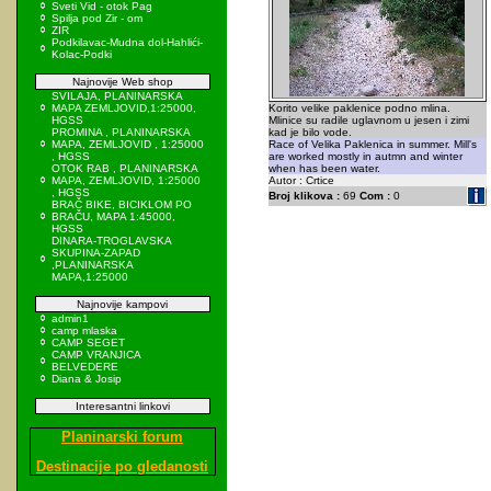
Sveti Vid - otok Pag
Spilja pod Zir - om
ZIR
Podkilavac-Mudna dol-Hahlići-
Kolac-Podki
Najnovije Web shop
SVILAJA, PLANINARSKA
MAPA ZEMLJOVID,1:25000,
Korito velike paklenice podno mlina.
HGSS
Mlinice su radile uglavnom u jesen i zimi
PROMINA , PLANINARSKA
kad je bilo vode.
MAPA, ZEMLJOVID , 1:25000
Race of Velika Paklenica in summer. Mill's
, HGSS
are worked mostly in autmn and winter
OTOK RAB , PLANINARSKA
when has been water.
MAPA, ZEMLJOVID, 1:25000
Autor : Crtice
, HGSS
Broj klikova :
69
Com :
0
BRAČ BIKE, BICIKLOM PO
BRAČU, MAPA 1:45000,
HGSS
DINARA-TROGLAVSKA
SKUPINA-ZAPAD
,PLANINARSKA
MAPA,1:25000
Najnovije kampovi
admin1
camp mlaska
CAMP SEGET
CAMP VRANJICA
BELVEDERE
Diana & Josip
Interesantni linkovi
Planinarski forum
Destinacije po gledanosti