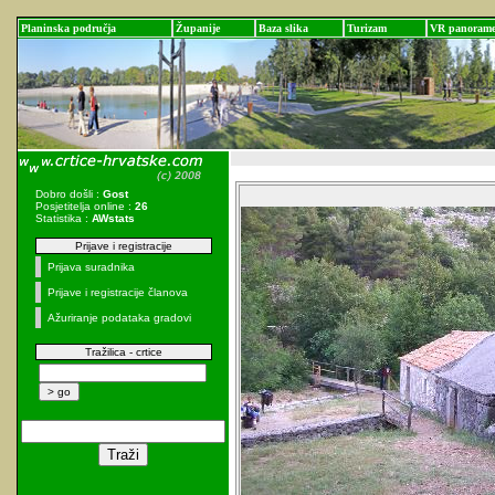
Planinska područja
Županije
Baza slika
Turizam
VR panoram
Dobro došli :
Gost
Posjetitelja online :
26
Statistika :
AWstats
Prijave i registracije
Prijava suradnika
Prijave i registracije članova
Ažuriranje podataka gradovi
Tražilica - crtice