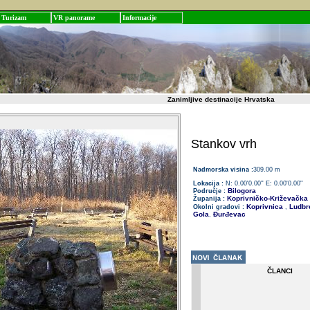
Turizam
VR panorame
Informacije
Zanimljive destinacije Hrvatska
Stankov vrh
Nadmorska visina :
309.00 m
Lokacija :
N: 0.00'0.00'' E: 0.00'0.00''
Bilogora
Područje :
Koprivničko-Križevačka
Županija :
Koprivnica
Ludbr
Okolni gradovi :
,
Gola
Đurđevac
,
ČLANCI