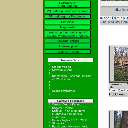
FORUM OFF
Grad Ludbreg
Stankov 
PD Ludbreg - službene stranice
PD Ludbreg- na Facebook-u
Autor : Damir Kla
Eko vijesti
Sl.br: 1173 Broj preg
Mapa weba
Web shop mountain maps of
Croatia, Wanderkarte of Croatia
Restorani i hoteli
Auto kampovi
Apartmani i sobe
Najnoviji članci
Srednji Velebit
Sjeverni Velebit
Dramatično u snježnoj mećavi
na 2500 ndm
Stankov vrh . N
ndm
Autor : Damir K
Češka smrčkovica
Broj klikova :
Najnovije destinacije
Omiska Dinara Kruzno
Biokovo - vrhovi
Križevci - Kalnik (pl. dom)
Ludbreška planinarska
obilaznica
Krma - Triglav 4/5.10.2008
Slovenija
Egeria put - Hrvatska - Iovia