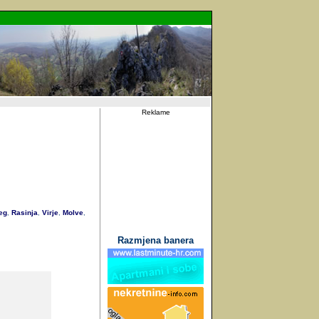
Reklame
eg
Rasinja
Virje
Molve
,
,
,
,
Razmjena banera