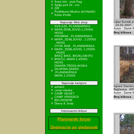
Sveti Vid - otok Pag
Spilja pod Zir - om
ZIR
Podkilavac-Mudna dol-Hahlići-
Kolac-Podki
Lijepi šumski p
Najnovije Web shop
. 10.02.2007 .
SVILAJA, PLANINARSKA
Autor : Damir K
MAPA ZEMLJOVID,1:25000,
Broj klikova :
HGSS
PROMINA , PLANINARSKA
MAPA, ZEMLJOVID , 1:25000
, HGSS
OTOK RAB , PLANINARSKA
MAPA, ZEMLJOVID, 1:25000
, HGSS
BRAČ BIKE, BICIKLOM PO
BRAČU, MAPA 1:45000,
HGSS
DINARA-TROGLAVSKA
SKUPINA-ZAPAD
,PLANINARSKA
MAPA,1:25000
Najnovije kampovi
Ispred Stankov
admin1
Rajčevica . K
camp mlaska
Autor : Damir K
CAMP SEGET
CAMP VRANJICA
Broj klikova :
BELVEDERE
Diana & Josip
Interesantni linkovi
Planinarski forum
Destinacije po gledanosti