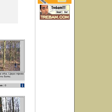
 vrha. Lijepo mjesto
ačnu šumu.
m :
0