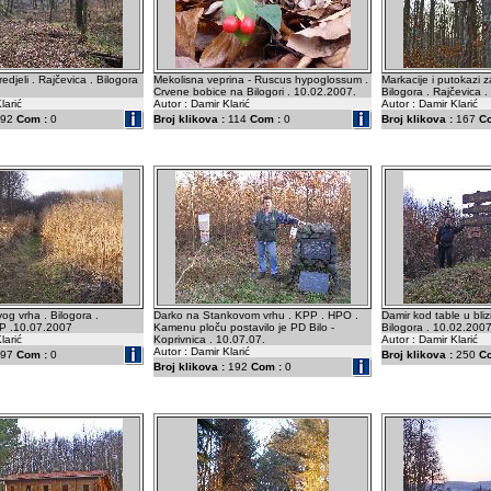
redjeli . Rajčevica . Bilogora
Mekolisna veprina - Ruscus hypoglossum .
Markacije i putokazi z
Crvene bobice na Bilogori . 10.02.2007.
Bilogora . Rajčevica 
larić
Autor : Damir Klarić
Autor : Damir Klarić
92
Com :
0
Broj klikova :
114
Com :
0
Broj klikova :
167
C
og vrha . Bilogora .
Darko na Stankovom vrhu . KPP . HPO .
Damir kod table u bliz
PP .10.07.2007
Kamenu ploču postavilo je PD Bilo -
Bilogora . 10.02.2007
larić
Koprivnica . 10.07.07.
Autor : Damir Klarić
Autor : Damir Klarić
97
Com :
0
Broj klikova :
250
C
Broj klikova :
192
Com :
0