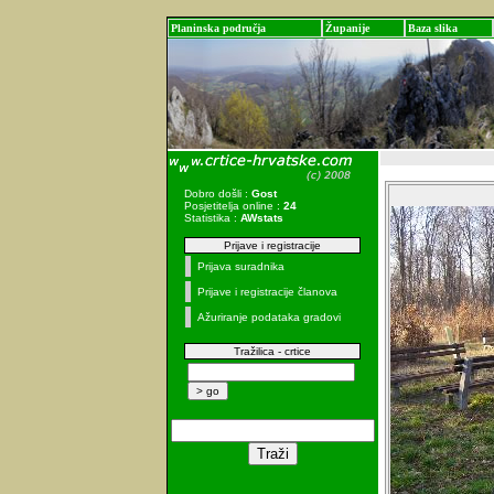
Planinska područja
Županije
Baza slika
Dobro došli :
Gost
Posjetitelja online :
24
Statistika :
AWstats
Prijave i registracije
Prijava suradnika
Prijave i registracije članova
Ažuriranje podataka gradovi
Tražilica - crtice