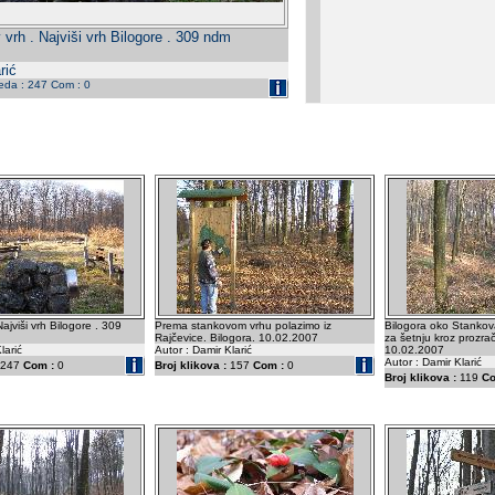
vrh . Najviši vrh Bilogore . 309 ndm
rić
leda : 247 Com : 0
ajviši vrh Bilogore . 309
Prema stankovom vrhu polazimo iz
Bilogora oko Stankova
Rajčevice. Bilogora. 10.02.2007
za šetnju kroz prozr
larić
Autor : Damir Klarić
10.02.2007
Autor : Damir Klarić
247
Com :
0
Broj klikova :
157
Com :
0
Broj klikova :
119
Co