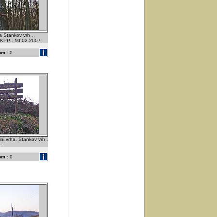
a Stankov vrh .
. KPP . 10.02.2007
om :
0
ini vrha. Stankov vrh .
.
om :
0