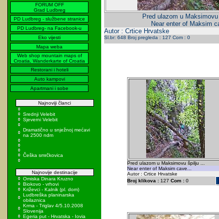
FORUM OFF
Grad Ludbreg
Pred ulazom u Maksimovu šp
PD Ludbreg - službene stranice
Near enter of Maksim ca
PD Ludbreg- na Facebook-u
Autor : Crtice Hrvatske
Eko vijesti
Sl.br: 648 Broj pregleda : 127 Com : 0
Mapa weba
Web shop mountain maps of
Croatia, Wanderkarte of Croatia
Restorani i hoteli
Auto kampovi
Apartmani i sobe
Najnoviji članci
Srednji Velebit
Sjeverni Velebit
Dramatično u snježnoj mećavi
na 2500 ndm
Češka smrčkovica
Pred ulazom u Maksimovu špilju ...
Near enter of Maksim cave...
Najnovije destinacije
Autor : Crtice Hrvatske
Omiska Dinara Kruzno
Broj klikova :
127
Com :
0
Biokovo - vrhovi
Križevci - Kalnik (pl. dom)
Ludbreška planinarska
obilaznica
Krma - Triglav 4/5.10.2008
Slovenija
Egeria put - Hrvatska - Iovia