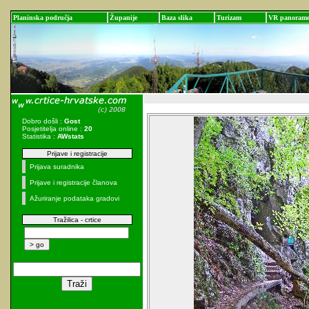
Planinska područja
Županije
Baza slika
Turizam
VR panoram
Dobro došli :
Gost
Posjetitelja online :
20
Statistika :
AWstats
Prijave i registracije
Prijava suradnika
Prijave i registracije članova
Ažuriranje podataka gradovi
Tražilica - crtice