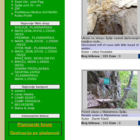
Sveti Vid - otok Pag
Spilja pod Zir - om
ZIR
Podkilavac-Mudna dol-Hahlići-
Kolac-Podki
Najnovije Web shop
SVILAJA, PLANINARSKA
MAPA ZEMLJOVID,1:25000,
HGSS
PROMINA , PLANINARSKA
Ukrasi na stropu špilje nastali djelovanje
MAPA, ZEMLJOVID , 1:25000
kapljica vode...
, HGSS
Decorated roff of cave with little bead of
OTOK RAB , PLANINARSKA
watter...
MAPA, ZEMLJOVID, 1:25000
Autor : crtice hrvatske
, HGSS
Broj klikova :
388
Com :
0
BRAČ BIKE, BICIKLOM PO
BRAČU, MAPA 1:45000,
HGSS
DINARA-TROGLAVSKA
SKUPINA-ZAPAD
,PLANINARSKA
MAPA,1:25000
Najnovije kampovi
admin1
camp mlaska
CAMP SEGET
CAMP VRANJICA
BELVEDERE
Diana & Josip
Pored ulaza u Maksimovu špilju .
Beside enter in Maksimova cave .
Interesantni linkovi
Autor : Damir Klarić
Broj klikova :
104
Com :
0
Planinarski forum
Destinacije po gledanosti