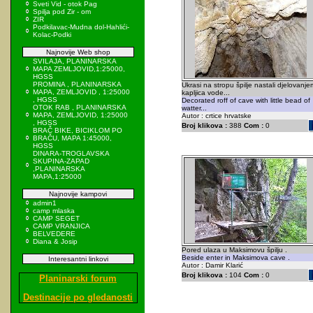
Sveti Vid - otok Pag
Spilja pod Zir - om
ZIR
Podkilavac-Mudna dol-Hahlići-
Kolac-Podki
Najnovije Web shop
SVILAJA, PLANINARSKA
MAPA ZEMLJOVID,1:25000,
HGSS
PROMINA , PLANINARSKA
Ukrasi na stropu špilje nastali djelovanje
MAPA, ZEMLJOVID , 1:25000
kapljica vode...
, HGSS
Decorated roff of cave with little bead of
OTOK RAB , PLANINARSKA
watter...
MAPA, ZEMLJOVID, 1:25000
Autor : crtice hrvatske
, HGSS
Broj klikova :
388
Com :
0
BRAČ BIKE, BICIKLOM PO
BRAČU, MAPA 1:45000,
HGSS
DINARA-TROGLAVSKA
SKUPINA-ZAPAD
,PLANINARSKA
MAPA,1:25000
Najnovije kampovi
admin1
camp mlaska
CAMP SEGET
CAMP VRANJICA
BELVEDERE
Diana & Josip
Pored ulaza u Maksimovu špilju .
Beside enter in Maksimova cave .
Interesantni linkovi
Autor : Damir Klarić
Broj klikova :
104
Com :
0
Planinarski forum
Destinacije po gledanosti