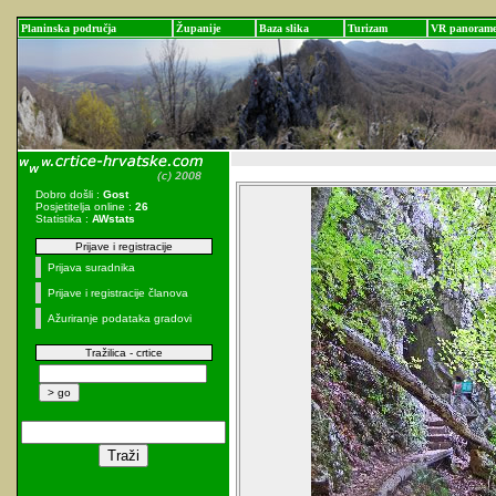
Planinska područja
Županije
Baza slika
Turizam
VR panoram
Dobro došli :
Gost
Posjetitelja online :
26
Statistika :
AWstats
Prijave i registracije
Prijava suradnika
Prijave i registracije članova
Ažuriranje podataka gradovi
Tražilica - crtice