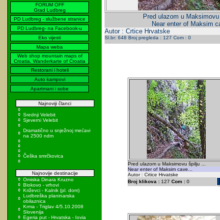
FORUM OFF
Grad Ludbreg
Pred ulazom u Maksimovu šp
PD Ludbreg - službene stranice
Near enter of Maksim ca
PD Ludbreg- na Facebook-u
Autor : Crtice Hrvatske
Eko vijesti
Sl.br: 648 Broj pregleda : 127 Com : 0
Mapa weba
Web shop mountain maps of
Croatia, Wanderkarte of Croatia
Restorani i hoteli
Auto kampovi
Apartmani i sobe
Najnoviji članci
Srednji Velebit
Sjeverni Velebit
Dramatično u snježnoj mećavi
na 2500 ndm
Češka smrčkovica
Pred ulazom u Maksimovu špilju ...
Near enter of Maksim cave...
Najnovije destinacije
Autor : Crtice Hrvatske
Omiska Dinara Kruzno
Broj klikova :
127
Com :
0
Biokovo - vrhovi
Križevci - Kalnik (pl. dom)
Ludbreška planinarska
obilaznica
Krma - Triglav 4/5.10.2008
Slovenija
Egeria put - Hrvatska - Iovia