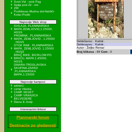
Sveti Vid - otok Pag
Spilja pod Zir - om
ZIR
Podkilavac-Mudna dol-Hahlići-
Kolac-Podki
Najnovije Web shop
SVILAJA, PLANINARSKA
MAPA ZEMLJOVID,1:25000,
HGSS
PROMINA , PLANINARSKA
MAPA, ZEMLJOVID , 1:25000
Deklešanec . Kalnik .
, HGSS
Deklesanec . Kalnik .
OTOK RAB , PLANINARSKA
Autor : Željko Remar
MAPA, ZEMLJOVID, 1:25000
, HGSS
Broj klikova :
89
Com :
0
BRAČ BIKE, BICIKLOM PO
BRAČU, MAPA 1:45000,
HGSS
DINARA-TROGLAVSKA
SKUPINA-ZAPAD
,PLANINARSKA
MAPA,1:25000
Najnovije kampovi
admin1
camp mlaska
CAMP SEGET
CAMP VRANJICA
BELVEDERE
Diana & Josip
Interesantni linkovi
Planinarski forum
Destinacije po gledanosti