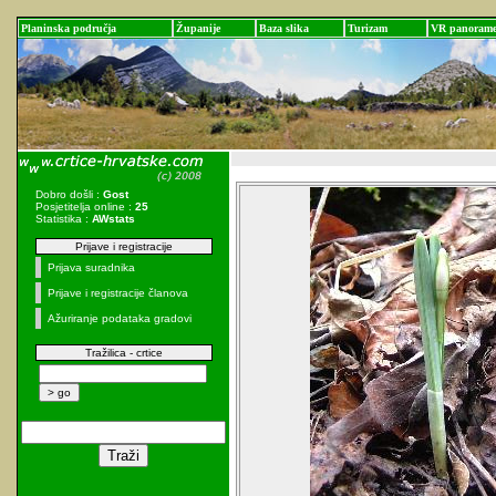
Planinska područja
Županije
Baza slika
Turizam
VR panoram
Dobro došli :
Gost
Posjetitelja online :
25
Statistika :
AWstats
Prijave i registracije
Prijava suradnika
Prijave i registracije članova
Ažuriranje podataka gradovi
Tražilica - crtice