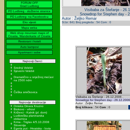
FORUM OFF
Grad Ludbreg
Visibaba za Štefanje - 26.
PD Ludbreg - službene stranice
Snowdrop for Stephen day - 2
PD Ludbreg- na Facebook-u
Autor : Željko Remar
Eko vijesti
Sl.br: 841 Broj pregleda : 54 Com : 0
Mapa weba
Web shop mountain maps of
Croatia, Wanderkarte of Croatia
Restorani i hoteli
Auto kampovi
Apartmani i sobe
Najnoviji članci
Srednji Velebit
Sjeverni Velebit
Dramatično u snježnoj mećavi
na 2500 ndm
Češka smrčkovica
Visibaba za Štefanje - 26.12.2006 .
Snowdrop for Stephen day - 26.12.2006
Najnovije destinacije
Autor : Željko Remar
Omiska Dinara Kruzno
Broj klikova :
54
Com :
0
Biokovo - vrhovi
Križevci - Kalnik (pl. dom)
Ludbreška planinarska
obilaznica
Krma - Triglav 4/5.10.2008
Slovenija
Egeria put - Hrvatska - Iovia