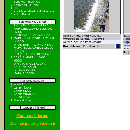
Sveti Vid - otok Pag
Spilja pod Zir - om
ZIR
Podkilavac-Mudna dol-Hahlići-
Kolac-Podki
Najnovije Web shop
SVILAJA, PLANINARSKA
MAPA ZEMLJOVID,1:25000,
HGSS
PROMINA , PLANINARSKA
Slap na Korani kod Karlovca
Brzac
MAPA, ZEMLJOVID , 1:25000
Waterfall on Korana - Karlovac
Karl
, HGSS
Autor : Picture's from Croatia
Rapid
OTOK RAB , PLANINARSKA
swim
Broj klikova :
113
Com :
0
MAPA, ZEMLJOVID, 1:25000
Autor
, HGSS
Broj 
BRAČ BIKE, BICIKLOM PO
BRAČU, MAPA 1:45000,
HGSS
DINARA-TROGLAVSKA
SKUPINA-ZAPAD
,PLANINARSKA
MAPA,1:25000
Najnovije kampovi
admin1
camp mlaska
CAMP SEGET
CAMP VRANJICA
BELVEDERE
Diana & Josip
Interesantni linkovi
Planinarski forum
Destinacije po gledanosti