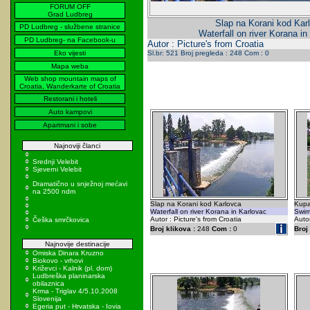
FORUM OFF
Grad Ludbreg
Slap na Korani kod Kar
PD Ludbreg - službene stranice
Waterfall on river Korana in
PD Ludbreg- na Facebook-u
Autor : Picture's from Croatia
Eko vijesti
Sl.br: 521 Broj pregleda : 248 Com : 0
Mapa weba
Web shop mountain maps of
Croatia, Wanderkarte of Croatia
Restorani i hoteli
Auto kampovi
Apartmani i sobe
Najnoviji članci
Srednji Velebit
Sjeverni Velebit
Dramatično u snježnoj mećavi
na 2500 ndm
Slap na Korani kod Karlovca
Kupa
Waterfall on river Korana in Karlovac
Swim
Autor : Picture's from Croatia
Autor
Češka smrčkovica
Broj klikova :
248
Com :
0
Broj 
Najnovije destinacije
Omiska Dinara Kruzno
Biokovo - vrhovi
Križevci - Kalnik (pl. dom)
Ludbreška planinarska
obilaznica
Krma - Triglav 4/5.10.2008
Slovenija
Egeria put - Hrvatska - Iovia