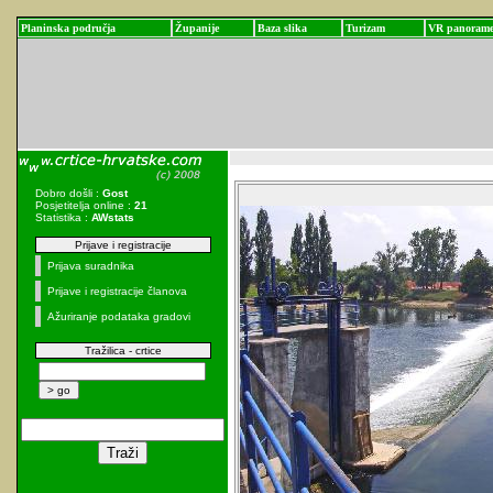
Planinska područja
Županije
Baza slika
Turizam
VR panoram
Dobro došli :
Gost
Posjetitelja online :
21
Statistika :
AWstats
Prijave i registracije
Prijava suradnika
Prijave i registracije članova
Ažuriranje podataka gradovi
Tražilica - crtice