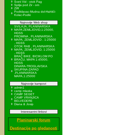
Sveti Vid - otok Pag
Spilja pod Zir - om
ZIR
Podkilavac-Mudna dol-Hahlići-
Kolac-Podki
Najnovije Web shop
SVILAJA, PLANINARSKA
MAPA ZEMLJOVID,1:25000,
HGSS
PROMINA , PLANINARSKA
MAPA, ZEMLJOVID , 1:25000
, HGSS
OTOK RAB , PLANINARSKA
MAPA, ZEMLJOVID, 1:25000
, HGSS
BRAČ BIKE, BICIKLOM PO
BRAČU, MAPA 1:45000,
HGSS
DINARA-TROGLAVSKA
SKUPINA-ZAPAD
,PLANINARSKA
MAPA,1:25000
Najnovije kampovi
admin1
camp mlaska
CAMP SEGET
CAMP VRANJICA
BELVEDERE
Diana & Josip
Interesantni linkovi
Planinarski forum
Destinacije po gledanosti