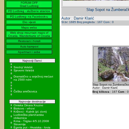
FORUM OFF
Grad Ludbreg
Slap Sopot na Žumberačk
PD Ludbreg - službene stranice
PD Ludbreg- na Facebook-u
Autor : Damir Klarić
Eko vijesti
Sl.br: 1685 Broj pregleda : 167 Com : 0
Mapa weba
Web shop mountain maps of
Croatia, Wanderkarte of Croatia
Restorani i hoteli
Auto kampovi
Apartmani i sobe
Najnoviji članci
Srednji Velebit
Sjeverni Velebit
Dramatično u snježnoj mećavi
na 2500 ndm
Slap Sopot na Žumberačkoj
Autor : Damir Klarić
Češka smrčkovica
Broj klikova :
167
Com :
0
Najnovije destinacije
Omiska Dinara Kruzno
Biokovo - vrhovi
Križevci - Kalnik (pl. dom)
Ludbreška planinarska
obilaznica
Krma - Triglav 4/5.10.2008
Slovenija
Egeria put - Hrvatska - Iovia