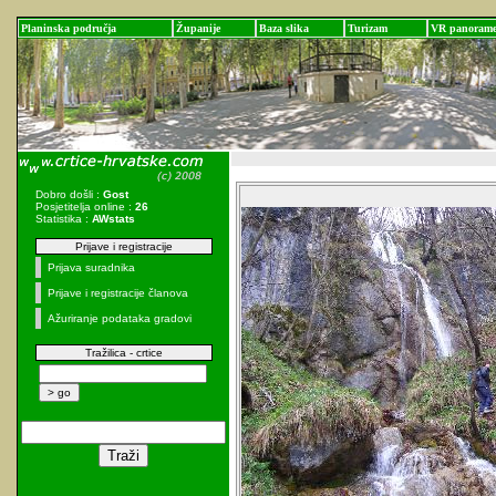
Planinska područja
Županije
Baza slika
Turizam
VR panoram
Dobro došli :
Gost
Posjetitelja online :
26
Statistika :
AWstats
Prijave i registracije
Prijava suradnika
Prijave i registracije članova
Ažuriranje podataka gradovi
Tražilica - crtice