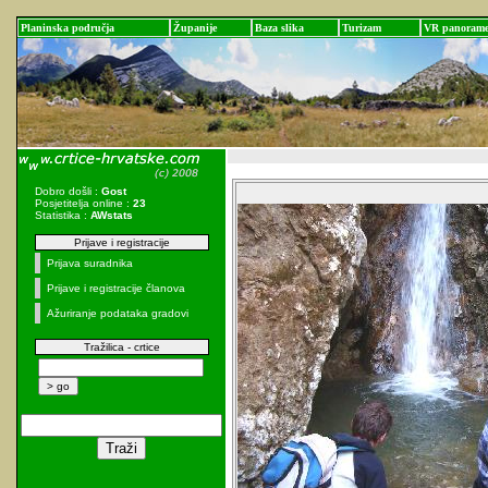
Planinska područja
Županije
Baza slika
Turizam
VR panoram
Dobro došli :
Gost
Posjetitelja online :
23
Statistika :
AWstats
Prijave i registracije
Prijava suradnika
Prijave i registracije članova
Ažuriranje podataka gradovi
Tražilica - crtice