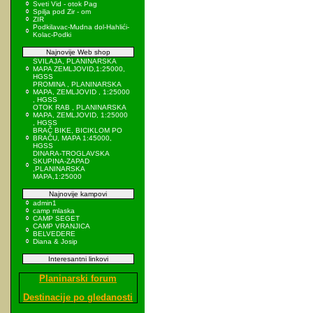
Sveti Vid - otok Pag
Spilja pod Zir - om
ZIR
Podkilavac-Mudna dol-Hahlići-
Kolac-Podki
Najnovije Web shop
SVILAJA, PLANINARSKA
MAPA ZEMLJOVID,1:25000,
HGSS
PROMINA , PLANINARSKA
MAPA, ZEMLJOVID , 1:25000
, HGSS
OTOK RAB , PLANINARSKA
MAPA, ZEMLJOVID, 1:25000
, HGSS
BRAČ BIKE, BICIKLOM PO
BRAČU, MAPA 1:45000,
HGSS
DINARA-TROGLAVSKA
SKUPINA-ZAPAD
,PLANINARSKA
MAPA,1:25000
Najnovije kampovi
admin1
camp mlaska
CAMP SEGET
CAMP VRANJICA
BELVEDERE
Diana & Josip
Interesantni linkovi
Planinarski forum
Destinacije po gledanosti