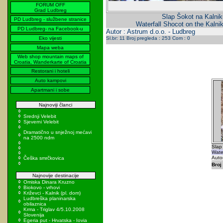
FORUM OFF
Grad Ludbreg
Slap Šokot na Kalnik
PD Ludbreg - službene stranice
Waterfall Shocot on the Kalni
PD Ludbreg- na Facebook-u
Autor : Astrum d.o.o. - Ludbreg
Eko vijesti
Sl.br: 11 Broj pregleda : 253 Com : 0
Mapa weba
Web shop mountain maps of
Croatia, Wanderkarte of Croatia
Restorani i hoteli
Auto kampovi
Apartmani i sobe
Najnoviji članci
Srednji Velebit
Sjeverni Velebit
Dramatično u snježnoj mećavi
na 2500 ndm
Slap
Water
Autor
Češka smrčkovica
Broj 
Najnovije destinacije
Omiska Dinara Kruzno
Biokovo - vrhovi
Križevci - Kalnik (pl. dom)
Ludbreška planinarska
obilaznica
Krma - Triglav 4/5.10.2008
Slovenija
Egeria put - Hrvatska - Iovia