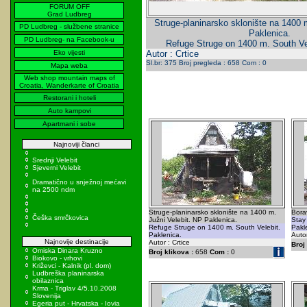
FORUM OFF
Grad Ludbreg
Struge-planinarsko sklonište na 1400 
PD Ludbreg - službene stranice
Paklenica.
PD Ludbreg- na Facebook-u
Refuge Struge on 1400 m. South Vel
Eko vijesti
Autor : Crtice
Sl.br: 375 Broj pregleda : 658 Com : 0
Mapa weba
Web shop mountain maps of
Croatia, Wanderkarte of Croatia
Restorani i hoteli
Auto kampovi
Apartmani i sobe
Najnoviji članci
Srednji Velebit
Sjeverni Velebit
Dramatično u snježnoj mećavi
na 2500 ndm
Struge-planinarsko sklonište na 1400 m.
Bora
Češka smrčkovica
Južni Velebit. NP Paklenica.
Stay 
Refuge Struge on 1400 m. South Velebit.
Pakl
Paklenica.
Autor
Najnovije destinacije
Autor : Crtice
Broj 
Omiska Dinara Kruzno
Broj klikova :
658
Com :
0
Biokovo - vrhovi
Križevci - Kalnik (pl. dom)
Ludbreška planinarska
obilaznica
Krma - Triglav 4/5.10.2008
Slovenija
Egeria put - Hrvatska - Iovia