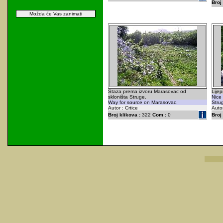
Broj 
Možda će Vas zanimati
Staza prema izvoru Marasovac od
Lijep
skloništa Struge.
Nice
Way for source on Marasovac.
Stru
Autor : Crtice
Autor
Broj klikova :
322
Com :
0
Broj 