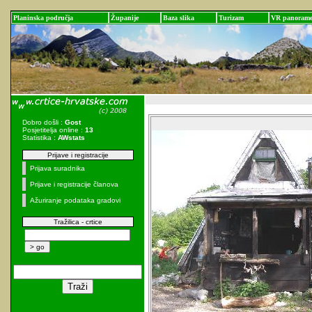
Planinska područja
Županije
Baza slika
Turizam
VR panoram
Dobro došli :
Gost
Posjetitelja online :
13
Statistika :
AWstats
Prijave i registracije
Prijava suradnika
Prijave i registracije članova
Ažuriranje podataka gradovi
Tražilica - crtice