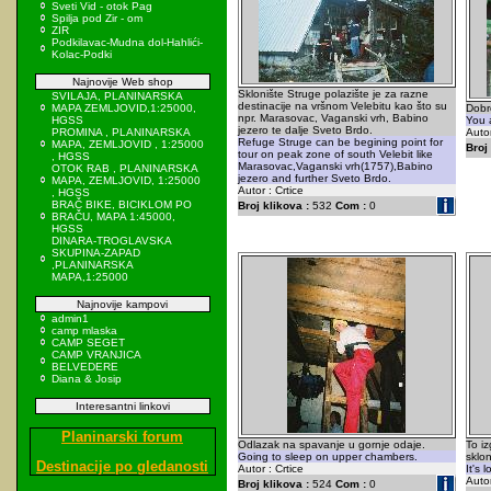
Sveti Vid - otok Pag
Spilja pod Zir - om
ZIR
Podkilavac-Mudna dol-Hahlići-
Kolac-Podki
Najnovije Web shop
Sklonište Struge polazište je za razne
SVILAJA, PLANINARSKA
destinacije na vršnom Velebitu kao što su
MAPA ZEMLJOVID,1:25000,
Dobro
npr. Marasovac, Vaganski vrh, Babino
HGSS
You 
jezero te dalje Sveto Brdo.
PROMINA , PLANINARSKA
Autor
Refuge Struge can be begining point for
MAPA, ZEMLJOVID , 1:25000
Broj 
tour on peak zone of south Velebit like
, HGSS
Marasovac,Vaganski vrh(1757),Babino
OTOK RAB , PLANINARSKA
jezero and further Sveto Brdo.
MAPA, ZEMLJOVID, 1:25000
Autor : Crtice
, HGSS
BRAČ BIKE, BICIKLOM PO
Broj klikova :
532
Com :
0
BRAČU, MAPA 1:45000,
HGSS
DINARA-TROGLAVSKA
SKUPINA-ZAPAD
,PLANINARSKA
MAPA,1:25000
Najnovije kampovi
admin1
camp mlaska
CAMP SEGET
CAMP VRANJICA
BELVEDERE
Diana & Josip
Interesantni linkovi
Planinarski forum
Odlazak na spavanje u gornje odaje.
To iz
Going to sleep on upper chambers.
sklon
Destinacije po gledanosti
Autor : Crtice
It's l
Autor
Broj klikova :
524
Com :
0