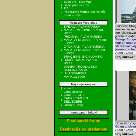
Sveti Vid - otok Pag
Spilja pod Zir - om
ZIR
Podkilavac-Mudna dol-Hahlići-
Kolac-Podki
Najnovije Web shop
Sklonište Stru
SVILAJA, PLANINARSKA
destinacije na
MAPA ZEMLJOVID,1:25000,
npr. Marasovac
HGSS
jezero te dalj
PROMINA , PLANINARSKA
Refuge Struge 
MAPA, ZEMLJOVID , 1:25000
tour on peak z
, HGSS
Marasovac,Vag
OTOK RAB , PLANINARSKA
jezero and fur
MAPA, ZEMLJOVID, 1:25000
Autor : Crtice
, HGSS
BRAČ BIKE, BICIKLOM PO
Broj klikova :
BRAČU, MAPA 1:45000,
HGSS
DINARA-TROGLAVSKA
SKUPINA-ZAPAD
,PLANINARSKA
MAPA,1:25000
Najnovije kampovi
admin1
camp mlaska
CAMP SEGET
CAMP VRANJICA
BELVEDERE
Diana & Josip
Interesantni linkovi
Planinarski forum
Odlazak na sp
Going to slee
Destinacije po gledanosti
Autor : Crtice
Broj klikova :