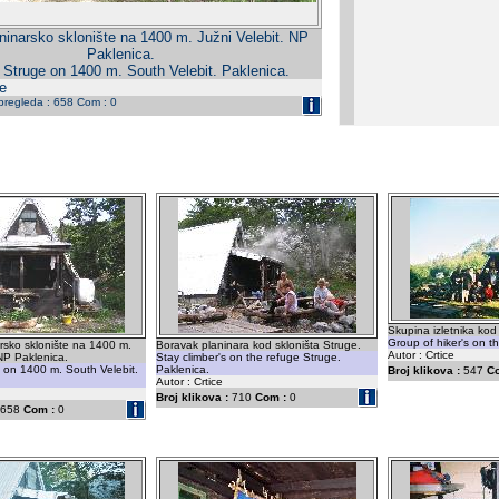
ninarsko sklonište na 1400 m. Južni Velebit. NP
Paklenica.
Struge on 1400 m. South Velebit. Paklenica.
e
 pregleda : 658 Com : 0
Skupina izletnika kod
Group of hiker's on t
rsko sklonište na 1400 m.
Boravak planinara kod skloništa Struge.
Autor : Crtice
 NP Paklenica.
Stay climber's on the refuge Struge.
 on 1400 m. South Velebit.
Paklenica.
Broj klikova :
547
C
Autor : Crtice
Broj klikova :
710
Com :
0
658
Com :
0