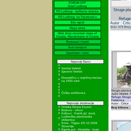
FORUM OFF
Grad Ludbreg
Struge-pla
PD Ludbreg - službene stranice
PD Ludbreg- na Facebook-u
Refuge 
Eko vijesti
Autor : Crtic
Sl.br: 375 Broj
Mapa weba
Web shop mountain maps of
Croatia, Wanderkarte of Croatia
Restorani i hoteli
Auto kampovi
Apartmani i sobe
Najnoviji članci
Srednji Velebit
Sjeverni Velebit
Dramatično u snježnoj mećavi
na 2500 ndm
Struge-planina
Češka smrčkovica
Južni Velebit.
Refuge Struge
Paklenica.
Najnovije destinacije
Autor : Crtice
Omiska Dinara Kruzno
Broj klikova :
Biokovo - vrhovi
Križevci - Kalnik (pl. dom)
Ludbreška planinarska
obilaznica
Krma - Triglav 4/5.10.2008
Slovenija
Egeria put - Hrvatska - Iovia