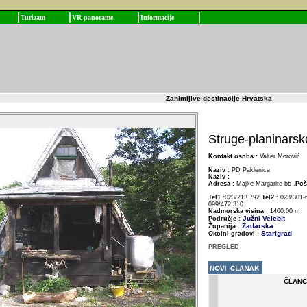
Turizam
VR panorame
Informacije
Zanimljive destinacije Hrvatska
Struge-planinarsk
Kontakt osoba :
Valter Morović
Naziv :
PD Paklenica
Naziv :
Adresa :
Majke Margarite bb ,
Poš
Tel1 :
023/213 792
Tel2 :
023/301-
099/472 310
Nadmorska visina :
1400.00 m
Južni Velebit
Područje :
Zadarska
Županija :
Starigrad
Okolni gradovi :
PREGLED
ČLANC