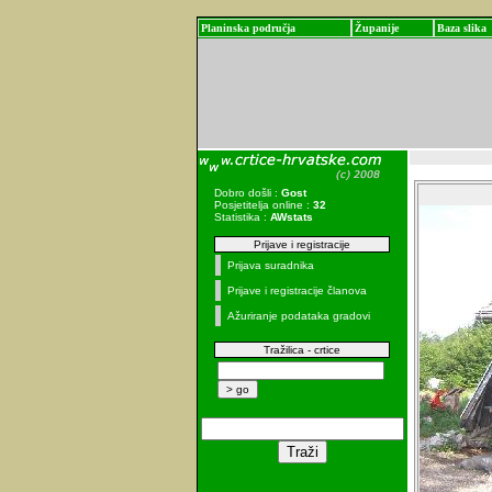
Planinska područja
Županije
Baza slika
Dobro došli :
Gost
Posjetitelja online :
32
Statistika :
AWstats
Prijave i registracije
Prijava suradnika
Prijave i registracije članova
Ažuriranje podataka gradovi
Tražilica - crtice