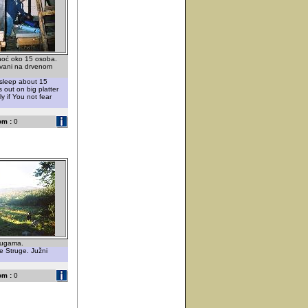
noć oko 15 osoba.
 vani na drvenom
 sleep about 15
 out on big platter
y if You not fear
om :
0
rugama.
e Struge. Južni
om :
0