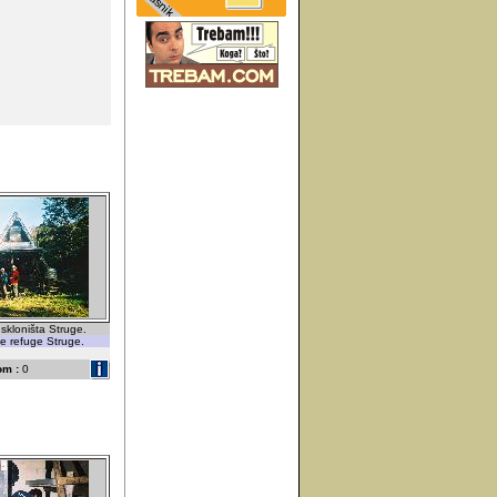
 skloništa Struge.
he refuge Struge.
om :
0