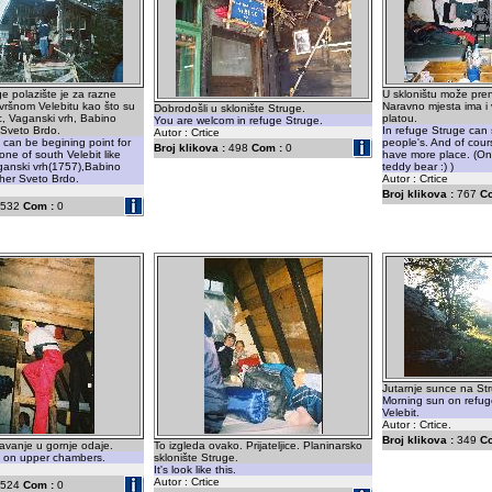
ge polazište je za razne
U skloništu može pre
 vršnom Velebitu kao što su
Naravno mjesta ima i
Dobrodošli u sklonište Struge.
, Vaganski vrh, Babino
platou.
You are welcom in refuge Struge.
e Sveto Brdo.
In refuge Struge can
Autor : Crtice
can be begining point for
people's. And of cours
Broj klikova :
498
Com :
0
one of south Velebit like
have more place. (Onl
anski vrh(1757),Babino
teddy bear :) )
ther Sveto Brdo.
Autor : Crtice
Broj klikova :
767
C
532
Com :
0
Jutarnje sunce na St
Morning sun on refug
Velebit.
Autor : Crtice.
Broj klikova :
349
C
avanje u gornje odaje.
To izgleda ovako. Prijateljice. Planinarsko
p on upper chambers.
sklonište Struge.
It's look like this.
Autor : Crtice
524
Com :
0