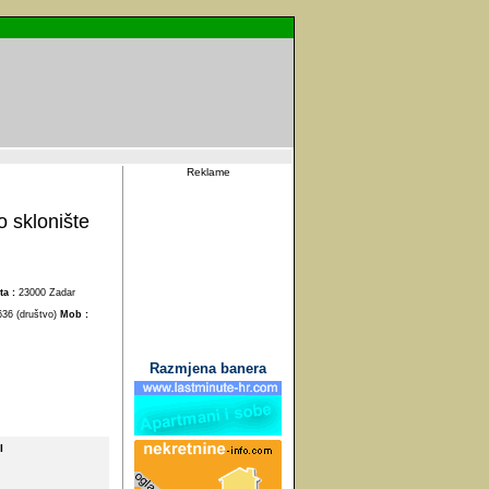
Reklame
o sklonište
ta :
23000 Zadar
636 (društvo)
Mob :
Razmjena banera
I