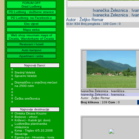
FORUM OFF
Grad Ludbreg
Ivanečka Železnica . Ivan
PD Ludbreg - službene stranice
Ivanecka Zeleznica . Ivan
PD Ludbreg- na Facebook-u
Autor : Željko Remar
Eko vijesti
Sl.br: 834 Broj pregleda : 109 Com : 0
Mapa weba
Web shop mountain maps of
Croatia, Wanderkarte of Croatia
Restorani i hoteli
Auto kampovi
Apartmani i sobe
Najnoviji članci
Srednji Velebit
Sjeverni Velebit
Dramatično u snježnoj mećavi
na 2500 ndm
Ivanečka Železnica . Ivanšćica .
Ivanecka Zeleznica . Ivanscica .
Autor : Željko Remar
Češka smrčkovica
Broj klikova :
109
Com :
0
Najnovije destinacije
Omiska Dinara Kruzno
Biokovo - vrhovi
Križevci - Kalnik (pl. dom)
Ludbreška planinarska
obilaznica
Krma - Triglav 4/5.10.2008
Slovenija
Egeria put - Hrvatska - Iovia