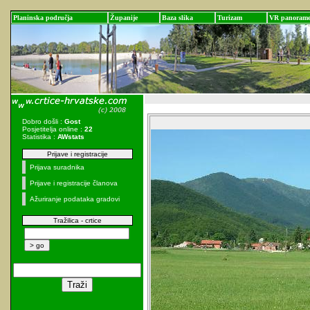
Planinska područja
Županije
Baza slika
Turizam
VR panoram
Dobro došli :
Gost
Posjetitelja online :
22
Statistika :
AWstats
Prijave i registracije
Prijava suradnika
Prijave i registracije članova
Ažuriranje podataka gradovi
Tražilica - crtice