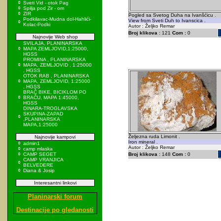
Sveti Vid - otok Pag
Spilja pod Zir - om
ZIR
Pogled sa Svetog Duha na Ivanšćicu .
Podkilavac-Mudna dol-Hahlići-
View from Sveti Duh to Ivanscica .
Kolac-Podki
Autor : Željko Remar
Broj klikova :
121
Com :
0
Najnovije Web shop
SVILAJA, PLANINARSKA
MAPA ZEMLJOVID,1:25000,
HGSS
PROMINA , PLANINARSKA
MAPA, ZEMLJOVID , 1:25000
, HGSS
OTOK RAB , PLANINARSKA
MAPA, ZEMLJOVID, 1:25000
, HGSS
BRAČ BIKE, BICIKLOM PO
BRAČU, MAPA 1:45000,
HGSS
DINARA-TROGLAVSKA
SKUPINA-ZAPAD
,PLANINARSKA
MAPA,1:25000
Željezna ruda Limonit .
Najnovije kampovi
Iron mineral .
admin1
Autor : Željko Remar
camp mlaska
CAMP SEGET
Broj klikova :
148
Com :
0
CAMP VRANJICA
BELVEDERE
Diana & Josip
Interesantni linkovi
Planinarski forum
Destinacije po gledanosti