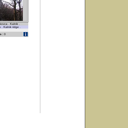
ovca . Kalnik .
. Kalnik ridge .
 :
0