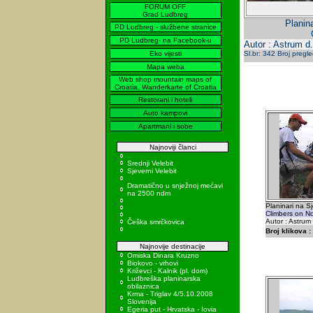
FORUM OFF
Grad Ludbreg
Planin
PD Ludbreg - službene stranice
PD Ludbreg- na Facebook-u
Autor : Astrum d
Eko vijesti
Sl.br: 342 Broj pregl
Mapa weba
Web shop mountain maps of
Croatia, Wanderkarte of Croatia
Restorani i hoteli
Auto kampovi
Apartmani i sobe
Najnoviji članci
Srednji Velebit
Sjeverni Velebit
Dramatično u snježnoj mećavi
na 2500 ndm
Planinari na S
Climbers on No
Autor : Astrum
Češka smrčkovica
Broj klikova :
Najnovije destinacije
Omiska Dinara Kruzno
Biokovo - vrhovi
Križevci - Kalnik (pl. dom)
Ludbreška planinarska
obilaznica
Krma - Triglav 4/5.10.2008
Slovenija
Egeria put - Hrvatska - Iovia