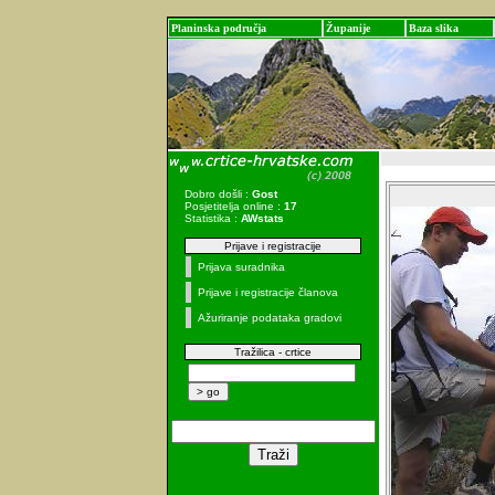
Planinska područja
Županije
Baza slika
Dobro došli :
Gost
Posjetitelja online :
17
Statistika :
AWstats
Prijave i registracije
Prijava suradnika
Prijave i registracije članova
Ažuriranje podataka gradovi
Tražilica - crtice