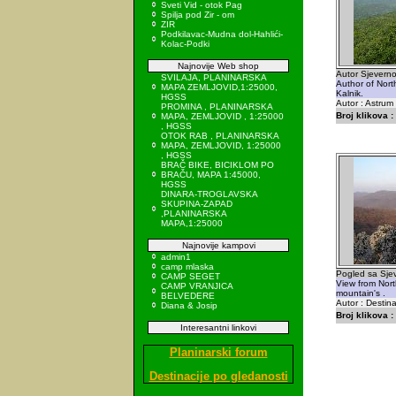
Sveti Vid - otok Pag
Spilja pod Zir - om
ZIR
Podkilavac-Mudna dol-Hahlići-
Kolac-Podki
Najnovije Web shop
Autor Sjeverno
SVILAJA, PLANINARSKA
Author of Nort
MAPA ZEMLJOVID,1:25000,
Kalnik.
HGSS
Autor : Astrum
PROMINA , PLANINARSKA
Broj klikova :
MAPA, ZEMLJOVID , 1:25000
, HGSS
OTOK RAB , PLANINARSKA
MAPA, ZEMLJOVID, 1:25000
, HGSS
BRAČ BIKE, BICIKLOM PO
BRAČU, MAPA 1:45000,
HGSS
DINARA-TROGLAVSKA
SKUPINA-ZAPAD
,PLANINARSKA
MAPA,1:25000
Najnovije kampovi
admin1
camp mlaska
Pogled sa Sjev
CAMP SEGET
View from Nort
CAMP VRANJICA
mountain's .
BELVEDERE
Autor : Destina
Diana & Josip
Broj klikova :
Interesantni linkovi
Planinarski forum
Destinacije po gledanosti