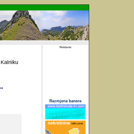
Reklame
 Kalniku
ka
Razmjena banera