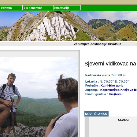
Turizam
VR panorame
Informacije
Zanimljive destinacije Hrvatska
Sjeverni vidikovac na
500.00 m
Nadmorska visina :
N: 0'0.00'' E: 0'0.00''
Lokacija :
Kalni�ko gorje
Područje :
Koprivni�ko-Kri�eva�
Županija :
Kri�evci
Okolni gradovi :
ČLANCI