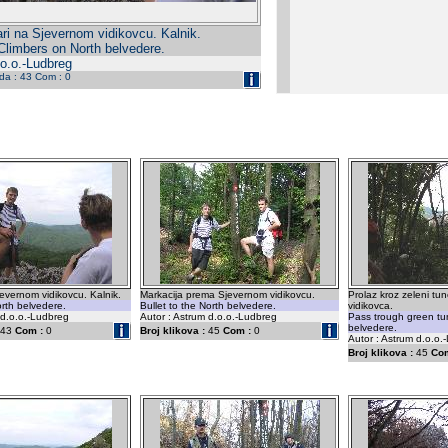
ari na Sjevernom vidikovcu. Kalnik.
Climbers on North belvedere.
.o.o.-Ludbreg
eda : 43 Com : 0
jevernom vidikovcu. Kalnik.
Markacija prema Sjevernom vidikovcu.
Prolaz kroz zeleni tu
rth belvedere.
Bullet to the North belvedere.
vidikovca.
 d.o.o.-Ludbreg
Autor : Astrum d.o.o.-Ludbreg
Pass trough green tun
belvedere.
43
Com :
0
Broj klikova :
45
Com :
0
Autor : Astrum d.o.o.
Broj klikova :
45
Com