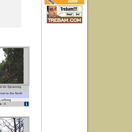
nel do Sjevernog
nel to the North
-Ludbreg
 :
0