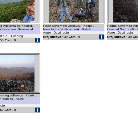
g vidikovca na Kalniku.
Prilaz Sjevernom vidikovcu . Kalnik .
Podno Sjevernog vidik
h belvedere. Brownie of
Pass to the North outlook . Kalnik .
Down of North outlook 
Autor : Destinacije
Autor : Destinacije
 d.o.o. - Ludbreg
Broj klikova :
39
Com :
0
Broj klikova :
39
Com
55
Com :
0
ernog vidikovca . Kalnik .
h outlook . Kalnik
cije
62
Com :
0