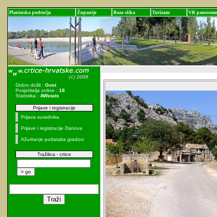
Planinska područja
Županije
Baza slika
Turizam
VR panoram
Dobro došli :
Gost
Posjetitelja online :
18
Statistika :
AWstats
Prijave i registracije
Prijava suradnika
Prijave i registracije članova
Ažuriranje podataka gradovi
Tražilica - crtice