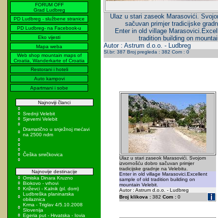
FORUM OFF
Grad Ludbreg
Ulaz u stari zaseok Marasovići. Svoj
PD Ludbreg - službene stranice
sačuvan primjer tradicijske gradn
PD Ludbreg- na Facebook-u
Enter in old village Marasovici.Excel
Eko vijesti
tradition building on mountai
Autor : Astrum d.o.o. - Ludbreg
Mapa weba
Sl.br: 387 Broj pregleda : 382 Com : 0
Web shop mountain maps of
Croatia, Wanderkarte of Croatia
Restorani i hoteli
Auto kampovi
Apartmani i sobe
Najnoviji članci
Srednji Velebit
Sjeverni Velebit
Dramatično u snježnoj mećavi
na 2500 ndm
Češka smrčkovica
Ulaz u stari zaseok Marasovići. Svojom
izvornošću dobro sačuvan primjer
tradicijske gradnje na Velebitu.
Najnovije destinacije
Enter in old village Marasovici.Excellent
Omiska Dinara Kruzno
sample of old tradition building on
Biokovo - vrhovi
mountain Velebit.
Križevci - Kalnik (pl. dom)
Autor : Astrum d.o.o. - Ludbreg
Ludbreška planinarska
Broj klikova :
382
Com :
0
obilaznica
Krma - Triglav 4/5.10.2008
Slovenija
Egeria put - Hrvatska - Iovia