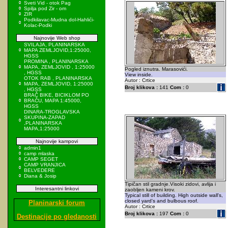
Sveti Vid - otok Pag
Spilja pod Zir - om
ZIR
Podkilavac-Mudna dol-Hahlići-
Kolac-Podki
Najnovije Web shop
SVILAJA, PLANINARSKA
MAPA ZEMLJOVID,1:25000,
HGSS
PROMINA , PLANINARSKA
MAPA, ZEMLJOVID , 1:25000
Pogled iznutra. Marasovići.
, HGSS
View inside.
OTOK RAB , PLANINARSKA
Autor : Crtice
MAPA, ZEMLJOVID, 1:25000
Broj klikova :
141
Com :
0
, HGSS
BRAČ BIKE, BICIKLOM PO
BRAČU, MAPA 1:45000,
HGSS
DINARA-TROGLAVSKA
SKUPINA-ZAPAD
,PLANINARSKA
MAPA,1:25000
Najnovije kampovi
admin1
camp mlaska
CAMP SEGET
CAMP VRANJICA
BELVEDERE
Diana & Josip
Tipičan stil gradnje.Visoki zidovi, avlija i
Interesantni linkovi
zaobljen kameni krov.
Typical still of building. High outside wall's,
closed yard's and bulbous roof.
Planinarski forum
Autor : Crtice
Broj klikova :
197
Com :
0
Destinacije po gledanosti