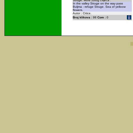
Struge. More žutog cvijeća .
In the valley Struge on the way pass
Buljma - refuge Struge. Sea of yelloow
flowers.
Autor : Crtice.
Broj klikova :
98
Com :
0