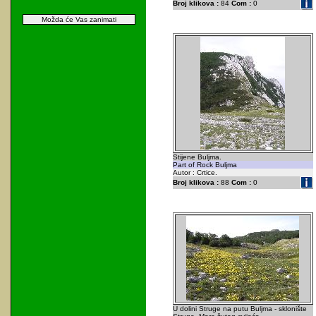
Broj klikova :
84
Com :
0
Možda će Vas zanimati
Stijene Buljma.
Part of Rock Buljma
Autor : Crtice.
Broj klikova :
88
Com :
0
U dolini Struge na putu Buljma - sklonište