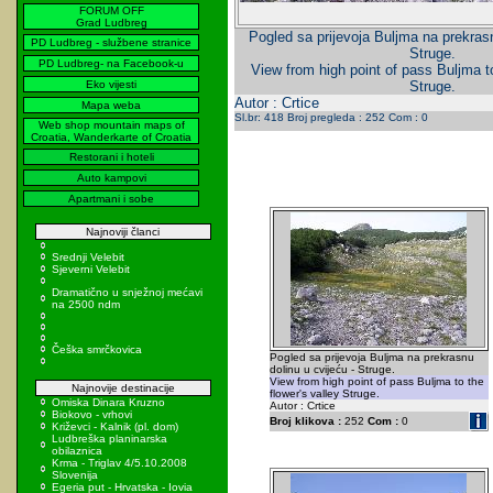
FORUM OFF
Grad Ludbreg
Pogled sa prijevoja Buljma na prekrasn
PD Ludbreg - službene stranice
Struge.
PD Ludbreg- na Facebook-u
View from high point of pass Buljma to
Eko vijesti
Struge.
Autor : Crtice
Mapa weba
Sl.br: 418 Broj pregleda : 252 Com : 0
Web shop mountain maps of
Croatia, Wanderkarte of Croatia
Restorani i hoteli
Auto kampovi
Apartmani i sobe
Najnoviji članci
Srednji Velebit
Sjeverni Velebit
Dramatično u snježnoj mećavi
na 2500 ndm
Češka smrčkovica
Pogled sa prijevoja Buljma na prekrasnu
dolinu u cvijeću - Struge.
View from high point of pass Buljma to the
Najnovije destinacije
flower's valley Struge.
Omiska Dinara Kruzno
Autor : Crtice
Biokovo - vrhovi
Broj klikova :
252
Com :
0
Križevci - Kalnik (pl. dom)
Ludbreška planinarska
obilaznica
Krma - Triglav 4/5.10.2008
Slovenija
Egeria put - Hrvatska - Iovia