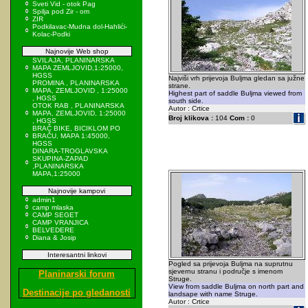
Sveti Vid - otok Pag
Spilja pod Zir - om
ZIR
Podkilavac-Mudna dol-Hahlići-
Kolac-Podki
Najnovije Web shop
SVILAJA, PLANINARSKA
MAPA ZEMLJOVID,1:25000,
HGSS
Najviši vrh prijevoja Buljma gledan sa južne
PROMINA , PLANINARSKA
strane.
MAPA, ZEMLJOVID , 1:25000
Highest part of saddle Buljma viewed from
, HGSS
south side.
OTOK RAB , PLANINARSKA
Autor : Crtice
MAPA, ZEMLJOVID, 1:25000
Broj klikova :
104
Com :
0
, HGSS
BRAČ BIKE, BICIKLOM PO
BRAČU, MAPA 1:45000,
HGSS
DINARA-TROGLAVSKA
SKUPINA-ZAPAD
,PLANINARSKA
MAPA,1:25000
Najnovije kampovi
admin1
camp mlaska
CAMP SEGET
CAMP VRANJICA
BELVEDERE
Diana & Josip
Interesantni linkovi
Pogled sa prijevoja Buljma na suprutnu
sjevernu stranu i područje s imenom
Planinarski forum
Struge.
View from saddle Buljma on north part and
Destinacije po gledanosti
landsape with name Struge.
Autor : Crtice