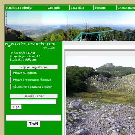
Planinska područja
Županije
Baza slika
Turizam
VR panoram
Dobro došli :
Gost
Posjetitelja online :
16
Statistika :
AWstats
Prijave i registracije
Prijava suradnika
Prijave i registracije članova
Ažuriranje podataka gradovi
Tražilica - crtice