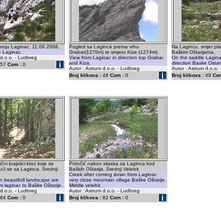
voju Laginac. 11.06.2006.
Pogled sa Laginca prema vrhu
Na Lagincu, smjer pl
e Laginac.
Grabar(1270m) te smjeru Kize (1274m).
Baškim Oštarijama.
 d.o.o. - Ludbreg
View from Laginac in direction top Grabar
On the saddle Lagina
and Kiza.
direction Baske Ostari
57
Com :
0
Autor : Astrum d.o.o. - Ludbreg
Autor : Astrum d.o.o.
Broj klikova :
48
Com :
0
Broj klikova :
49
Com
ični krajolici kroz koje se
Potočić nakon silaska sa Laginca kod
ući se sa Laginca. Srednji
Baških Oštarija. Srednji Velebit
Creek after coming down from Laginac
n beautifull landscape are
very close mountain village Baške Oštarije.
m laginac to Baške Oštarije.
Middle velebit.
 d.o.o. - Ludbreg
Autor : Astrum d.o.o. - Ludbreg
64
Com :
0
Broj klikova :
82
Com :
0