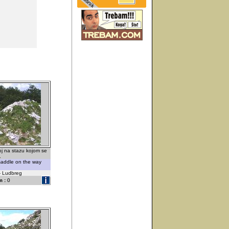
oj na stazu kojom se
.
 saddle on the way
 - Ludbreg
 :
0