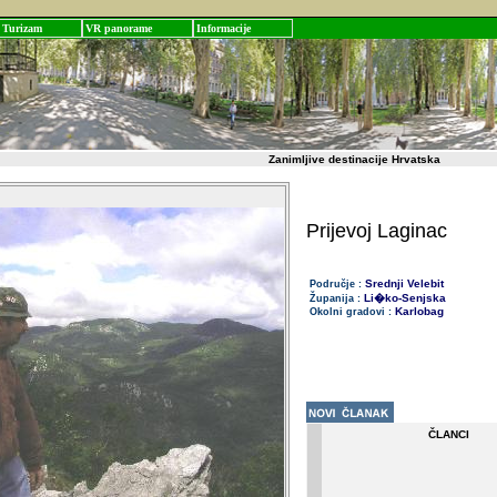
Turizam
VR panorame
Informacije
Zanimljive destinacije Hrvatska
Prijevoj Laginac
Srednji Velebit
Područje :
Li�ko-Senjska
Županija :
Karlobag
Okolni gradovi :
ČLANCI