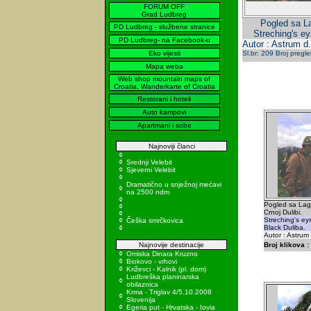
FORUM OFF
Grad Ludbreg
Pogled sa La
PD Ludbreg - službene stranice
Streching's ey
PD Ludbreg- na Facebook-u
Autor : Astrum d.
Eko vijesti
Sl.br: 209 Broj pregl
Mapa weba
Web shop mountain maps of
Croatia, Wanderkarte of Croatia
Restorani i hoteli
Auto kampovi
Apartmani i sobe
Najnoviji članci
Srednji Velebit
Sjeverni Velebit
Dramatično u snježnoj mećavi
na 2500 ndm
Pogled sa Lag
Crnoj Dulibi.
Streching's ey
Češka smrčkovica
Black Duliba.
Autor : Astrum
Najnovije destinacije
Broj klikova :
Omiska Dinara Kruzno
Biokovo - vrhovi
Križevci - Kalnik (pl. dom)
Ludbreška planinarska
obilaznica
Krma - Triglav 4/5.10.2008
Slovenija
Egeria put - Hrvatska - Iovia