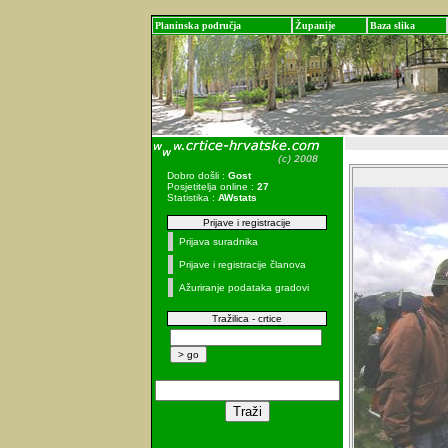
Planinska područja
Županije
Baza slika
Dobro došli :
Gost
Posjetitelja online :
27
Statistika :
AWstats
Prijave i registracije
Prijava suradnika
Prijave i registracije članova
Ažuriranje podataka gradovi
Tražilica - crtice