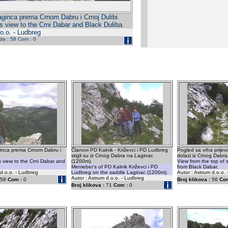
ginca prema Crnom Dabru i Crnoj Dulibi.
s view to the Crni Dabar and Black Duliba.
o.o. - Ludbreg
eda : 58 Com : 0
inca prema Crnom Dabru i
Članovi PD Kalnik - Križevci i PD Ludbreg
Pogled sa vrha prijev
stigli su iz Crnog Dabra na Laginac
dolazi iz Crnog Dabra
s view to the Crni Dabar and
(1200m).
View from the top of
Memeber's of PD Kalnik Križevci i PD
from Black Dabar.
 d.o.o. - Ludbreg
Ludbreg on the saddle Laginac (1200m).
Autor : Astrum d.o.o.
Autor : Astrum d.o.o. - Ludbreg
58
Com :
0
Broj klikova :
56
Com
Broj klikova :
71
Com :
0