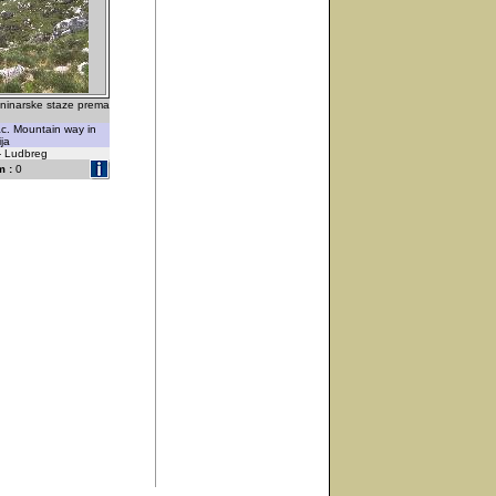
aninarske staze prema
c. Mountain way in
ja
 - Ludbreg
 :
0