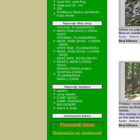
Sveti Vid - otok Pag
Spilja pod Zir - om
ZIR
Podkilavac-Mudna dol-Hahlići-
Kolac-Podki
Najnovije Web shop
SVILAJA, PLANINARSKA
Odmor na prije
MAPA ZEMLJOVID,1:25000,
Rest on saddl
HGSS
Autor : Astrum
PROMINA , PLANINARSKA
Broj klikova :
MAPA, ZEMLJOVID , 1:25000
, HGSS
OTOK RAB , PLANINARSKA
MAPA, ZEMLJOVID, 1:25000
, HGSS
BRAČ BIKE, BICIKLOM PO
BRAČU, MAPA 1:45000,
HGSS
DINARA-TROGLAVSKA
SKUPINA-ZAPAD
,PLANINARSKA
MAPA,1:25000
Najnovije kampovi
admin1
camp mlaska
CAMP SEGET
CAMP VRANJICA
Prelijepi i neob
BELVEDERE
prolazi spuštaj
Diana & Josip
Velebit.
Very strange a
Interesantni linkovi
on the way fro
Autor : Astrum
Planinarski forum
Broj klikova :
Destinacije po gledanosti