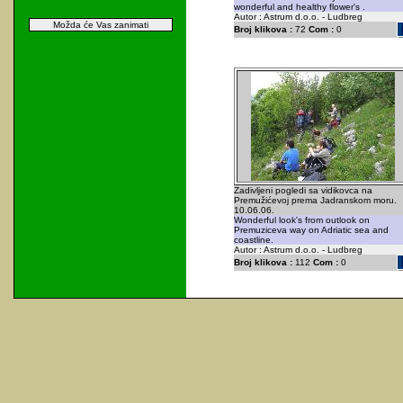
wonderful and healthy flower's .
Autor : Astrum d.o.o. - Ludbreg
Možda će Vas zanimati
Broj klikova :
72
Com :
0
Zadivljeni pogledi sa vidikovca na
Premužićevoj prema Jadranskom moru.
10.06.06.
Wonderful look's from outlook on
Premuziceva way on Adriatic sea and
coastline.
Autor : Astrum d.o.o. - Ludbreg
Broj klikova :
112
Com :
0