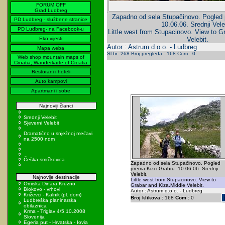
FORUM OFF
Grad Ludbreg
Zapadno od sela Stupačinovo. Pogled p
PD Ludbreg - službene stranice
10.06.06. Srednji Vele
PD Ludbreg- na Facebook-u
Little west from Stupacinovo. View to G
Eko vijesti
Velebit.
Autor : Astrum d.o.o. - Ludbreg
Mapa weba
Sl.br: 268 Broj pregleda : 168 Com : 0
Web shop mountain maps of
Croatia, Wanderkarte of Croatia
Restorani i hoteli
Auto kampovi
Apartmani i sobe
Najnoviji članci
Srednji Velebit
Sjeverni Velebit
Dramatično u snježnoj mećavi
na 2500 ndm
Češka smrčkovica
Zapadno od sela Stupačinovo. Pogled
prema Kizi i Grabru. 10.06.06. Srednji
Velebit.
Najnovije destinacije
Little west from Stupacinovo. View to
Omiska Dinara Kruzno
Grabar and Kiza.Middle Velebit.
Biokovo - vrhovi
Autor : Astrum d.o.o. - Ludbreg
Križevci - Kalnik (pl. dom)
Broj klikova :
168
Com :
0
Ludbreška planinarska
obilaznica
Krma - Triglav 4/5.10.2008
Slovenija
Egeria put - Hrvatska - Iovia