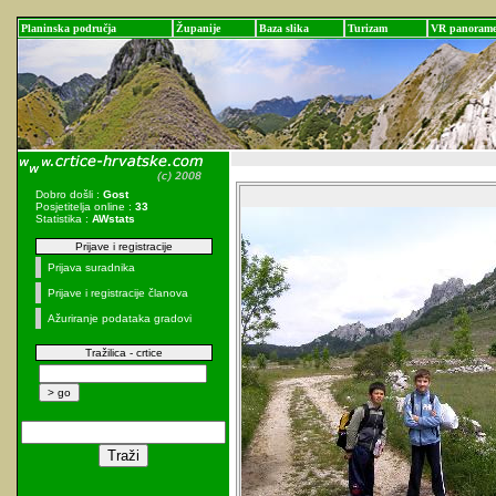
Planinska područja
Županije
Baza slika
Turizam
VR panoram
Dobro došli :
Gost
Posjetitelja online :
33
Statistika :
AWstats
Prijave i registracije
Prijava suradnika
Prijave i registracije članova
Ažuriranje podataka gradovi
Tražilica - crtice