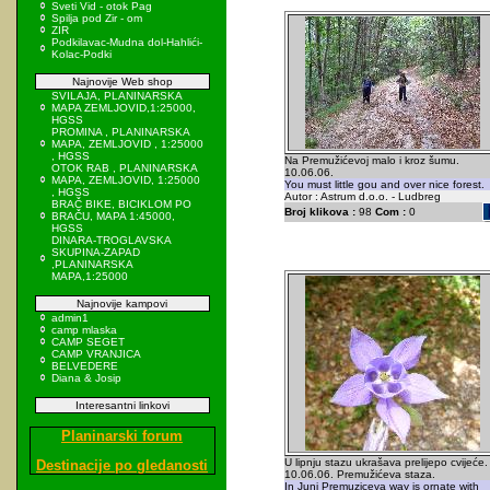
Sveti Vid - otok Pag
Spilja pod Zir - om
ZIR
Podkilavac-Mudna dol-Hahlići-
Kolac-Podki
Najnovije Web shop
SVILAJA, PLANINARSKA
MAPA ZEMLJOVID,1:25000,
HGSS
PROMINA , PLANINARSKA
MAPA, ZEMLJOVID , 1:25000
, HGSS
Na Premužićevoj malo i kroz šumu.
OTOK RAB , PLANINARSKA
10.06.06.
MAPA, ZEMLJOVID, 1:25000
You must little gou and over nice forest.
, HGSS
Autor : Astrum d.o.o. - Ludbreg
BRAČ BIKE, BICIKLOM PO
Broj klikova :
98
Com :
0
BRAČU, MAPA 1:45000,
HGSS
DINARA-TROGLAVSKA
SKUPINA-ZAPAD
,PLANINARSKA
MAPA,1:25000
Najnovije kampovi
admin1
camp mlaska
CAMP SEGET
CAMP VRANJICA
BELVEDERE
Diana & Josip
Interesantni linkovi
Planinarski forum
U lipnju stazu ukrašava prelijepo cvijeće.
Destinacije po gledanosti
10.06.06. Premužićeva staza.
In Juni Premuziceva way is ornate with