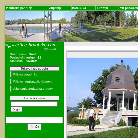
Planinska područja
Županije
Baza slika
Turizam
VR panoram
Dobro došli :
Gost
Posjetitelja online :
21
Statistika :
AWstats
Prijave i registracije
Prijava suradnika
Prijave i registracije članova
Ažuriranje podataka gradovi
Tražilica - crtice