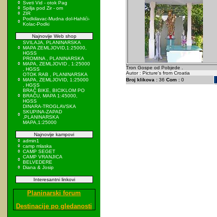
Sveti Vid - otok Pag
Spilja pod Zir - om
ZIR
Podkilavac-Mudna dol-Hahlići-
Kolac-Podki
Najnovije Web shop
SVILAJA, PLANINARSKA
MAPA ZEMLJOVID,1:25000,
HGSS
PROMINA , PLANINARSKA
MAPA, ZEMLJOVID , 1:25000
Tron Gospe od Pobjede .
, HGSS
Autor : Picture's from Croatia
OTOK RAB , PLANINARSKA
MAPA, ZEMLJOVID, 1:25000
Broj klikova :
36
Com :
0
, HGSS
BRAČ BIKE, BICIKLOM PO
BRAČU, MAPA 1:45000,
HGSS
DINARA-TROGLAVSKA
SKUPINA-ZAPAD
,PLANINARSKA
MAPA,1:25000
Najnovije kampovi
admin1
camp mlaska
CAMP SEGET
CAMP VRANJICA
BELVEDERE
Diana & Josip
Interesantni linkovi
Planinarski forum
Destinacije po gledanosti