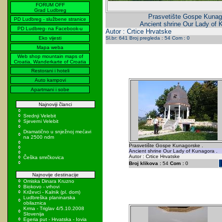
FORUM OFF
Grad Ludbreg
Prasvetište Gospe Kunag
PD Ludbreg - službene stranice
Ancient shrine Our Lady of 
PD Ludbreg- na Facebook-u
Autor : Crtice Hrvatske
Eko vijesti
Sl.br: 641 Broj pregleda : 54 Com : 0
Mapa weba
Web shop mountain maps of
Croatia, Wanderkarte of Croatia
Restorani i hoteli
Auto kampovi
Apartmani i sobe
Najnoviji članci
Srednji Velebit
Sjeverni Velebit
Dramatično u snježnoj mećavi
na 2500 ndm
Prasvetište Gospe Kunagorske .
Ancient shrine Our Lady of Kunagora .
Autor : Crtice Hrvatske
Češka smrčkovica
Broj klikova :
54
Com :
0
Najnovije destinacije
Omiska Dinara Kruzno
Biokovo - vrhovi
Križevci - Kalnik (pl. dom)
Ludbreška planinarska
obilaznica
Krma - Triglav 4/5.10.2008
Slovenija
Egeria put - Hrvatska - Iovia