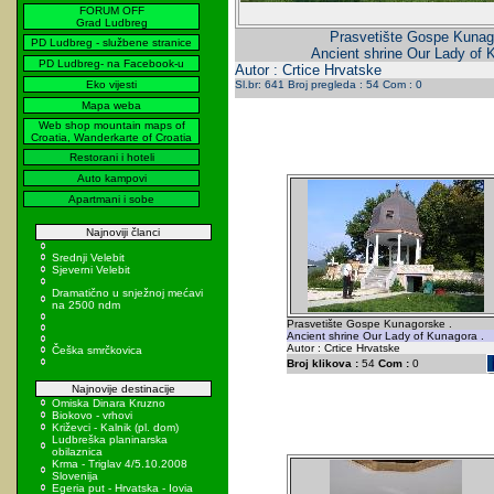
FORUM OFF
Grad Ludbreg
Prasvetište Gospe Kunag
PD Ludbreg - službene stranice
Ancient shrine Our Lady of 
PD Ludbreg- na Facebook-u
Autor : Crtice Hrvatske
Eko vijesti
Sl.br: 641 Broj pregleda : 54 Com : 0
Mapa weba
Web shop mountain maps of
Croatia, Wanderkarte of Croatia
Restorani i hoteli
Auto kampovi
Apartmani i sobe
Najnoviji članci
Srednji Velebit
Sjeverni Velebit
Dramatično u snježnoj mećavi
na 2500 ndm
Prasvetište Gospe Kunagorske .
Ancient shrine Our Lady of Kunagora .
Autor : Crtice Hrvatske
Češka smrčkovica
Broj klikova :
54
Com :
0
Najnovije destinacije
Omiska Dinara Kruzno
Biokovo - vrhovi
Križevci - Kalnik (pl. dom)
Ludbreška planinarska
obilaznica
Krma - Triglav 4/5.10.2008
Slovenija
Egeria put - Hrvatska - Iovia