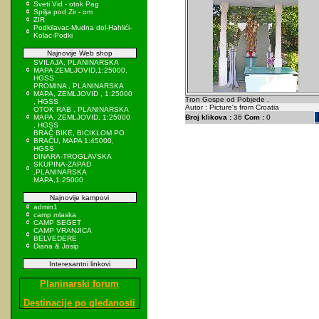
Sveti Vid - otok Pag
Spilja pod Zir - om
ZIR
Podkilavac-Mudna dol-Hahlići-
Kolac-Podki
Najnovije Web shop
SVILAJA, PLANINARSKA
MAPA ZEMLJOVID,1:25000,
HGSS
PROMINA , PLANINARSKA
MAPA, ZEMLJOVID , 1:25000
Tron Gospe od Pobjede .
, HGSS
Autor : Picture's from Croatia
OTOK RAB , PLANINARSKA
MAPA, ZEMLJOVID, 1:25000
Broj klikova :
36
Com :
0
, HGSS
BRAČ BIKE, BICIKLOM PO
BRAČU, MAPA 1:45000,
HGSS
DINARA-TROGLAVSKA
SKUPINA-ZAPAD
,PLANINARSKA
MAPA,1:25000
Najnovije kampovi
admin1
camp mlaska
CAMP SEGET
CAMP VRANJICA
BELVEDERE
Diana & Josip
Interesantni linkovi
Planinarski forum
Destinacije po gledanosti