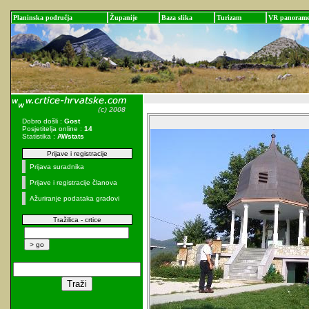
Planinska područja
Županije
Baza slika
Turizam
VR panoram
Dobro došli :
Gost
Posjetitelja online :
14
Statistika :
AWstats
Prijave i registracije
Prijava suradnika
Prijave i registracije članova
Ažuriranje podataka gradovi
Tražilica - crtice