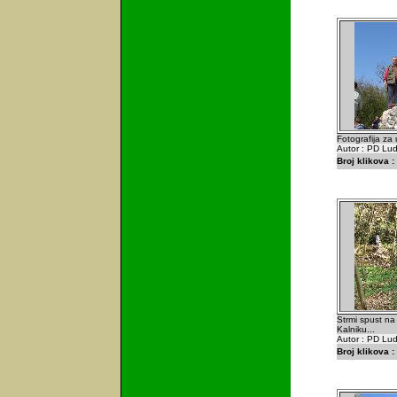
Fotografija z
Autor : PD Lu
Broj klikova :
Strmi spust n
Kalniku...
Autor : PD Lu
Broj klikova :