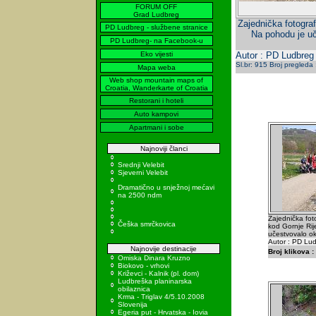
FORUM OFF
Grad Ludbreg
Zajednička fotogra
PD Ludbreg - službene stranice
Na pohodu je uč
PD Ludbreg- na Facebook-u
Eko vijesti
Autor : PD Ludbreg
Sl.br: 915 Broj pregleda
Mapa weba
Web shop mountain maps of
Croatia, Wanderkarte of Croatia
Restorani i hoteli
Auto kampovi
Apartmani i sobe
Najnoviji članci
Srednji Velebit
Sjeverni Velebit
Dramatično u snježnoj mećavi
na 2500 ndm
Zajednička fot
Češka smrčkovica
kod Gornje Ri
učestvovalo ok
Autor : PD Lu
Najnovije destinacije
Broj klikova :
Omiska Dinara Kruzno
Biokovo - vrhovi
Križevci - Kalnik (pl. dom)
Ludbreška planinarska
obilaznica
Krma - Triglav 4/5.10.2008
Slovenija
Egeria put - Hrvatska - Iovia