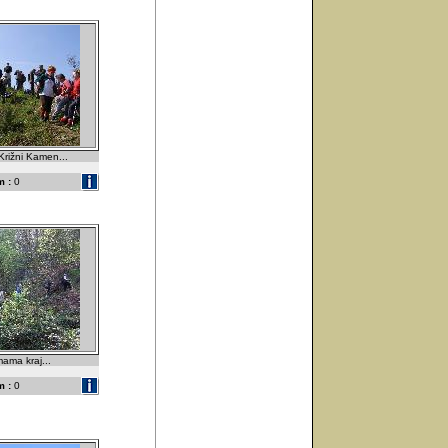
Križni Kamen...
 :
0
mama kraj...
 :
0