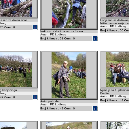
a red za Aninu žićaru...
Uspješno savladavanje
dbreg
Ništa nas ne smije zaus
Autor : PD Ludbreg
70
Com :
0
Broj klikova :
50
Com
Neki nisu čekali na red za žićaru...
Autor : PD Ludbreg
Broj klikova :
58
Com :
0
g kanjoninga....
Njima je to 1. planinar
dbreg
Bedže....
Autor : PD Ludbreg
47
Com :
0
Broj klikova :
49
Com
Autor pohoda...
Autor : PD Ludbreg
Broj klikova :
42
Com :
0