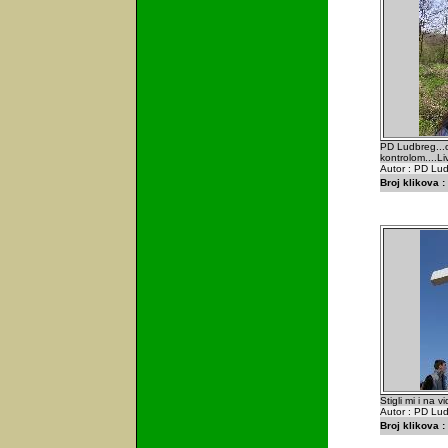
PD Ludbreg...o
kontrolom....L
Autor : PD Lu
Broj klikova :
Stigli mi i na 
Autor : PD Lu
Broj klikova :