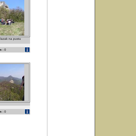
lazak na pustu
 :
0
 :
0