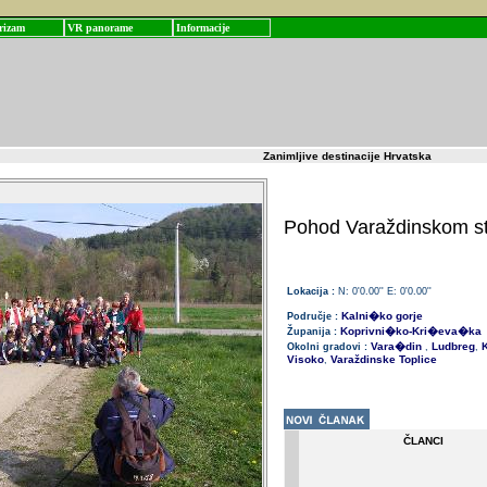
rizam
VR panorame
Informacije
Zanimljive destinacije Hrvatska
Pohod Varaždinskom s
Lokacija :
N: 0'0.00'' E: 0'0.00''
Kalni�ko gorje
Područje :
Koprivni�ko-Kri�eva�ka
Županija :
Vara�din
Ludbreg
K
Okolni gradovi :
,
,
Visoko
Varaždinske Toplice
,
ČLANCI