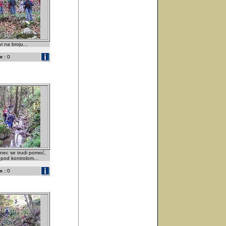
i na broju...
 :
0
dinec se trudi pomoć,
u pod kontrolom...
 :
0