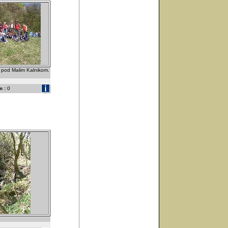
a pod Malim Kalnikom.
 :
0