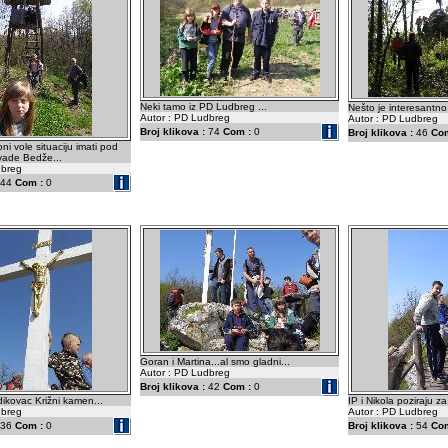
Neki tamo iz PD Ludbreg ...
Nešto je interesantno
Autor : PD Ludbreg
Autor : PD Ludbreg
Broj klikova :
74
Com :
0
Broj klikova :
46
Com
ni vole situaciju imati pod
ivade Bedže...
dbreg
44
Com :
0
Goran i Martina...al smo gladni...
Autor : PD Ludbreg
Broj klikova :
42
Com :
0
vidikovac Križni kamen...
IP i Nikola poziraju za
dbreg
Autor : PD Ludbreg
36
Com :
0
Broj klikova :
54
Com