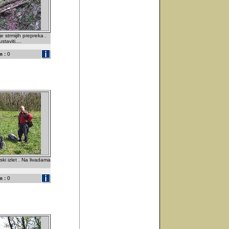
 strmijih prepreka .
taviti....
 :
0
ski izlet . Na livadama
 :
0