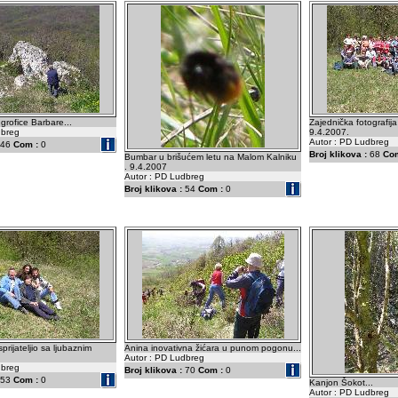
grofice Barbare...
Zajednička fotografij
dbreg
9.4.2007.
Autor : PD Ludbreg
46
Com :
0
Broj klikova :
68
Com
Bumbar u brišućem letu na Malom Kalniku
. 9.4.2007
Autor : PD Ludbreg
Broj klikova :
54
Com :
0
prijateljio sa ljubaznim
Anina inovativna žićara u punom pogonu...
Autor : PD Ludbreg
dbreg
Broj klikova :
70
Com :
0
53
Com :
0
Kanjon Šokot...
Autor : PD Ludbreg