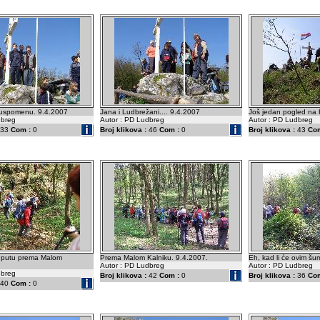
a uspomenu. 9.4.2007
Jana i Ludbrežani.... 9.4.2007
Još jedan pogled na 
dbreg
Autor : PD Ludbreg
Autor : PD Ludbreg
33
Com :
0
Broj klikova :
46
Com :
0
Broj klikova :
43
Com
a putu prema Malom
Prema Malom Kalniku. 9.4.2007.
Eh, kad li će ovim šu
Autor : PD Ludbreg
Autor : PD Ludbreg
dbreg
Broj klikova :
42
Com :
0
Broj klikova :
36
Com
40
Com :
0