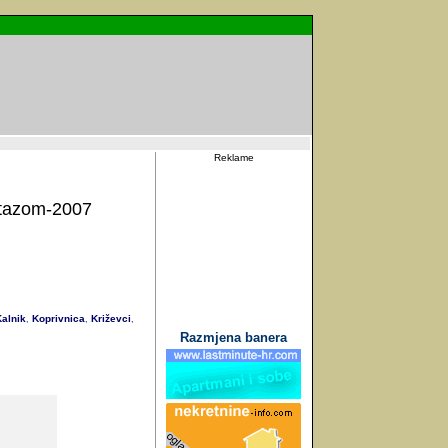
Reklame
tazom-2007
alnik
Koprivnica
Križevci
,
,
,
Razmjena banera