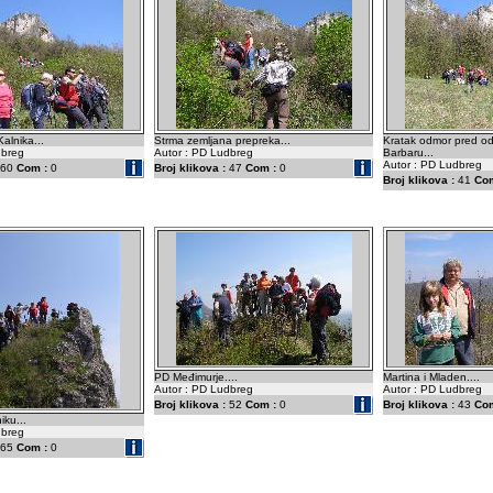
alnika...
Strma zemljana prepreka...
Kratak odmor pred od
dbreg
Autor : PD Ludbreg
Barbaru...
Autor : PD Ludbreg
60
Com :
0
Broj klikova :
47
Com :
0
Broj klikova :
41
Com
PD Međimurje....
Martina i Mladen....
Autor : PD Ludbreg
Autor : PD Ludbreg
Broj klikova :
52
Com :
0
Broj klikova :
43
Com
ku...
dbreg
65
Com :
0