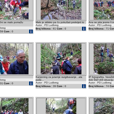
 Oni se malo pomažu
Malo je sklisko pa ću pokušati preletjeti to .
Ana se pita jesmo li sv
Autor : PD Ludbreg
Autor : PD Ludbreg
dbreg
Broj klikova :
61
Com :
0
Broj klikova :
71
Com
59
Com :
0
a
Kanjoning za jutarnje razgibavanje...ala
IP fotografira, Varaž
dbreg
paše...
dok Štef drži situacij
Autor : PD Ludbreg
Autor : PD Ludbreg
31
Com :
0
Broj klikova :
39
Com :
0
Broj klikova :
74
Com