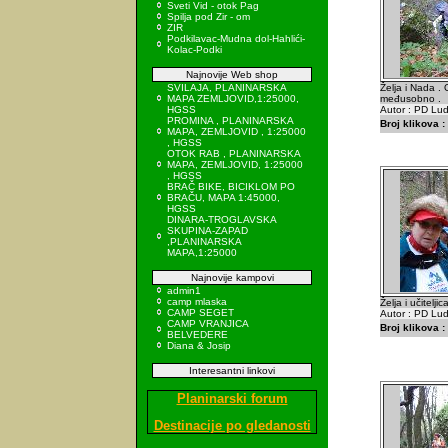
Sveti Vid - otok Pag
Spilja pod Zir - om
ZIR
Podkilavac-Mudna dol-Hahlići-
Kolac-Podki
Najnovije Web shop
SVILAJA, PLANINARSKA
Želja i Nada .
MAPA ZEMLJOVID,1:25000,
međusobno .
HGSS
Autor : PD Lu
PROMINA , PLANINARSKA
Broj klikova :
MAPA, ZEMLJOVID , 1:25000
, HGSS
OTOK RAB , PLANINARSKA
MAPA, ZEMLJOVID, 1:25000
, HGSS
BRAČ BIKE, BICIKLOM PO
BRAČU, MAPA 1:45000,
HGSS
DINARA-TROGLAVSKA
SKUPINA-ZAPAD
,PLANINARSKA
MAPA,1:25000
Najnovije kampovi
admin1
camp mlaska
Želja i učiteljic
CAMP SEGET
Autor : PD Lu
CAMP VRANJICA
Broj klikova :
BELVEDERE
Diana & Josip
Interesantni linkovi
Planinarski forum
Destinacije po gledanosti