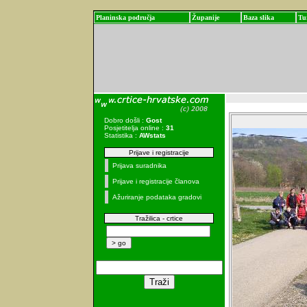
Planinska područja
Županije
Baza slika
Tu
Dobro došli :
Gost
Posjetitelja online :
31
Statistika :
AWstats
Prijave i registracije
Prijava suradnika
Prijave i registracije članova
Ažuriranje podataka gradovi
Tražilica - crtice