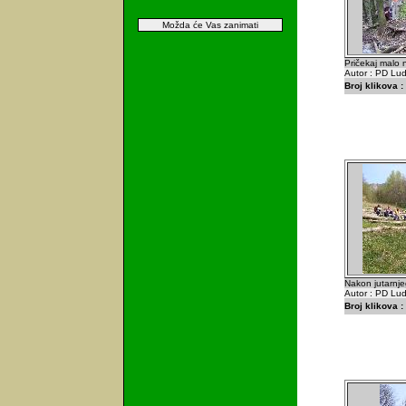
Možda će Vas zanimati
Pričekaj malo n
Autor : PD Lu
Broj klikova :
Nakon jutarnje
Autor : PD Lu
Broj klikova :