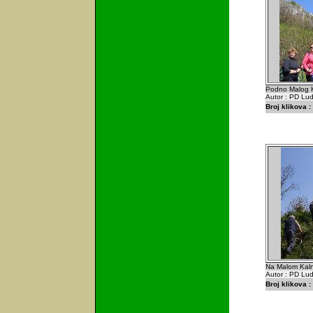
Podno Malog K
Autor : PD Lu
Broj klikova :
Na Malom Kalni
Autor : PD Lu
Broj klikova :