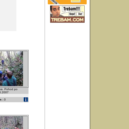
ka. Pohod po
.4.2007
 :
0