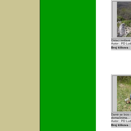
Ostaci tvrđave 
Autor : PD Lu
Broj klikova :
Damir se brzo s
domaćinima...
Autor : PD Lu
Broj klikova :