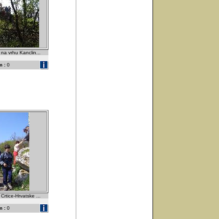
 na vrhu Kanclin...
 :
0
 Crtice-Hrvatske ...
 :
0