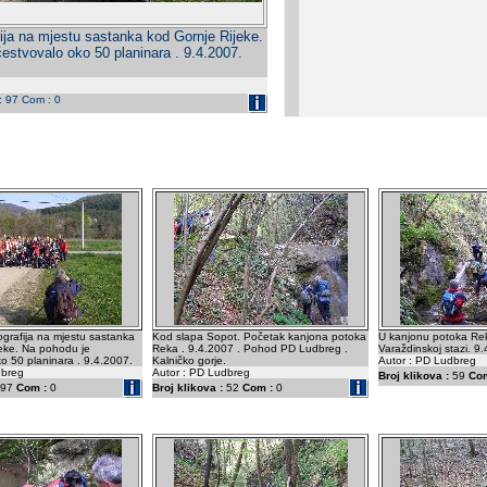
fija na mjestu sastanka kod Gornje Rijeke.
estvovalo oko 50 planinara . 9.4.2007.
 : 97 Com : 0
ografija na mjestu sastanka
Kod slapa Sopot. Početak kanjona potoka
U kanjonu potoka Re
jeke. Na pohodu je
Reka . 9.4.2007 . Pohod PD Ludbreg .
Varaždinskoj stazi. 9
o 50 planinara . 9.4.2007.
Kalničko gorje.
Autor : PD Ludbreg
dbreg
Autor : PD Ludbreg
Broj klikova :
59
Com
97
Com :
0
Broj klikova :
52
Com :
0