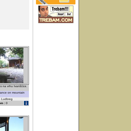
es na vrhu Ivanšćice.
dance on mountain
 - Ludbreg
om :
0