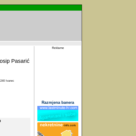
Reklame
osip Pasarić
240 Ivanec
Razmjena banera
I