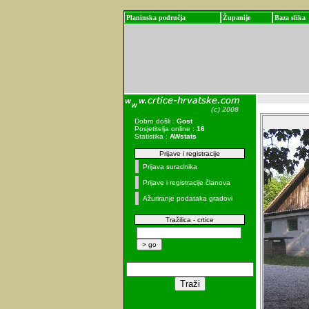
Planinska područja
Županije
Baza slika
Dobro došli :
Gost
Posjetitelja online :
16
Statistika :
AWstats
Prijave i registracije
Prijava suradnika
Prijave i registracije članova
Ažuriranje podataka gradovi
Tražilica - crtice