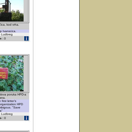
ćica, kod vrha.
p Ivanscica.
 - Ludbreg
 :
0
 slova poruka HPD-a
asna.
irst letter's
organization HPD
ambigous. "Save
ca"
 - Ludbreg
 :
0