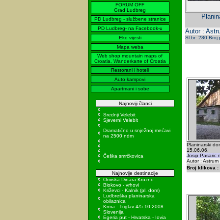
FORUM OFF
Grad Ludbreg
Planin
PD Ludbreg - službene stranice
PD Ludbreg- na Facebook-u
Autor : Astr
Eko vijesti
Sl.br: 280 Broj
Mapa weba
Web shop mountain maps of
Croatia, Wanderkarte of Croatia
Restorani i hoteli
Auto kampovi
Apartmani i sobe
Najnoviji članci
Srednji Velebit
Sjeverni Velebit
Dramatično u snježnoj mećavi
na 2500 ndm
Planinarski do
15.06.06.
Josip Pasaric
Češka smrčkovica
Autor : Astrum
Broj klikova :
Najnovije destinacije
Omiska Dinara Kruzno
Biokovo - vrhovi
Križevci - Kalnik (pl. dom)
Ludbreška planinarska
obilaznica
Krma - Triglav 4/5.10.2008
Slovenija
Egeria put - Hrvatska - Iovia