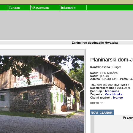
Turizam
VR panorame
Informacije
Zanimljive destinacije Hrvatska
Planinarski dom-J
Kontakt osoba :
Dragec
Naziv :
HPD Ivančica
Naziv :
p.p. 40
Adresa :
Lj.Gaja 13/III ,
Pošta :
42
Tel1 :
049-460 080
Tel2 :
Mob :
Nadmorska visina :
1054.00 m
Ivanščica
Područje :
Varaždinska
Županija :
Ivanec
Okolni gradovi :
PREGLED
ČLANC