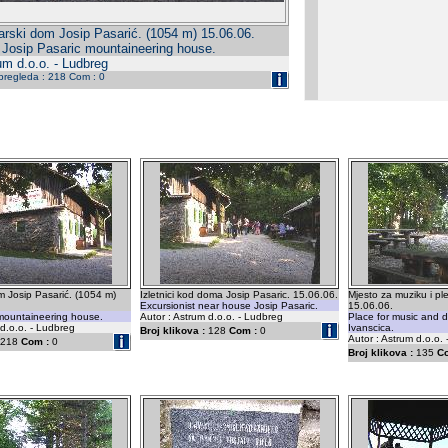
arski dom Josip Pasarić. (1054 m) 15.06.06.
Josip Pasaric mountaineering house.
um d.o.o. - Ludbreg
 pregleda : 218 Com : 0
m Josip Pasarić. (1054 m)
Izletnici kod doma Josip Pasaric. 15.06.06.
Mjesto za muziku i pl
Excursionist near house Josip Pasaric.
15.06.06.
 mountaineering house.
Autor : Astrum d.o.o. - Ludbreg
Place for music and 
 d.o.o. - Ludbreg
Ivanscica.
Broj klikova :
128
Com :
0
Autor : Astrum d.o.o.
218
Com :
0
Broj klikova :
135
C