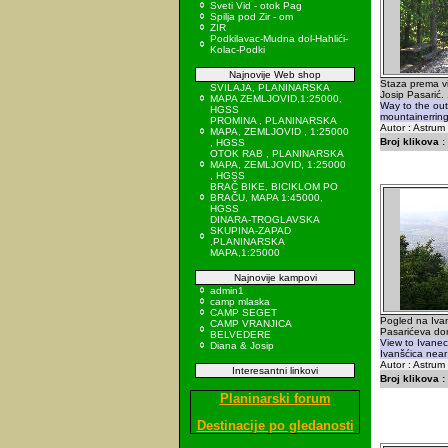
Sveti Vid - otok Pag
Spilja pod Zir - om
ZIR
Podkilavac-Mudna dol-Hahlići-
Kolac-Podki
Najnovije Web shop
Staza prema v
SVILAJA, PLANINARSKA
Josip Pasarić.
MAPA ZEMLJOVID,1:25000,
Way to the out
HGSS
mountainerrin
PROMINA , PLANINARSKA
Autor : Astrum
MAPA, ZEMLJOVID , 1:25000
Broj klikova :
, HGSS
OTOK RAB , PLANINARSKA
MAPA, ZEMLJOVID, 1:25000
, HGSS
BRAČ BIKE, BICIKLOM PO
BRAČU, MAPA 1:45000,
HGSS
DINARA-TROGLAVSKA
SKUPINA-ZAPAD
,PLANINARSKA
MAPA,1:25000
Najnovije kampovi
admin1
camp mlaska
CAMP SEGET
Pogled na Ivan
CAMP VRANJICA
Pasarićeva do
BELVEDERE
View to Ivanec
Diana & Josip
Ivanšćica near
Autor : Astrum
Interesantni linkovi
Broj klikova :
Planinarski forum
Destinacije po gledanosti