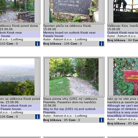
idikovcu Kiosk pored doma
Spomen ploča na vidikovcu Kiosk.
Vidikovac Kios. Ivanš
 15.06.06.
15.06.06
15.06.06
look Kiosk near
Memory board on outlook Kiosk near
Outlook Kiosk near to
g house.
Pasaric house.
Autor : Astrum d.o.o.
 d.o.o. - Ludbreg
Autor : Astrum d.o.o. - Ludbreg
Broj klikova :
94
Com
103
Com :
0
Broj klikova :
106
Com :
0
ec sa vidikovca Kiosk pored
Staza prema vrhu (1061 m) i vidikovcu
Iako se ne vide prva
ma. 15.06.06.
Piramida. Pasarićev dom na Ivanšćici.
Ivanšćica je sasvim j
 from outlook Kiosk on
15.06.06
Although we can't see f
 Pasaric house.
Way to the top (1061 m) and outlook
message of climbers 
 d.o.o. - Ludbreg
Piramida.
Ivanšćica is very un
Autor : Astrum d.o.o. - Ludbreg
beautifluly of Ivansci
106
Com :
0
Autor : Astrum d.o.o.
Broj klikova :
95
Com :
0
Broj klikova :
85
Com