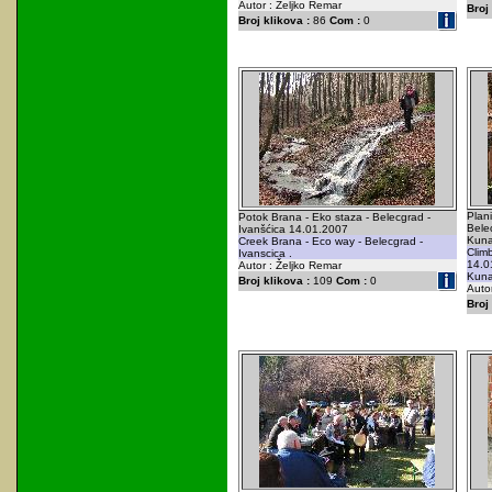
Autor : Željko Remar
Broj 
Broj klikova :
86
Com :
0
Plani
Potok Brana - Eko staza - Belecgrad -
Belec
Ivanšćica 14.01.2007
Kuna
Creek Brana - Eco way - Belecgrad -
Clim
Ivanscica .
14.0
Autor : Željko Remar
Kuna
Broj klikova :
109
Com :
0
Auto
Broj 