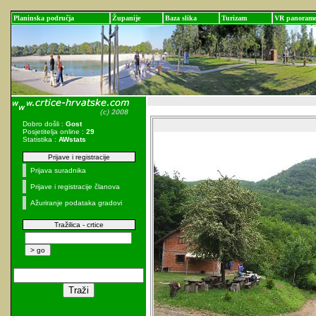
Planinska područja
Županije
Baza slika
Turizam
VR panoram
Dobro došli :
Gost
Posjetitelja online :
29
Statistika :
AWstats
Prijave i registracije
Prijava suradnika
Prijave i registracije članova
Ažuriranje podataka gradovi
Tražilica - crtice