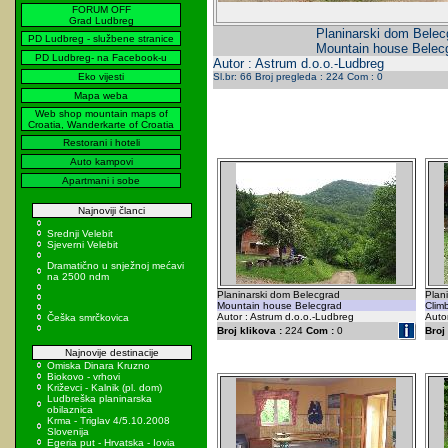
FORUM OFF
Grad Ludbreg
Planinarski dom Belec
PD Ludbreg - službene stranice
Mountain house Belec
PD Ludbreg- na Facebook-u
Autor : Astrum d.o.o.-Ludbreg
Eko vijesti
Sl.br: 66 Broj pregleda : 224 Com : 0
Mapa weba
Web shop mountain maps of
Croatia, Wanderkarte of Croatia
Restorani i hoteli
Auto kampovi
Apartmani i sobe
Najnoviji članci
Srednji Velebit
Sjeverni Velebit
Dramatično u snježnoj mećavi
na 2500 ndm
Planinarski dom Belecgrad
Plan
Mountain house Belecgrad
Clim
Autor : Astrum d.o.o.-Ludbreg
Auto
Češka smrčkovica
Broj klikova :
224
Com :
0
Broj 
Najnovije destinacije
Omiska Dinara Kruzno
Biokovo - vrhovi
Križevci - Kalnik (pl. dom)
Ludbreška planinarska
obilaznica
Krma - Triglav 4/5.10.2008
Slovenija
Egeria put - Hrvatska - Iovia