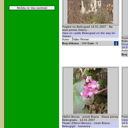
Možda će Vas zanimati
Pogled na Belecgrad 14.01.2007 . Na
stazi prema Osincu .
View on castle Belecgrad on the way for
Osinec .
Susre
Autor : Željko Remar
Bele
Broj klikova :
168
Com :
0
Encou
14.01
Autor
Broj 
Obični likovac - potok Brana . Staza prema
Poto
Belecgradu . 14.01.2007 .
Creek
Flower (Obicni likovac) - creek Brana .
14.0
Belecgrad . Ivanscica .
Autor