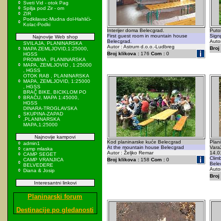
Sveti Vid - otok Pag
Spilja pod Zir - om
ZIR
Podkilavac-Mudna dol-Hahlići-
Kolac-Podki
Interijer doma Belecgrad.
Puto
First guest room in mountain house
Sign
Najnovije Web shop
Belecgrad.
Auto
SVILAJA, PLANINARSKA
Autor : Astrum d.o.o.-Ludbreg
Broj 
MAPA ZEMLJOVID,1:25000,
Broj klikova :
176
Com :
0
HGSS
PROMINA , PLANINARSKA
MAPA, ZEMLJOVID , 1:25000
, HGSS
OTOK RAB , PLANINARSKA
MAPA, ZEMLJOVID, 1:25000
, HGSS
BRAČ BIKE, BICIKLOM PO
BRAČU, MAPA 1:45000,
HGSS
DINARA-TROGLAVSKA
SKUPINA-ZAPAD
,PLANINARSKA
MAPA,1:25000
Najnovije kampovi
Kod planinarske kuće Belecgrad
Plani
admin1
At the mountain house Belecgrad
Vara
camp mlaska
Autor : Željko Remar
14.0
CAMP SEGET
Clim
CAMP VRANJICA
Broj klikova :
158
Com :
0
Bele
BELVEDERE
Autor
Diana & Josip
Broj 
Interesantni linkovi
Planinarski forum
Destinacije po gledanosti