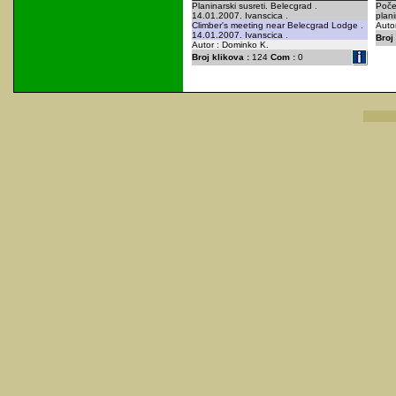
Planinarski susreti. Belecgrad .
Poče
14.01.2007. Ivanscica .
plan
Climber's meeting near Belecgrad Lodge .
Autor
14.01.2007. Ivanscica .
Broj 
Autor : Dominko K.
Broj klikova :
124
Com :
0