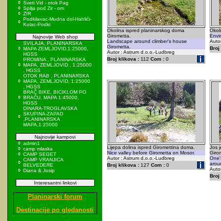
Sveti Vid - otok Pag
Spilja pod Zir - om
ZIR
Podkilavac-Mudna dol-Hahlići-
Kolac-Podki
Okolina ispred planinarskog doma
Okol
Girometta.
Envi
Najnovije Web shop
Landscape around climber's house
Auto
SVILAJA, PLANINARSKA
Girometta.
Broj 
MAPA ZEMLJOVID,1:25000,
Autor : Astrum d.o.o.-Ludbreg
HGSS
Broj klikova :
112
Com :
0
PROMINA , PLANINARSKA
MAPA, ZEMLJOVID , 1:25000
, HGSS
OTOK RAB , PLANINARSKA
MAPA, ZEMLJOVID, 1:25000
, HGSS
BRAČ BIKE, BICIKLOM PO
BRAČU, MAPA 1:45000,
HGSS
DINARA-TROGLAVSKA
SKUPINA-ZAPAD
,PLANINARSKA
MAPA,1:25000
Najnovije kampovi
admin1
Lijepa dolina ispred Giromettina doma.
Jos 
camp mlaska
Nice valley before Girometta on Mosor.
Giro
CAMP SEGET
Autor : Astrum d.o.o.-Ludbreg
One's
CAMP VRANJICA
arou
BELVEDERE
Broj klikova :
127
Com :
0
Auto
Diana & Josip
Broj 
Interesantni linkovi
Planinarski forum
Destinacije po gledanosti