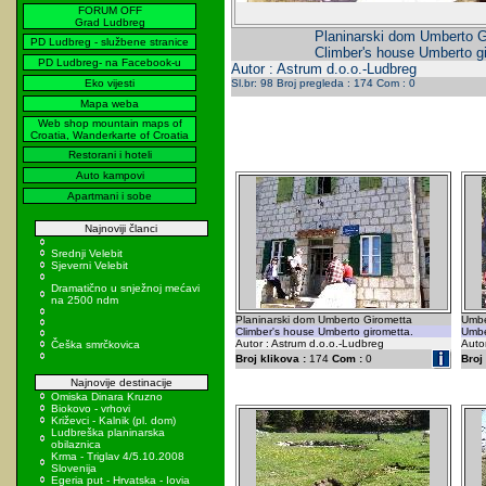
FORUM OFF
Grad Ludbreg
Planinarski dom Umberto G
PD Ludbreg - službene stranice
Climber's house Umberto gi
PD Ludbreg- na Facebook-u
Autor : Astrum d.o.o.-Ludbreg
Eko vijesti
Sl.br: 98 Broj pregleda : 174 Com : 0
Mapa weba
Web shop mountain maps of
Croatia, Wanderkarte of Croatia
Restorani i hoteli
Auto kampovi
Apartmani i sobe
Najnoviji članci
Srednji Velebit
Sjeverni Velebit
Dramatično u snježnoj mećavi
na 2500 ndm
Planinarski dom Umberto Girometta
Umbe
Climber's house Umberto girometta.
Umbe
Autor : Astrum d.o.o.-Ludbreg
Auto
Češka smrčkovica
Broj klikova :
174
Com :
0
Broj 
Najnovije destinacije
Omiska Dinara Kruzno
Biokovo - vrhovi
Križevci - Kalnik (pl. dom)
Ludbreška planinarska
obilaznica
Krma - Triglav 4/5.10.2008
Slovenija
Egeria put - Hrvatska - Iovia