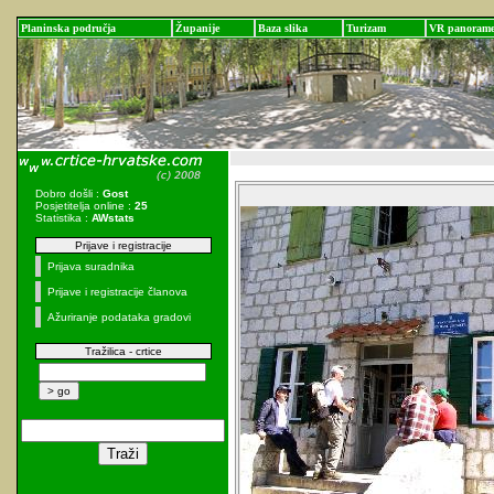
Planinska područja
Županije
Baza slika
Turizam
VR panoram
Dobro došli :
Gost
Posjetitelja online :
25
Statistika :
AWstats
Prijave i registracije
Prijava suradnika
Prijave i registracije članova
Ažuriranje podataka gradovi
Tražilica - crtice