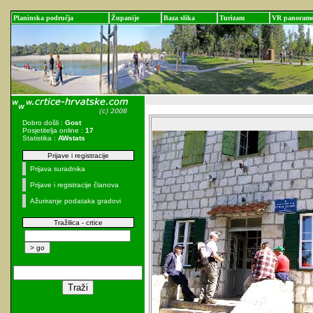
Planinska područja
Županije
Baza slika
Turizam
VR panoram
Dobro došli :
Gost
Posjetitelja online :
17
Statistika :
AWstats
Prijave i registracije
Prijava suradnika
Prijave i registracije članova
Ažuriranje podataka gradovi
Tražilica - crtice