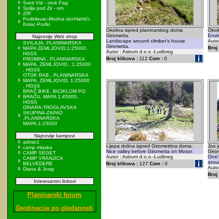
Sveti Vid - otok Pag
Spilja pod Zir - om
ZIR
Podkilavac-Mudna dol-Hahlići-
Kolac-Podki
Okolina ispred planinarskog doma
Okol
Girometta.
Envi
Najnovije Web shop
Landscape around climber's house
Auto
SVILAJA, PLANINARSKA
Girometta.
Broj 
MAPA ZEMLJOVID,1:25000,
Autor : Astrum d.o.o.-Ludbreg
HGSS
Broj klikova :
112
Com :
0
PROMINA , PLANINARSKA
MAPA, ZEMLJOVID , 1:25000
, HGSS
OTOK RAB , PLANINARSKA
MAPA, ZEMLJOVID, 1:25000
, HGSS
BRAČ BIKE, BICIKLOM PO
BRAČU, MAPA 1:45000,
HGSS
DINARA-TROGLAVSKA
SKUPINA-ZAPAD
,PLANINARSKA
MAPA,1:25000
Najnovije kampovi
admin1
Lijepa dolina ispred Giromettina doma.
Jos 
camp mlaska
Nice valley before Girometta on Mosor.
Giro
CAMP SEGET
Autor : Astrum d.o.o.-Ludbreg
One's
CAMP VRANJICA
arou
BELVEDERE
Broj klikova :
127
Com :
0
Auto
Diana & Josip
Broj 
Interesantni linkovi
Planinarski forum
Destinacije po gledanosti