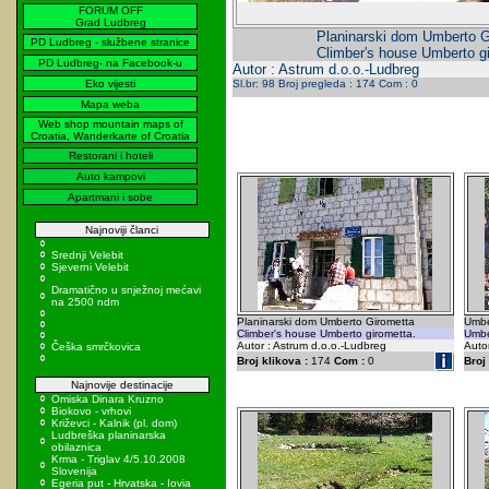
FORUM OFF
Grad Ludbreg
Planinarski dom Umberto G
PD Ludbreg - službene stranice
Climber's house Umberto gi
PD Ludbreg- na Facebook-u
Autor : Astrum d.o.o.-Ludbreg
Eko vijesti
Sl.br: 98 Broj pregleda : 174 Com : 0
Mapa weba
Web shop mountain maps of
Croatia, Wanderkarte of Croatia
Restorani i hoteli
Auto kampovi
Apartmani i sobe
Najnoviji članci
Srednji Velebit
Sjeverni Velebit
Dramatično u snježnoj mećavi
na 2500 ndm
Planinarski dom Umberto Girometta
Umbe
Climber's house Umberto girometta.
Umbe
Autor : Astrum d.o.o.-Ludbreg
Auto
Češka smrčkovica
Broj klikova :
174
Com :
0
Broj 
Najnovije destinacije
Omiska Dinara Kruzno
Biokovo - vrhovi
Križevci - Kalnik (pl. dom)
Ludbreška planinarska
obilaznica
Krma - Triglav 4/5.10.2008
Slovenija
Egeria put - Hrvatska - Iovia