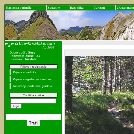
Planinska područja
Županije
Baza slika
Turizam
VR panoram
Dobro došli :
Gost
Posjetitelja online :
21
Statistika :
AWstats
Prijave i registracije
Prijava suradnika
Prijave i registracije članova
Ažuriranje podataka gradovi
Tražilica - crtice