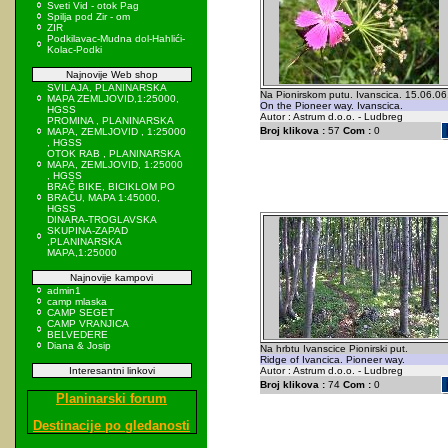
Sveti Vid - otok Pag
Spilja pod Zir - om
ZIR
Podkilavac-Mudna dol-Hahlići-
Kolac-Podki
Najnovije Web shop
SVILAJA, PLANINARSKA
Na Pionirskom putu. Ivanscica. 15.06.06
MAPA ZEMLJOVID,1:25000,
On the Pioneer way. Ivanscica.
HGSS
Autor : Astrum d.o.o. - Ludbreg
PROMINA , PLANINARSKA
Broj klikova :
57
Com :
0
MAPA, ZEMLJOVID , 1:25000
, HGSS
OTOK RAB , PLANINARSKA
MAPA, ZEMLJOVID, 1:25000
, HGSS
BRAČ BIKE, BICIKLOM PO
BRAČU, MAPA 1:45000,
HGSS
DINARA-TROGLAVSKA
SKUPINA-ZAPAD
,PLANINARSKA
MAPA,1:25000
Najnovije kampovi
admin1
camp mlaska
CAMP SEGET
CAMP VRANJICA
BELVEDERE
Diana & Josip
Na hrbtu Ivanscice Pionirski put.
Ridge of Ivancica. Pioneer way.
Interesantni linkovi
Autor : Astrum d.o.o. - Ludbreg
Broj klikova :
74
Com :
0
Planinarski forum
Destinacije po gledanosti