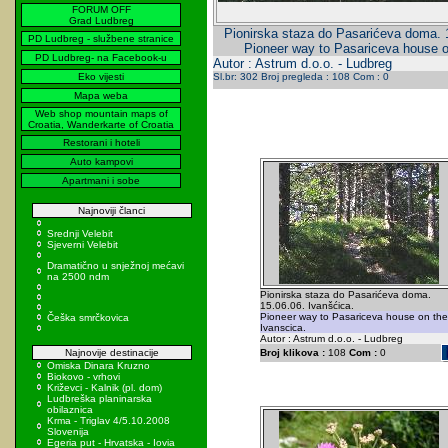
FORUM OFF
Grad Ludbreg
Pionirska staza do Pasarićeva doma. 1
PD Ludbreg - službene stranice
Pioneer way to Pasariceva house o
PD Ludbreg- na Facebook-u
Autor : Astrum d.o.o. - Ludbreg
Eko vijesti
Sl.br: 302 Broj pregleda : 108 Com : 0
Mapa weba
Web shop mountain maps of
Croatia, Wanderkarte of Croatia
Restorani i hoteli
Auto kampovi
Apartmani i sobe
Najnoviji članci
Srednji Velebit
Sjeverni Velebit
Dramatično u snježnoj mećavi
na 2500 ndm
Pionirska staza do Pasarićeva doma.
15.06.06. Ivanšćica.
Pioneer way to Pasariceva house on the
Češka smrčkovica
Ivanscica.
Autor : Astrum d.o.o. - Ludbreg
Najnovije destinacije
Broj klikova :
108
Com :
0
Omiska Dinara Kruzno
Biokovo - vrhovi
Križevci - Kalnik (pl. dom)
Ludbreška planinarska
obilaznica
Krma - Triglav 4/5.10.2008
Slovenija
Egeria put - Hrvatska - Iovia