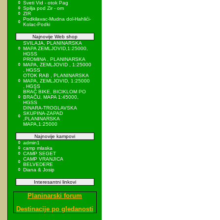
Sveti Vid - otok Pag
Spilja pod Zir - om
ZIR
Podkilavac-Mudna dol-Hahlići-
Kolac-Podki
Najnovije Web shop
SVILAJA, PLANINARSKA
MAPA ZEMLJOVID,1:25000,
HGSS
PROMINA , PLANINARSKA
MAPA, ZEMLJOVID , 1:25000
, HGSS
OTOK RAB , PLANINARSKA
MAPA, ZEMLJOVID, 1:25000
, HGSS
BRAČ BIKE, BICIKLOM PO
BRAČU, MAPA 1:45000,
HGSS
DINARA-TROGLAVSKA
SKUPINA-ZAPAD
,PLANINARSKA
MAPA,1:25000
Najnovije kampovi
admin1
camp mlaska
CAMP SEGET
CAMP VRANJICA
BELVEDERE
Diana & Josip
Interesantni linkovi
Planinarski forum
Destinacije po gledanosti