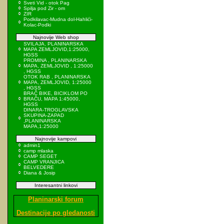
Sveti Vid - otok Pag
Spilja pod Zir - om
ZIR
Podkilavac-Mudna dol-Hahlići-
Kolac-Podki
Najnovije Web shop
SVILAJA, PLANINARSKA
MAPA ZEMLJOVID,1:25000,
HGSS
PROMINA , PLANINARSKA
MAPA, ZEMLJOVID , 1:25000
, HGSS
OTOK RAB , PLANINARSKA
MAPA, ZEMLJOVID, 1:25000
, HGSS
BRAČ BIKE, BICIKLOM PO
BRAČU, MAPA 1:45000,
HGSS
DINARA-TROGLAVSKA
SKUPINA-ZAPAD
,PLANINARSKA
MAPA,1:25000
Najnovije kampovi
admin1
camp mlaska
CAMP SEGET
CAMP VRANJICA
BELVEDERE
Diana & Josip
Interesantni linkovi
Planinarski forum
Destinacije po gledanosti