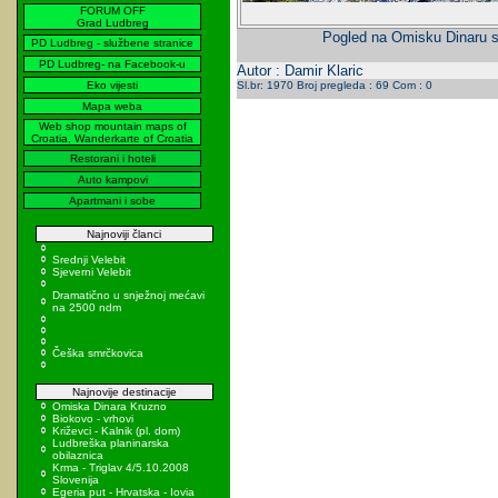
FORUM OFF
Grad Ludbreg
Pogled na Omisku Dinaru sa
PD Ludbreg - službene stranice
PD Ludbreg- na Facebook-u
Autor : Damir Klaric
Eko vijesti
Sl.br: 1970 Broj pregleda : 69 Com : 0
Mapa weba
Web shop mountain maps of
Croatia, Wanderkarte of Croatia
Restorani i hoteli
Auto kampovi
Apartmani i sobe
Najnoviji članci
Srednji Velebit
Sjeverni Velebit
Dramatično u snježnoj mećavi
na 2500 ndm
Češka smrčkovica
Najnovije destinacije
Omiska Dinara Kruzno
Biokovo - vrhovi
Križevci - Kalnik (pl. dom)
Ludbreška planinarska
obilaznica
Krma - Triglav 4/5.10.2008
Slovenija
Egeria put - Hrvatska - Iovia