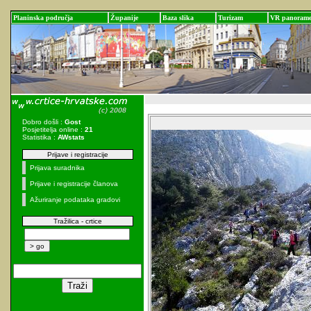
Planinska područja
Županije
Baza slika
Turizam
VR panoram
Dobro došli :
Gost
Posjetitelja online :
21
Statistika :
AWstats
Prijave i registracije
Prijava suradnika
Prijave i registracije članova
Ažuriranje podataka gradovi
Tražilica - crtice