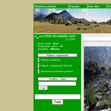
Planinska područja
Županije
Baza slika
Tu
Dobro došli :
Gost
Posjetitelja online :
23
Statistika :
AWstats
Prijave i registracije
Prijava suradnika
Prijave i registracije članova
Ažuriranje podataka gradovi
Tražilica - crtice