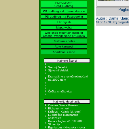
FORUM OFF
Grad Ludbreg
Pogled
PD Ludbreg - službene stranice
PD Ludbreg- na Facebook-u
Autor : Damir Klaric
Eko vijesti
Sl.br: 1970 Broj pregled
Mapa weba
Web shop mountain maps of
Croatia, Wanderkarte of Croatia
Restorani i hoteli
Auto kampovi
Apartmani i sobe
Najnoviji članci
Srednji Velebit
Sjeverni Velebit
Dramatično u snježnoj mećavi
na 2500 ndm
Češka smrčkovica
Najnovije destinacije
Omiska Dinara Kruzno
Biokovo - vrhovi
Križevci - Kalnik (pl. dom)
Ludbreška planinarska
obilaznica
Krma - Triglav 4/5.10.2008
Slovenija
Egeria put - Hrvatska - Iovia