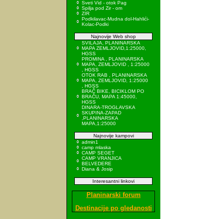
Sveti Vid - otok Pag
Spilja pod Zir - om
ZIR
Podkilavac-Mudna dol-Hahlići-
Kolac-Podki
Najnovije Web shop
SVILAJA, PLANINARSKA
MAPA ZEMLJOVID,1:25000,
HGSS
PROMINA , PLANINARSKA
MAPA, ZEMLJOVID , 1:25000
, HGSS
OTOK RAB , PLANINARSKA
MAPA, ZEMLJOVID, 1:25000
, HGSS
BRAČ BIKE, BICIKLOM PO
BRAČU, MAPA 1:45000,
HGSS
DINARA-TROGLAVSKA
SKUPINA-ZAPAD
,PLANINARSKA
MAPA,1:25000
Najnovije kampovi
admin1
camp mlaska
CAMP SEGET
CAMP VRANJICA
BELVEDERE
Diana & Josip
Interesantni linkovi
Planinarski forum
Destinacije po gledanosti