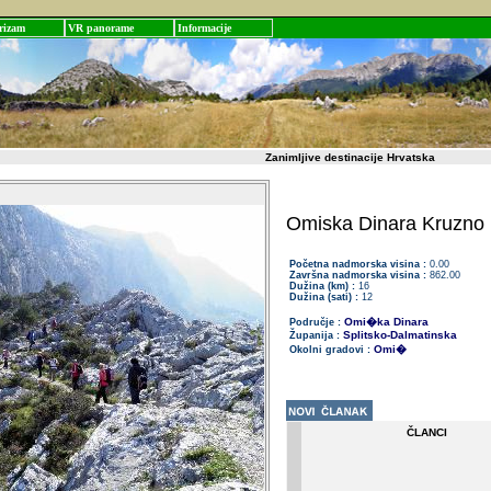
rizam
VR panorame
Informacije
Zanimljive destinacije Hrvatska
Omiska Dinara Kruzno
Početna nadmorska visina :
0.00
Završna nadmorska visina :
862.00
Dužina (km) :
16
Dužina (sati) :
12
Omi�ka Dinara
Područje :
Splitsko-Dalmatinska
Županija :
Omi�
Okolni gradovi :
ČLANCI