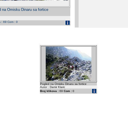
 na Omisku Dinaru sa fortice
a : 69 Com : 0
Pogled na Omisku Dinaru sa fortice
Autor : Damir Klaric
Broj klikova :
69
Com :
0